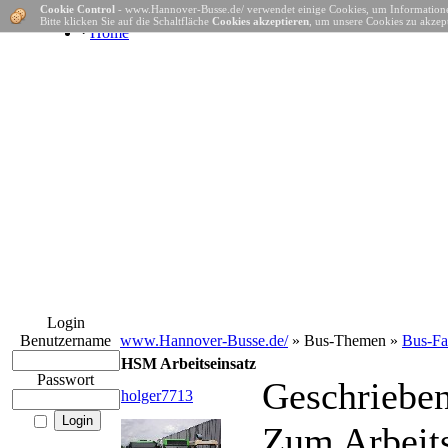
Cookie Control
- www.Hannover-Busse.de/ verwendet einige Cookies, um Informatione
Bitte klicken Sie auf die Schaltfläche
Cookies akzeptieren
, um unsere Cookies zu akzept
·
Home
Login
Benutzername
www.Hannover-Busse.de/
» Bus-Themen »
Bus-Fa
HSM Arbeitseinsatz
Passwort
Geschriebe
holger7713
Zum Arbeit