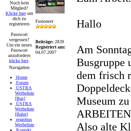
Noch kein
Mitglied?
Klicke hier
um
dich zu
Hallo
Fusioneer
registrieren
Passwort
vergessen?
Beiträge:
2839
Um ein neues
Am Sonntag 
Registriert am:
Passwort
04.07.2007
anzufordern
Busgruppe 
klicke hier
.
Navigation
dem frisch 
Home
Forum
Doppeldeck
ÜSTRA
Werbeliste
Museum zu f
[Bus]
ÜSTRA
Werbeliste
ARBEITEN
[Bahn]
regiobus
Also alte K
Werbeliste
Kontakt