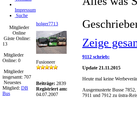
Alles was S
Impressum
Suche
Geschriebe
holger7713
Mitglieder
Online
Gäste Online:
Zeige gesa
13
Mitglieder
9112 schrieb:
Online: 0
Fusioneer
Update 21.11.2015
Mitglieder
insgesamt: 707
Heute mal keine Werbeverän
Neuestes
Beiträge:
2839
Mitglied:
DB
Registriert am:
Ausgemusterte Busse 7852, 
Bus
04.07.2007
7911 und 7912 zu üstra-Rei