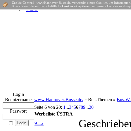
Cookie Control
- www.Hannover-Busse.de/ verwendet einige Cookies, um Informatione
Bitte klicken Sie auf die Schaltfläche
Cookies akzeptieren
, um unsere Cookies zu akzept
·
Home
Login
Benutzername
www.Hannover-Busse.de/
» Bus-Themen »
Bus-Wer
Seite 6 von 20:
1
...
3
4
5
6
7
8
9
...
20
Passwort
Werbeliste ÜSTRA
Geschriebe
9112