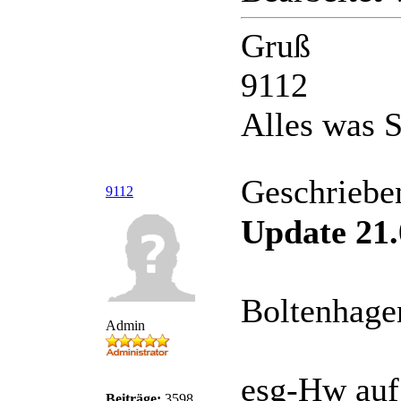
Gruß
9112
Alles was S
Geschriebe
9112
Update 21.
Boltenhage
Admin
esg-Hw auf
Beiträge:
3598