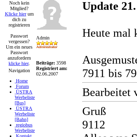
Update 21.
Noch kein
Mitglied?
Klicke hier
um
dich zu
registrieren
Heute mal 
Passwort
Admin
vergessen?
Um ein neues
Passwort
Ausgemuste
anzufordern
Beiträge:
3598
klicke hier
.
Registriert am:
7911 bis 79
Navigation
02.06.2007
Home
Forum
Bearbeitet
ÜSTRA
Werbeliste
[Bus]
Gruß
ÜSTRA
Werbeliste
[Bahn]
9112
regiobus
Werbeliste
Kontakt