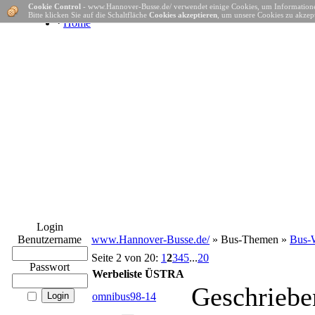
Cookie Control
- www.Hannover-Busse.de/ verwendet einige Cookies, um Informatione
Bitte klicken Sie auf die Schaltfläche
Cookies akzeptieren
, um unsere Cookies zu akzept
·
Home
Login
Benutzername
www.Hannover-Busse.de/
» Bus-Themen »
Bus-W
Seite 2 von 20:
1
2
3
4
5
...
20
Passwort
Werbeliste ÜSTRA
Geschriebe
omnibus98-14