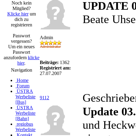
UPDATE 0
Noch kein
Mitglied?
Klicke hier
um
Beate Uhse
dich zu
registrieren
Passwort
Admin
vergessen?
Um ein neues
Passwort
anzufordern
klicke
Beiträge:
1362
hier
.
Registriert am:
Navigation
27.07.2007
Home
Forum
ÜSTRA
Geschriebe
Werbeliste
9112
[Bus]
ÜSTRA
Update 03.
Werbeliste
[Bahn]
und Heckwe
regiobus
Werbeliste
Kontakt