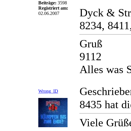
Beiträge:
3598
Registriert am:
Dyck & St
02.06.2007
8234, 8411
Gruß
9112
Alles was S
Geschriebe
Wrong_ID
8435 hat 
Viele Grüß