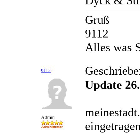
Dyck & Str
Gruß
9112
Alles was S
Geschriebe
9112
Update 26.
meinestadt
Admin
eingetrage