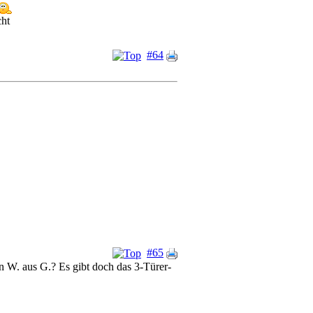
cht
#64
#65
an W. aus G.? Es gibt doch das 3-Türer-