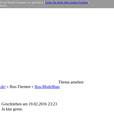
n auf Ihrem Computer zu speichern. [
Lesen Sie mehr über unsere Cookies
].
ieren.
Thema ansehen
de/
» Bus-Themen »
Bus-Modellbau
Geschrieben am 19.02.2016 23:23
Ja klar gerne.