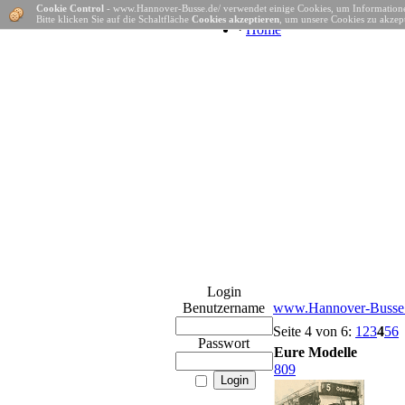
Cookie Control
- www.Hannover-Busse.de/ verwendet einige Cookies, um Informatione
Bitte klicken Sie auf die Schaltfläche
Cookies akzeptieren
, um unsere Cookies zu akzept
·
Home
Login
Benutzername
www.Hannover-Busse.
Seite 4 von 6:
1
2
3
4
5
6
Passwort
Eure Modelle
809