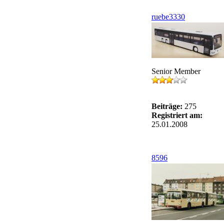
ruebe3330
Senior Member
Beiträge:
275
Registriert am:
25.01.2008
8596