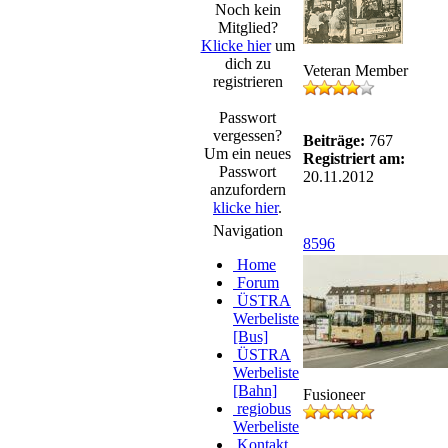
Noch kein
Mitglied?
Klicke hier
um
dich zu
Veteran Member
registrieren
Passwort
vergessen?
Beiträge:
767
Um ein neues
Registriert am:
Passwort
20.11.2012
anzufordern
klicke hier
.
Navigation
8596
Home
Forum
ÜSTRA
Werbeliste
[Bus]
ÜSTRA
Werbeliste
[Bahn]
Fusioneer
regiobus
Werbeliste
Kontakt