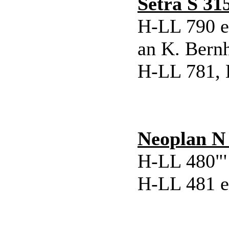
Setra S 31
H-LL 790 e
an K. Bernh
H-LL 781, 
Neoplan N
H-LL 480"'
H-LL 481 e