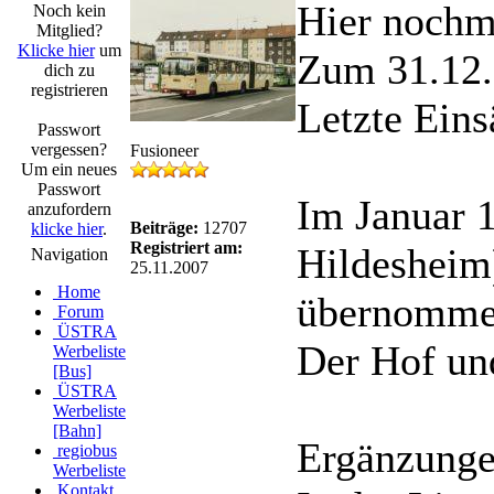
Hier nochm
Noch kein
Mitglied?
Klicke hier
um
Zum 31.12.2
dich zu
registrieren
Letzte Eins
Passwort
vergessen?
Fusioneer
Um ein neues
Passwort
Im Januar 1
anzufordern
Beiträge:
12707
klicke hier
.
Registriert am:
Hildesheim)
Navigation
25.11.2007
Home
übernomme
Forum
ÜSTRA
Der Hof un
Werbeliste
[Bus]
ÜSTRA
Werbeliste
[Bahn]
Ergänzungen
regiobus
Werbeliste
Kontakt