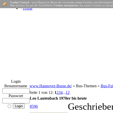
Cookie Control
- www.Hannover-Busse.de/ verwendet einige Cookies, um Informatione
Bitte klicken Sie auf die Schaltfläche
Cookies akzeptieren
, um unsere Cookies zu akzept
·
Home
Login
Benutzername
www.Hannover-Busse.de/
» Bus-Themen »
Bus-Fuh
Seite 1 von 12:
1
2
3
4
...
12
Passwort
Leo Lautenbach 1970er bis heute
Geschriebe
8596