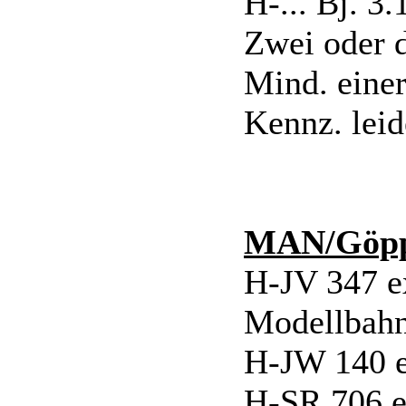
H-... Bj. 3
Zwei oder 
Mind. einer
Kennz. leid
MAN/Göpp
H-JV 347 ex
Modellbahn
H-JW 140 e
H-SR 706 e