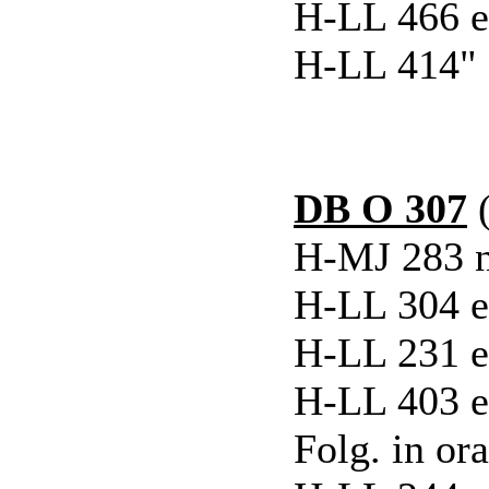
H-LL 466 ex
H-LL 414" e
DB O 307
(
H-MJ 283 n
H-LL 304 e
H-LL 231 e
H-LL 403 e
Folg. in or