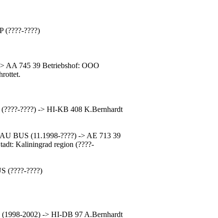
 (????-????)
> AA 745 39 Betriebshof: OOO
rottet.
(????-????) -> HI-KB 408 K.Bernhardt
DAU BUS (11.1998-????) -> AE 713 39
dt: Kaliningrad region (????-
S (????-????)
 (1998-2002) -> HI-DB 97 A.Bernhardt