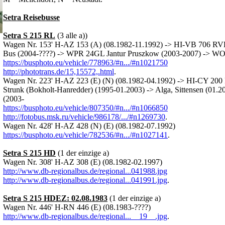
Setra Reisebusse
Setra S 215 RL
(3 alle a))
Wagen Nr. 153' H-AZ 153 (A) (08.1982-11.1992) -> HI-VB 706 R
Bus (2004-????) -> WPR 24GL Jantur Pruszkow (2003-2007) -> W
https://busphoto.eu/vehicle/778963/#n.../#n1021750
http://phototrans.de/15,15572,.html
.
Wagen Nr. 223' H-AZ 223 (E) (N) (08.1982-04.1992) -> HI-CY 200 R
Strunk (Bokholt-Hanredder) (1995-01.2003) -> Alga, Sittensen (01
(2003-
https://busphoto.eu/vehicle/807350/#n.../#n1066850
http://fotobus.msk.ru/vehicle/986178/.../#n1269730
.
Wagen Nr. 428' H-AZ 428 (N) (E) (08.1982-07.1992)
https://busphoto.eu/vehicle/782536/#n.../#n1027141
.
Setra S 215 HD
(1 der einzige a)
Wagen Nr. 308' H-AZ 308 (E) (08.1982-02.1997)
http://www.db-regionalbus.de/regional...041988.jpg
http://www.db-regionalbus.de/regional...041991.jpg
.
Setra S 215 HDEZ: 02.08.1983
(1 der einzige a)
Wagen Nr. 446' H-RN 446 (E) (08.1983-????)
http://www.db-regionalbus.de/regional...__19__.jpg
.