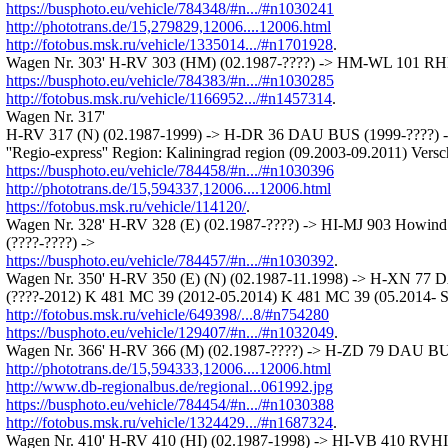
https://busphoto.eu/vehicle/784348/#n.../#n1030241
http://phototrans.de/15,279829,12006....12006.html
http://fotobus.msk.ru/vehicle/1335014.../#n1701928
.
Wagen Nr. 303' H-RV 303 (HM) (02.1987-????) -> HM-WL 101 RHP
https://busphoto.eu/vehicle/784383/#n.../#n1030285
http://fotobus.msk.ru/vehicle/1166952.../#n1457314
.
Wagen Nr. 317'
H-RV 317 (N) (02.1987-1999) -> H-DR 36 DAU BUS (1999-????) -
''Regio-express'' Region: Kaliningrad region (09.2003-09.2011) Versch
https://busphoto.eu/vehicle/784458/#n.../#n1030396
http://phototrans.de/15,594337,12006....12006.html
https://fotobus.msk.ru/vehicle/114120/
.
Wagen Nr. 328' H-RV 328 (E) (02.1987-????) -> HI-MJ 903 Howind 
(????-????) ->
https://busphoto.eu/vehicle/784457/#n.../#n1030392
.
Wagen Nr. 350' H-RV 350 (E) (N) (02.1987-11.1998) -> H-XN 77 
(????-2012) K 481 MC 39 (2012-05.2014) K 481 MC 39 (05.2014- Sta
http://fotobus.msk.ru/vehicle/649398/...8/#n754280
https://busphoto.eu/vehicle/129407/#n.../#n1032049
.
Wagen Nr. 366' H-RV 366 (M) (02.1987-????) -> H-ZD 79 DAU BU
http://phototrans.de/15,594333,12006....12006.html
http://www.db-regionalbus.de/regional...061992.jpg
https://busphoto.eu/vehicle/784454/#n.../#n1030388
http://fotobus.msk.ru/vehicle/1324429.../#n1687324
.
Wagen Nr. 410' H-RV 410 (HI) (02.1987-1998) -> HI-VB 410 RVHI