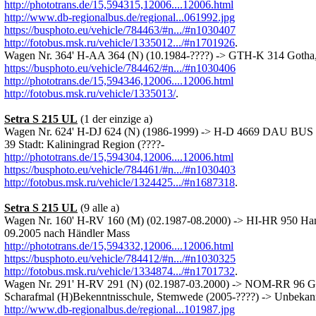
http://phototrans.de/15,594315,12006....12006.html
http://www.db-regionalbus.de/regional...061992.jpg
https://busphoto.eu/vehicle/784463/#n.../#n1030407
http://fotobus.msk.ru/vehicle/1335012.../#n1701926
.
Wagen Nr. 364' H-AA 364 (N) (10.1984-????) -> GTH-K 314 Got
https://busphoto.eu/vehicle/784462/#n.../#n1030406
http://phototrans.de/15,594346,12006....12006.html
http://fotobus.msk.ru/vehicle/1335013/
.
Setra S 215 UL
(1 der einzige a)
Wagen Nr. 624' H-DJ 624 (N) (1986-1999) -> H-D 4669 DAU BUS (
39 Stadt: Kaliningrad Region (????-
http://phototrans.de/15,594304,12006....12006.html
https://busphoto.eu/vehicle/784461/#n.../#n1030403
http://fotobus.msk.ru/vehicle/1324425.../#n1687318
.
Setra S 215 UL
(9 alle a)
Wagen Nr. 160' H-RV 160 (M) (02.1987-08.2000) -> HI-HR 950 Han
09.2005 nach Händler Mass
http://phototrans.de/15,594332,12006....12006.html
https://busphoto.eu/vehicle/784412/#n.../#n1030325
http://fotobus.msk.ru/vehicle/1334874.../#n1701732
.
Wagen Nr. 291' H-RV 291 (N) (02.1987-03.2000) -> NOM-RR 96 G
Scharafmal (H)Bekenntnisschule, Stemwede (2005-????) -> Unbekan
http://www.db-regionalbus.de/regional...101987.jpg