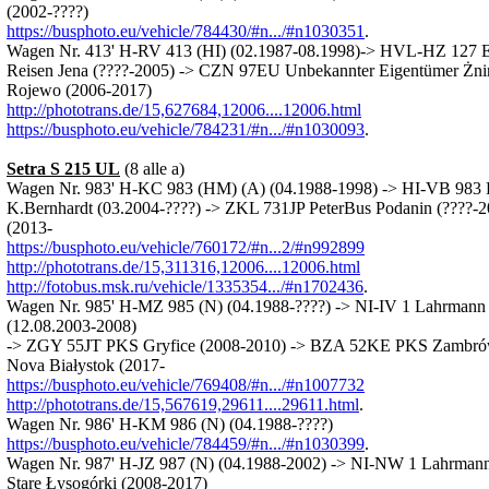
(2002-????)
https://busphoto.eu/vehicle/784430/#n.../#n1030351
.
Wagen Nr. 413' H-RV 413 (HI) (02.1987-08.1998)-> HVL-HZ 127 Er
Reisen Jena (????-2005) -> CZN 97EU Unbekannter Eigentümer Żni
Rojewo (2006-2017)
http://phototrans.de/15,627684,12006....12006.html
https://busphoto.eu/vehicle/784231/#n.../#n1030093
.
Setra S 215 UL
(8 alle a)
Wagen Nr. 983' H-KC 983 (HM) (A) (04.1988-1998) -> HI-VB 983
K.Bernhardt (03.2004-????) -> ZKL 731JP PeterBus Podanin (????-
(2013-
https://busphoto.eu/vehicle/760172/#n...2/#n992899
http://phototrans.de/15,311316,12006....12006.html
http://fotobus.msk.ru/vehicle/1335354.../#n1702436
.
Wagen Nr. 985' H-MZ 985 (N) (04.1988-????) -> NI-IV 1 Lahrmann 
(12.08.2003-2008)
-> ZGY 55JT PKS Gryfice (2008-2010) -> BZA 52KE PKS Zambr
Nova Białystok (2017-
https://busphoto.eu/vehicle/769408/#n.../#n1007732
http://phototrans.de/15,567619,29611....29611.html
.
Wagen Nr. 986' H-KM 986 (N) (04.1988-????)
https://busphoto.eu/vehicle/784459/#n.../#n1030399
.
Wagen Nr. 987' H-JZ 987 (N) (04.1988-2002) -> NI-NW 1 Lahrma
Stare Łysogórki (2008-2017)