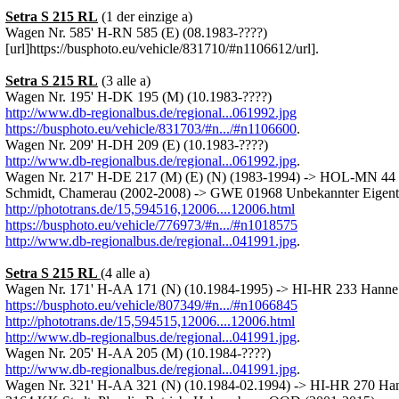
Setra S 215 RL
(1 der einzige a)
Wagen Nr. 585' H-RN 585 (E) (08.1983-????)
[url]https://busphoto.eu/vehicle/831710/#n1106612/url].
Setra S 215 RL
(3 alle a)
Wagen Nr. 195' H-DK 195 (M) (10.1983-????)
http://www.db-regionalbus.de/regional...061992.jpg
https://busphoto.eu/vehicle/831703/#n.../#n1106600
.
Wagen Nr. 209' H-DH 209 (E) (10.1983-????)
http://www.db-regionalbus.de/regional...061992.jpg
.
Wagen Nr. 217' H-DE 217 (M) (E) (N) (1983-1994) -> HOL-MN 4
Schmidt, Chamerau (2002-2008) -> GWE 01968 Unbekannter Eigen
http://phototrans.de/15,594516,12006....12006.html
https://busphoto.eu/vehicle/776973/#n.../#n1018575
http://www.db-regionalbus.de/regional...041991.jpg
.
Setra S 215 RL
(4 alle a)
Wagen Nr. 171' H-AA 171 (N) (10.1984-1995) -> HI-HR 233 Hanne R
https://busphoto.eu/vehicle/807349/#n.../#n1066845
http://phototrans.de/15,594515,12006....12006.html
http://www.db-regionalbus.de/regional...041991.jpg
.
Wagen Nr. 205' H-AA 205 (M) (10.1984-????)
http://www.db-regionalbus.de/regional...041991.jpg
.
Wagen Nr. 321' H-AA 321 (N) (10.1984-02.1994) -> HI-HR 270 Hann