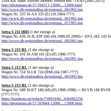
3164 KK Stadt: Plovdiv Betrieb: Hebros bus - OOD (2001-2015)
http://phototrans.de/15,594513,12006....12006.html
http://www.db-regionalbus.de/regional...061992.jpg
.
Wagen Nr. 335' H-AA 335 (E) (10.1984-????)
http://www.db-regionalbus.de/regional...061992.jpg
.
http://www.db-regionalbus.de/regional...071993.jpg
.
Setra S 211 HDI
(1 der einzige a)
Wagen Nr. 439, H-JL 439' (M) (04.1986-05.2000)-> HVL-HZ 143 E
http://www.db-regionalbus.de/regional...061992.jpg
.
Setra S 215 RL
(1 der einzige a)
Wagen Nr. 101' H-AM 101 (E) (05.1986-????)
http://www.db-regionalbus.de/regional...041991.jpg
.
Setra S 215 RL
(1 der einzige a)
Wagen Nr. 724' H-LR 724 (HM) (04.1987-????)
http://www.db-regionalbus.de/regional...061992.jpg
.
Setra S 215 RL
(1 der einzige a)
Wagen Nr. 188' H-KT 188 (M) (05.1988-1998) -> HI-VB 188 RVHI 
(????-????)
https://busphoto.eu/vehicle/759910/#n...0/#n992250
http://phototrans.de/15,593684,12006....12006.html
.