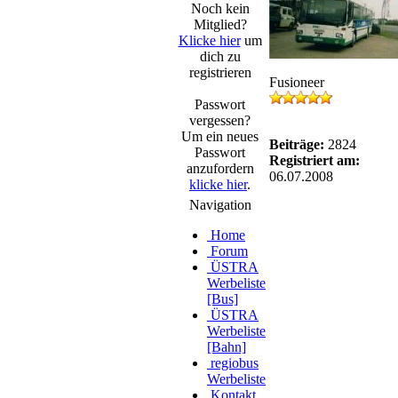
Noch kein
Mitglied?
Klicke hier
um
dich zu
registrieren
Fusioneer
Passwort
vergessen?
Um ein neues
Beiträge:
2824
Passwort
Registriert am:
anzufordern
06.07.2008
klicke hier
.
Navigation
Home
Forum
ÜSTRA
Werbeliste
[Bus]
ÜSTRA
Werbeliste
[Bahn]
regiobus
Werbeliste
Kontakt