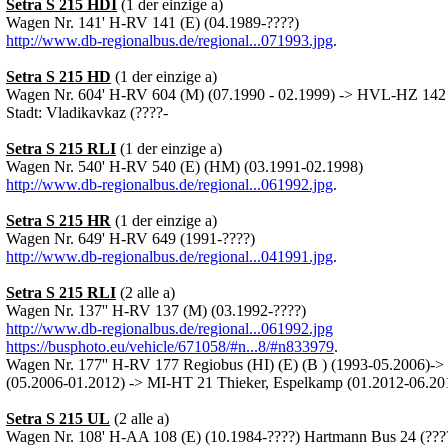
Setra S 215 HDI
(1 der einzige a)
Wagen Nr. 141' H-RV 141 (E) (04.1989-????)
http://www.db-regionalbus.de/regional...071993.jpg
.
Setra S 215 HD
(1 der einzige a)
Wagen Nr. 604' H-RV 604 (M) (07.1990 - 02.1999) -> HVL-HZ 142
Stadt: Vladikavkaz (????-
Setra S 215 RLI
(1 der einzige a)
Wagen Nr. 540' H-RV 540 (E) (HM) (03.1991-02.1998)
http://www.db-regionalbus.de/regional...061992.jpg
.
Setra S 215 HR
(1 der einzige a)
Wagen Nr. 649' H-RV 649 (1991-????)
http://www.db-regionalbus.de/regional...041991.jpg
.
Setra S 215 RLI
(2 alle a)
Wagen Nr. 137'' H-RV 137 (M) (03.1992-????)
http://www.db-regionalbus.de/regional...061992.jpg
https://busphoto.eu/vehicle/671058/#n...8/#n833979
.
Wagen Nr. 177'' H-RV 177 Regiobus (HI) (E) (B ) (1993-05.2006)-
(05.2006-01.2012) -> MI-HT 21 Thieker, Espelkamp (01.2012-06.20
Setra S 215 UL
(2 alle a)
Wagen Nr. 108' H-AA 108 (E) (10.1984-????) Hartmann Bus 24 (???