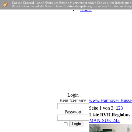
Cookie Control
- www.Hannover-Busse.de/ verwendet einige Cookies, um Informatione
Bitte klicken Sie auf die Schaltfläche
Cookies akzeptieren
, um unsere Cookies zu akzept
·
Home
Login
Benutzername
www.Hannover-Busse.
Seite 1 von 3:
1
2
3
Passwort
Liste RVH,Regiobus 
MAN-SUE-242