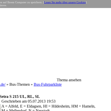
n auf Ihrem Computer zu speichern. [
Lesen Sie mehr über unsere Cookies
].
ieren.
Thema ansehen
de/
» Bus-Themen »
Bus-Fuhrparkliste
Setra S 215 UL, RL, SL
Geschrieben am 05.07.2013 19:53
A = Alfeld, E = Eldagsen, HI = Hildesheim, HM = Hameln,
M = Mellendorf, N = Neustadt.