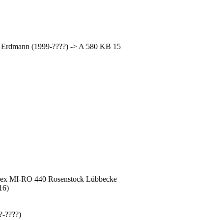
 Erdmann (1999-????) -> A 580 KB 15
> ex MI-RO 440 Rosenstock Lübbecke
16)
?-????)