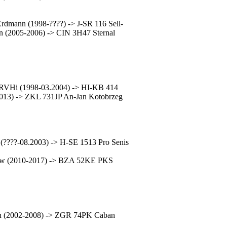
dmann (1998-????) -> J-SR 116 Sell-
n (2005-2006) -> CIN 3H47 Sternal
 RVHi (1998-03.2004) -> HI-KB 414
2013) -> ZKL 731JP An-Jan Kotobrzeg
(????-08.2003) -> H-SE 1513 Pro Senis
ów (2010-2017) -> BZA 52KE PKS
nn (2002-2008) -> ZGR 74PK Caban