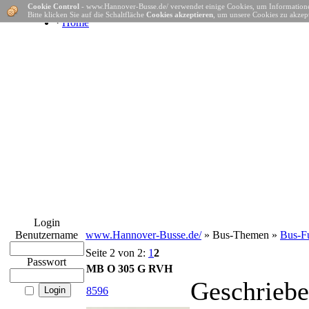
Cookie Control
- www.Hannover-Busse.de/ verwendet einige Cookies, um Informatione
Bitte klicken Sie auf die Schaltfläche
Cookies akzeptieren
, um unsere Cookies zu akzept
·
Home
Login
Benutzername
www.Hannover-Busse.de/
» Bus-Themen »
Bus-Fu
Seite 2 von 2:
1
2
Passwort
MB O 305 G RVH
Geschriebe
8596