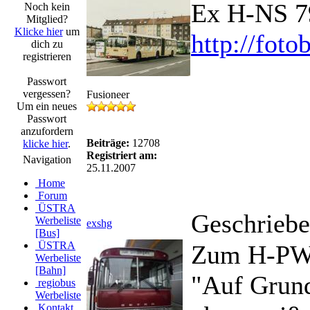
Ex H-NS 7
Noch kein
Mitglied?
Klicke hier
um
http://fot
dich zu
registrieren
Passwort
vergessen?
Fusioneer
Um ein neues
Passwort
anzufordern
Beiträge:
12708
klicke hier
.
Registriert am:
Navigation
25.11.2007
Home
Forum
ÜSTRA
Geschriebe
Werbeliste
exshg
[Bus]
ÜSTRA
Zum H-PW 3
Werbeliste
[Bahn]
"Auf Grund
regiobus
Werbeliste
Kontakt