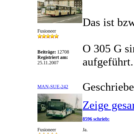
Das ist bz
Fusioneer
O 305 G sin
Beiträge:
12708
Registriert am:
aufgeführt.
25.11.2007
Geschriebe
MAN-SUE-242
Zeige gesa
8596 schrieb:
Fusioneer
Ja.