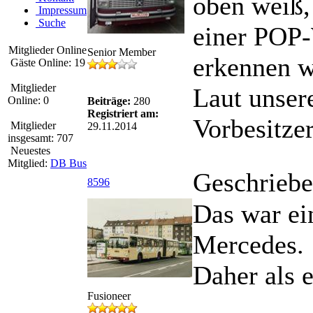
oben weiß,
Impressum
Suche
einer POP-
Mitglieder Online
Senior Member
erkennen w
Gäste Online: 19
Mitglieder
Laut unsere
Online: 0
Beiträge:
280
Registriert am:
Vorbesitzer
Mitglieder
29.11.2014
insgesamt: 707
Neuestes
Mitglied:
DB Bus
Geschriebe
8596
Das war ei
Mercedes.
Daher als 
Fusioneer