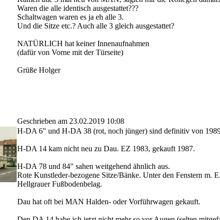
Waren die alle identisch ausgestattet???
Schaltwagen waren es ja eh alle 3.
Und die Sitze etc.? Auch alle 3 gleich ausgestattet?
NATÜRLICH hat keiner Innenaufnahmen
(dafür von Vorne mit der Türseite)
Grüße Holger
Geschrieben am 23.02.2019 10:08
H-DA 6" und H-DA 38 (rot, noch jünger) sind definitiv von 1989
H-DA 14 kam nicht neu zu Dau. EZ 1983, gekauft 1987.
H-DA 78 und 84" sahen weitgehend ähnlich aus.
Rote Kunstleder-bezogene Sitze/Bänke. Unter den Fenstern m. E.
Hellgrauer Fußbodenbelag.
Dau hat oft bei MAN Halden- oder Vorführwagen gekauft.
Den DA 14 habe ich jetzt nicht mehr so vor Augen (selten mitgefa