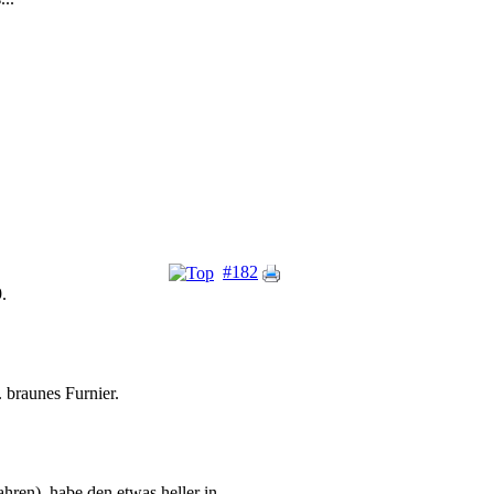
#182
.
 braunes Furnier.
hren), habe den etwas heller in