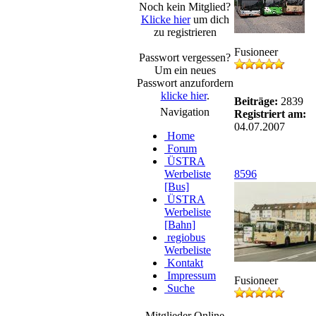
Noch kein Mitglied?
Klicke hier
um dich
zu registrieren
Fusioneer
Passwort vergessen?
Um ein neues
Passwort anzufordern
klicke hier
.
Beiträge:
2839
Navigation
Registriert am:
04.07.2007
Home
Forum
ÜSTRA
Werbeliste
8596
[Bus]
ÜSTRA
Werbeliste
[Bahn]
regiobus
Werbeliste
Kontakt
Impressum
Fusioneer
Suche
Mitglieder Online