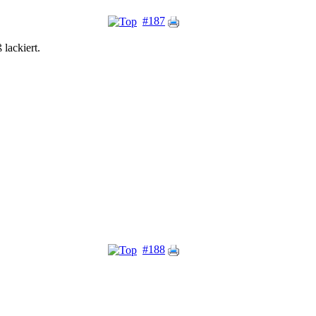
#187
lackiert.
#188