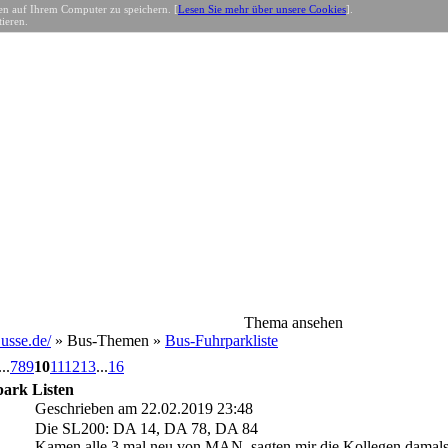
n auf Ihrem Computer zu speichern. [
Lesen Sie mehr über unsere Cookies
].
ieren.
Thema ansehen
sse.de/
» Bus-Themen »
Bus-Fuhrparkliste
...
7
8
9
10
11
12
13
...
16
rk Listen
Geschrieben am 22.02.2019 23:48
Die SL200: DA 14, DA 78, DA 84
Kamen alle 3 mal neu von MAN, sagten mir die Kollegen damals.