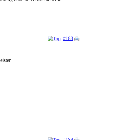
#183
ister
#184