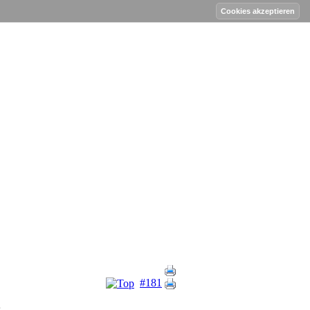
#181
..