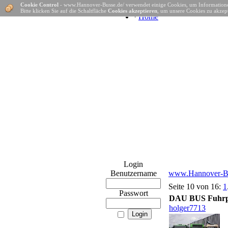
Cookie Control
- www.Hannover-Busse.de/ verwendet einige Cookies, um Informatione
Bitte klicken Sie auf die Schaltfläche
Cookies akzeptieren
, um unsere Cookies zu akzept
·
Home
Login
Benutzername
www.Hannover-Bu
Seite 10 von 16:
1
Passwort
DAU BUS Fuhrpa
holger7713