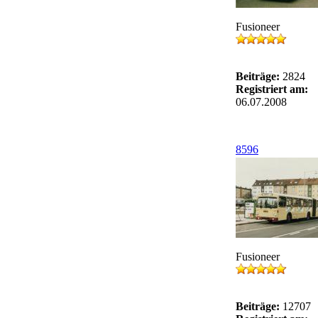
Fusioneer
Beiträge:
2824
Registriert am:
06.07.2008
8596
Fusioneer
Beiträge:
12707