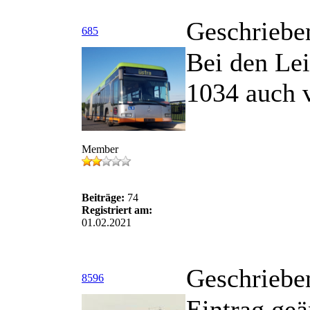
Geschriebe
685
Bei den Le
1034 auch v
Member
Beiträge:
74
Registriert am:
01.02.2021
Geschriebe
8596
Eintrag geä