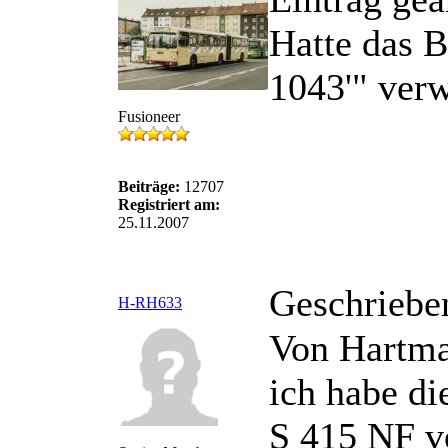
Hatte das 
1043'" verw
Fusioneer
Beiträge:
12707
Registriert am:
25.11.2007
Geschriebe
H-RH633
Von Hartma
ich habe di
S 415 NF v