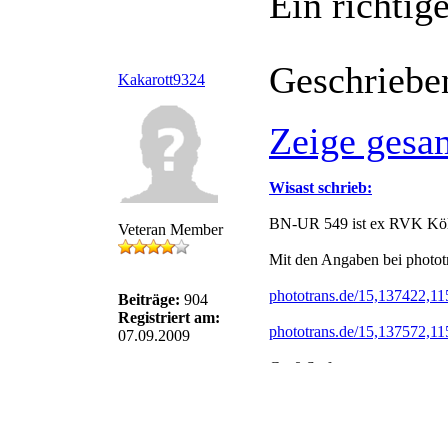
Ein richtige
Geschriebe
Kakarott9324
Zeige gesa
Wisast schrieb:
BN-UR 549 ist ex RVK Kö
Veteran Member
Mit den Angaben bei phototra
phototrans.de/15,137422,11
Beiträge:
904
Registriert am:
phototrans.de/15,137572,11
07.09.2009
Gruß Stefan