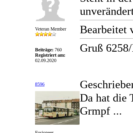
unveränder
Bearbeitet
Veteran Member
Gruß 6258/
Beiträge:
760
Registriert am:
02.09.2020
Geschriebe
8596
Da hat die 
Grmpf ...
Fusioneer