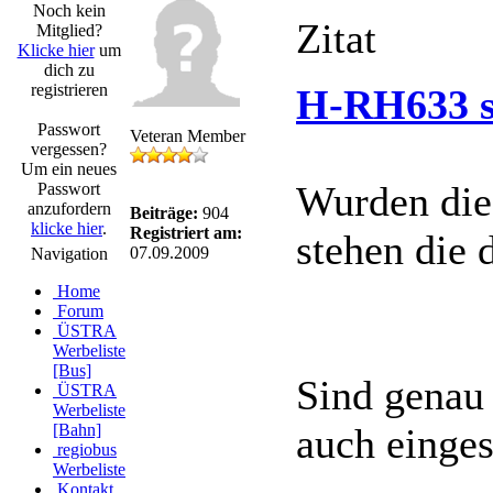
Noch kein
Zitat
Mitglied?
Klicke hier
um
dich zu
registrieren
H-RH633 s
Passwort
Veteran Member
vergessen?
Um ein neues
Wurden die
Passwort
anzufordern
Beiträge:
904
klicke hier
.
Registriert am:
stehen die 
07.09.2009
Navigation
Home
Forum
ÜSTRA
Werbeliste
[Bus]
Sind genau
ÜSTRA
Werbeliste
[Bahn]
auch einges
regiobus
Werbeliste
Kontakt