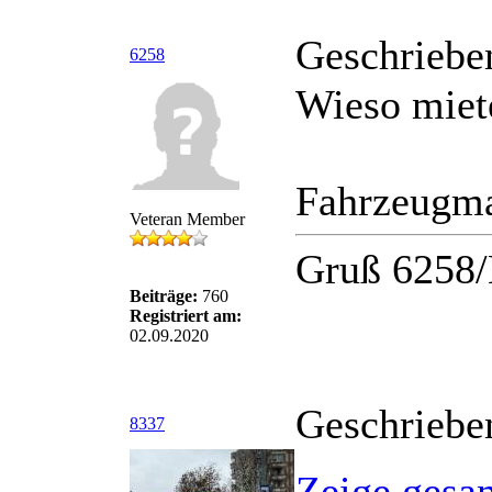
Geschriebe
6258
Wieso miet
Fahrzeugma
Veteran Member
Gruß 6258/
Beiträge:
760
Registriert am:
02.09.2020
Geschriebe
8337
Zeige gesa