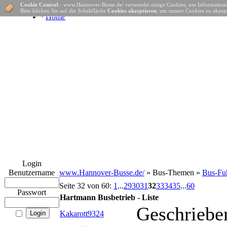
Cookie Control
- www.Hannover-Busse.de/ verwendet einige Cookies, um Informatione
Bitte klicken Sie auf die Schaltfläche
Cookies akzeptieren
, um unsere Cookies zu akzept
·
Home
Login
Benutzername
www.Hannover-Busse.de/
» Bus-Themen »
Bus-Fuh
Seite 32 von 60:
1
...
29
30
31
32
33
34
35
...
60
Passwort
Hartmann Busbetrieb - Liste
Geschriebe
Kakarott9324