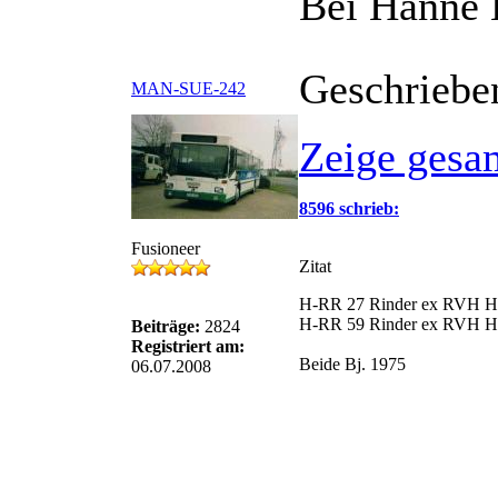
Bei Hanne 
Geschriebe
MAN-SUE-242
Zeige gesa
8596 schrieb:
Fusioneer
Zitat
H-RR 27 Rinder ex RVH H-
H-RR 59 Rinder ex RVH H-
Beiträge:
2824
Registriert am:
Beide Bj. 1975
06.07.2008
Zitat
H-RR 2501 Rinder (????-20