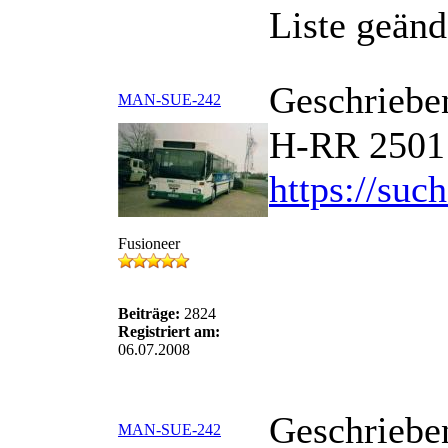
Bei Hanne HI-HR 1100 und 
Liste geänd
Geschriebe
MAN-SUE-242
H-RR 2501 
https://suc
Fusioneer
Beiträge:
2824
Registriert am:
06.07.2008
Geschriebe
MAN-SUE-242