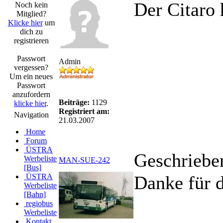
Der Citaro
Noch kein
Mitglied?
Klicke hier
um
dich zu
registrieren
Passwort
Admin
vergessen?
Um ein neues
Passwort
anzufordern
Beiträge:
1129
klicke hier
.
Registriert am:
Navigation
21.03.2007
Home
Forum
ÜSTRA
Geschriebe
Werbeliste
MAN-SUE-242
[Bus]
ÜSTRA
Danke für d
Werbeliste
[Bahn]
regiobus
Werbeliste
Kontakt