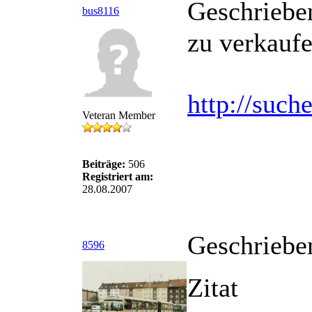
Geschriebe
bus8116
zu verkauf
http://such
Veteran Member
Beiträge:
506
Registriert am:
28.08.2007
Geschriebe
8596
Zitat