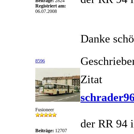
Beiträge:
2824
Registriert am:
06.07.2008
Danke schö
Geschriebe
8596
Zitat
schrader96
Fusioneer
der RR 94 i
Beiträge:
12707