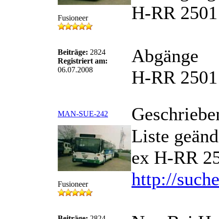
H-RR 2501 
Fusioneer
Abgänge
Beiträge:
2824
Registriert am:
06.07.2008
H-RR 2501
Geschriebe
MAN-SUE-242
Liste geänd
ex H-RR 25
http://such
Fusioneer
Beiträge:
2824