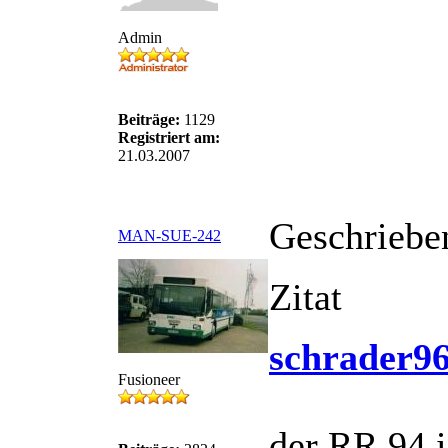
Admin
Beiträge:
1129
Registriert am:
21.03.2007
Geschriebe
MAN-SUE-242
Zitat
schrader96
Fusioneer
der RR 94 i