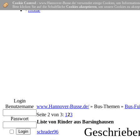
Cookie Control
- www.Hannover-Busse.de/ verwendet einige Cookies, um Informatione
Bitte klicken Sie auf die Schaltfläche
Cookies akzeptieren
, um unsere Cookies zu akzept
·
Home
Login
Benutzername
www.Hannover-Busse.de/
» Bus-Themen »
Bus-Fuh
Seite 2 von 3:
1
2
3
Passwort
Liste von Rinder aus Barsinghausen
Geschriebe
schrader96