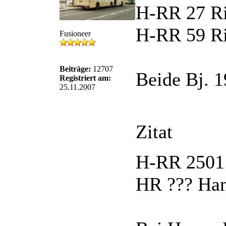
H-RR 27 Ri
H-RR 59 Ri
Fusioneer
Beiträge:
12707
Beide Bj. 
Registriert am:
25.11.2007
Zitat
H-RR 2501 
HR ??? Han