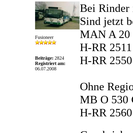
Bei Rinder 
Sind jetzt 
MAN A 20 
Fusioneer
H-RR 2511
H-RR 2550
Beiträge:
2824
Registriert am:
06.07.2008
Ohne Regi
MB O 530 
H-RR 2560