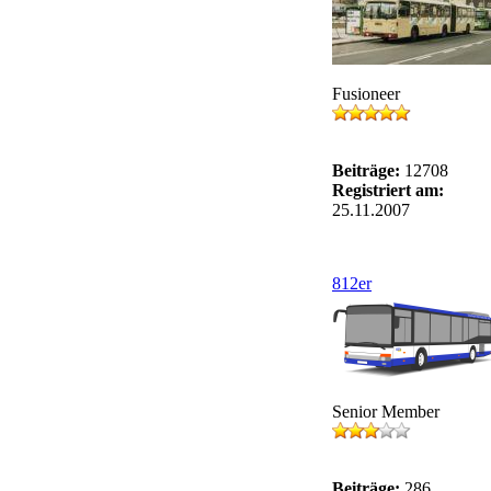
Fusioneer
Beiträge:
12708
Registriert am:
25.11.2007
812er
Senior Member
Beiträge:
286