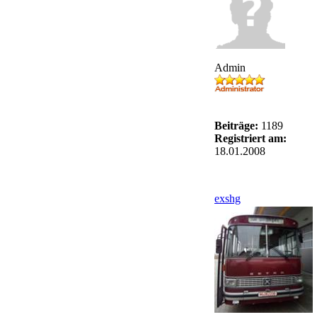
Admin
Beiträge:
1189
Registriert am:
18.01.2008
exshg