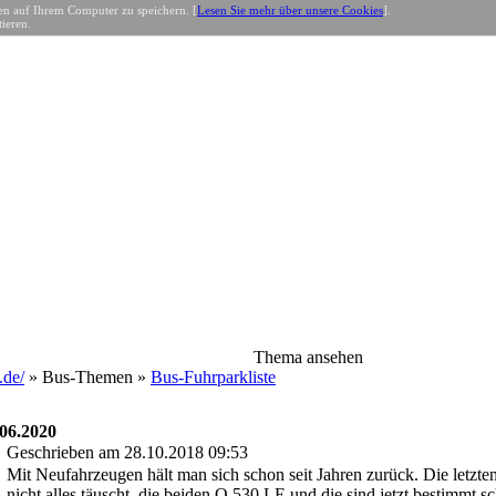
n auf Ihrem Computer zu speichern. [
Lesen Sie mehr über unsere Cookies
].
ieren.
Thema ansehen
de/
» Bus-Themen »
Bus-Fuhrparkliste
 06.2020
Geschrieben am 28.10.2018 09:53
Mit Neufahrzeugen hält man sich schon seit Jahren zurück. Die letz
nicht alles täuscht, die beiden O 530 LE und die sind jetzt bestimmt 