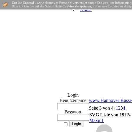
Cookie Control
- www.Hannover-Busse.de/ verwendet einige Cookies, um Informatione
Bitte klicken Sie auf die Schaltfläche
Cookies akzeptieren
, um unsere Cookies zu akzept
·
Home
Login
Benutzername
www.Hannover-Busse.
Seite 3 von 4:
1
2
3
4
Passwort
SVG Liste von 19??-
Maxm1