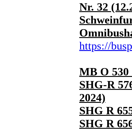
Nr. 32 (12
Schweinfu
Omnibushan
https://bus
MB O 530 
SHG-R 576
2024)
SHG R 655 
SHG R 656