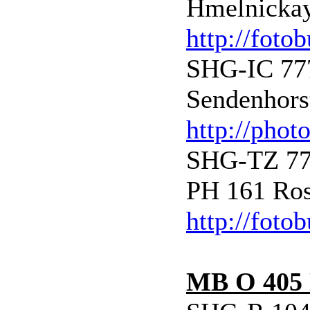
Hmelnickay
http://foto
SHG-IC 777
Sendenhorst
http://phot
SHG-TZ 777
PH 161 Ros
http://foto
MB O 405