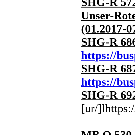
SHG-R 572
Unser-Rot
(01.2017-0
SHG-R 686
https://bu
SHG-R 687
https://bu
SHG-R 692
[ur/]lhttps
MB O 530 