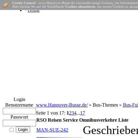
Cookie Control
- www.Hannover-Busse.de/ verwendet einige Cookies, um Informatione
Bitte klicken Sie auf die Schaltfläche
Cookies akzeptieren
, um unsere Cookies zu akzept
·
Home
Login
Benutzername
www.Hannover-Busse.de/
» Bus-Themen »
Bus-Fuh
Seite 1 von 17:
1
2
3
4
...
17
Passwort
RSO Reisen Service Omnibusverkehre Liste
Geschriebe
MAN-SUE-242