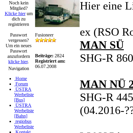
Hier eine L
Noch kein
Mitglied?
Klicke hier
um
dich zu
registrieren
ex (RSO Ro
Passwort
Fusioneer
vergessen?
MAN SÜ
Um ein neues
Passwort
SHG-R 860 
Beiträge:
2824
anzufordern
Registriert am:
klicke hier
.
06.07.2008
Navigation
Home
MAN NÜ 2
Forum
ÜSTRA
SHG-R 445 
Werbeliste
[Bus]
ÜSTRA
(04.2016-??
Werbeliste
[Bahn]
regiobus
Werbeliste
Kontakt