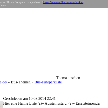
n auf Ihrem Computer zu speichern. [
Lesen Sie mehr über unsere Cookies
].
ieren.
Thema ansehen
.de/
» Bus-Themen »
Bus-Fuhrparkliste
Geschrieben am 10.08.2014 22:41
Hier eine Hanne Liste (a)= Ausgemusterd, (e)= Ersatzteispender