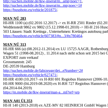
http://suchen.mobile.de/lkw-inserat/m...amp;noec=1
,
http://suchen.mobile.de/lkw-inserat/m...mp;noec=1#
https://busphoto.eu/vehicle/201875/
.
MAN NÜ 283
HI-HR 1100 (a) (02.2016 12.2017) -> ex H-RR 2501 Rinder (02.2
Wedtlenstedt 9862 ex 9802 (15.12.1998-01.2010) -> HI-H 216 Hu
503 Litauen: Stadt: Kretinga , Unternehmen: Kretingos autobusų p
https://busphoto.eu/vehicle/607383/#n...3/#n780464
.
MAN NÜ 313
HI-HR 666 (a) (08.2012-11.2014) ex LU 15725 AAGR, Rothenburg
Wagen 51 (1998-08.2012) , 11.2014 nach steht schon seit 2
EXPORT zum verkauf
Grossmannstr. 245
DE-20539 Hamburg
http://suchen.mobile.de/fahrzeuge/det...eNumber=2#
https://busphoto.eu/vehicle/627471/
.
HI-HR 4100 (10.2017- ex H-RH 691 Regiobus Hannover (2006-10.2
HI-HR 9000 (04.2019-08.2020) ex H-RH 727 Regiobus Hannover (
(04.2014-04.2019)
https://m.mobile.de/lkw-inserat/man-a...ml?ref=srp
MAN A01 ÜL353
HI-H 140 (2013-2018) ex AZE-MV 82 HEINRICH GmbH Wagen Nr