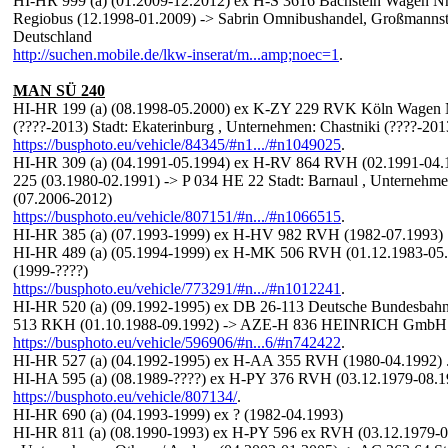
HI-HR 999 (a) (01.2009-12.2012) ex H-S 3616 Bachstein Wagen N
Regiobus (12.1998-01.2009) -> Sabrin Omnibushandel, Großmanns
Deutschland
http://suchen.mobile.de/lkw-inserat/m...amp;noec=1
.
MAN SÜ 240
HI-HR 199 (a) (08.1998-05.2000) ex K-ZY 229 RVK Köln Wagen N
(????-2013) Stadt: Ekaterinburg , Unternehmen: Chastniki (????-201
https://busphoto.eu/vehicle/84345/#n1.../#n1049025
.
HI-HR 309 (a) (04.1991-05.1994) ex H-RV 864 RVH (02.1991-0
225 (03.1980-02.1991) -> P 034 HE 22 Stadt: Barnaul , Unternehm
(07.2006-2012)
https://busphoto.eu/vehicle/807151/#n.../#n1066515
.
HI-HR 385 (a) (07.1993-1999) ex H-HV 982 RVH (1982-07.1993)
HI-HR 489 (a) (05.1994-1999) ex H-MK 506 RVH (01.12.1983-05.
(1999-????)
https://busphoto.eu/vehicle/773291/#n.../#n1012241
.
HI-HR 520 (a) (09.1992-1995) ex DB 26-113 Deutsche Bundesbahn
513 RKH (01.10.1988-09.1992) -> AZE-H 836 HEINRICH GmbH W
https://busphoto.eu/vehicle/596906/#n...6/#n742422
.
HI-HR 527 (a) (04.1992-1995) ex H-AA 355 RVH (1980-04.1992) 
HI-HA 595 (a) (08.1989-????) ex H-PY 376 RVH (03.12.1979-08.1
https://busphoto.eu/vehicle/807134/
.
HI-HR 690 (a) (04.1993-1999) ex ? (1982-04.1993)
HI-HR 811 (a) (08.1990-1993) ex H-PY 596 ex RVH (03.12.1979-08