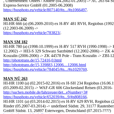
, Unternehmen: Others / Andere (04.2002-01.2005) -> AC 263 64 Sta
Express-Service GmbH (01.2005-06.2008)
https://busphoto.eu/vehicle/807140/#n.../#n1066497
.
MAN SÜ 242
HI-HR 666 (a) (06.2009-2010) ex H-RV 481 RVH, Regiobus (1992
(12.2003-06.2009) ->
https://busphoto.eu/vehicle/783823/
.
MAN SM 182
HI-HR 780 (a) (1998-10.1999) ex H-RV 517 RVH (1990-1998) -> 
12.2002) -> HEI-S 329 Schwarz Sarzbüttel (12.2002-2006) -> ZK 4
Koszalin (2006-2006) -> ZK 44578 Pole - Trans Koszalin -> ZBI-12
http://phototrans.de/15,72416,0.html
http://phototrans.de/15,339883,12006....12006.html
https://busphoto.eu/vehicle/784045/#n.../#n1029769
.
MAN NÜ 263
HI-HR 1100 (a) (02.2015-02.2016) ex H-SH 234 Regiobus (16.06.
(03.2009-02.2015) -> WAF-GR 606 Glockenland Reisen (03.2016-
http://suchen.mobile.de/fahrzeuge/det...eNumber=3#
https://busphoto.eu/vehicle/652039/#n...9/#n808166
.
HI-HR 1101 (a) (03.2014-02.2015) ex H-RV 629 RVH, Regiobus (
Rinder (05.2007-03.2014) -> undefined Südstr. 29, 31177 Rauten
GmbH Südstr. 13, 26897 Esterwegen, Deutschland (07.2015-????)