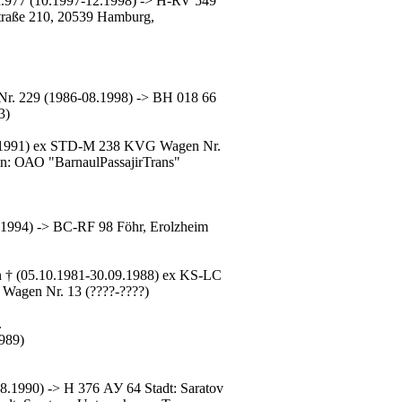
r.977 (10.1997-12.1998) -> H-RV 549
traße 210, 20539 Hamburg,
r. 229 (1986-08.1998) -> ВН 018 66
3)
4.1991) ex STD-M 238 KVG Wagen Nr.
en: ОАО "BarnaulPassajirTrans"
1994) -> BC-RF 98 Föhr, Erolzheim
 † (05.10.1981-30.09.1988) ex KS-LC
agen Nr. 13 (????-????)
.
989)
.1990) -> Н 376 АУ 64 Stadt: Saratov