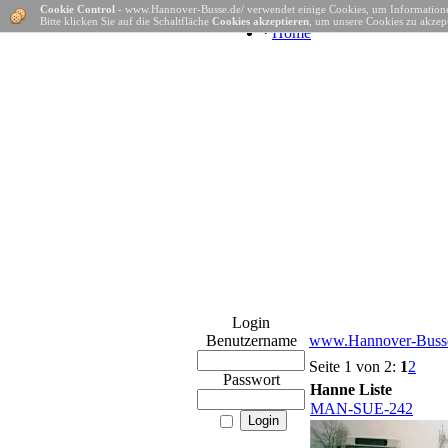
Cookie Control
- www.Hannover-Busse.de/ verwendet einige Cookies, um Informatione
Bitte klicken Sie auf die Schaltfläche
Cookies akzeptieren
, um unsere Cookies zu akzept
·
Home
Login
Benutzername
www.Hannover-Busse
Seite 1 von 2:
1
2
Passwort
Hanne Liste
MAN-SUE-242