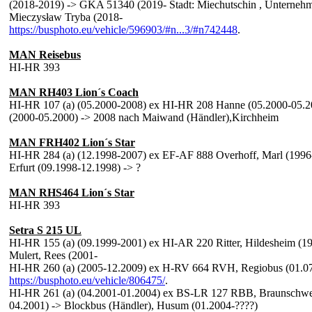
(2018-2019) -> GKA 51340 (2019- Stadt: Miechutschin , Unterneh
Mieczysław Tryba (2018-
https://busphoto.eu/vehicle/596903/#n...3/#n742448
.
MAN Reisebus
HI-HR 393
MAN RH403 Lion´s Coach
HI-HR 107 (a) (05.2000-2008) ex HI-HR 208 Hanne (05.2000-05.2
(2000-05.2000) -> 2008 nach Maiwand (Händler),Kirchheim
MAN FRH402 Lion´s Star
HI-HR 284 (a) (12.1998-2007) ex EF-AF 888 Overhoff, Marl (1996
Erfurt (09.1998-12.1998) -> ?
MAN RHS464 Lion´s Star
HI-HR 393
Setra S 215 UL
HI-HR 155 (a) (09.1999-2001) ex HI-AR 220 Ritter, Hildesheim 
Mulert, Rees (2001-
HI-HR 260 (a) (2005-12.2009) ex H-RV 664 RVH, Regiobus (01.07
https://busphoto.eu/vehicle/806475/
.
HI-HR 261 (a) (04.2001-01.2004) ex BS-LR 127 RBB, Braunschwe
04.2001) -> Blockbus (Händler), Husum (01.2004-????)