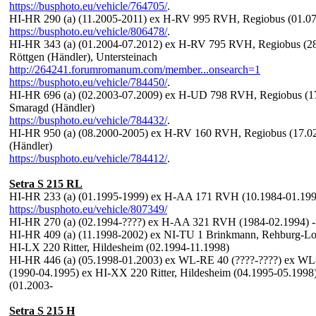
https://busphoto.eu/vehicle/764705/
.
HI-HR 290 (a) (11.2005-2011) ex H-RV 995 RVH, Regiobus (01.07
https://busphoto.eu/vehicle/806478/
.
HI-HR 343 (a) (01.2004-07.2012) ex H-RV 795 RVH, Regiobus (28
Röttgen (Händler), Untersteinach
http://264241.forumromanum.com/member...onsearch=1
https://busphoto.eu/vehicle/784450/
.
HI-HR 696 (a) (02.2003-07.2009) ex H-UD 798 RVH, Regiobus (17
Smaragd (Händler)
https://busphoto.eu/vehicle/784432/
.
HI-HR 950 (a) (08.2000-2005) ex H-RV 160 RVH, Regiobus (17.02
(Händler)
https://busphoto.eu/vehicle/784412/
.
Setra S 215 RL
HI-HR 233 (a) (01.1995-1999) ex H-AA 171 RVH (10.1984-01.199
https://busphoto.eu/vehicle/807349/
HI-HR 270 (a) (02.1994-????) ex H-AA 321 RVH (1984-02.1994) 
HI-HR 409 (a) (11.1998-2002) ex NI-TU 1 Brinkmann, Rehburg-L
HI-LX 220 Ritter, Hildesheim (02.1994-11.1998)
HI-HR 446 (a) (05.1998-01.2003) ex WL-RE 40 (????-????) ex WL-
(1990-04.1995) ex HI-XX 220 Ritter, Hildesheim (04.1995-05.1998)
(01.2003-
Setra S 215 H