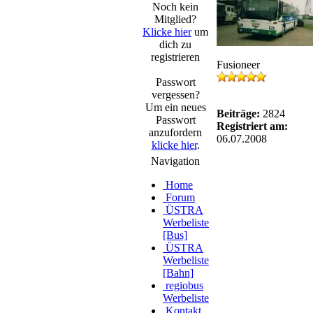
Noch kein
Mitglied?
Klicke hier
um
dich zu
registrieren
Fusioneer
Passwort
vergessen?
Um ein neues
Beiträge:
2824
Passwort
Registriert am:
anzufordern
06.07.2008
klicke hier
.
Navigation
Home
Forum
ÜSTRA
Werbeliste
[Bus]
ÜSTRA
Werbeliste
[Bahn]
regiobus
Werbeliste
Kontakt