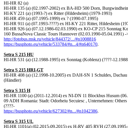
HI-HR 82 (a)
HI-HR 135 (a) (02.1997-2002) ex BA-HD 500 Dorn, Burgwindheim
HI-KY 221 (a) (1993-?) ex Ritter (Hildesheim) (1979-1993)
HI-HR 459 (a) (07.1995-1999) ex ? (1990-07.1995)
HI-HR 911 (a) (07.1993-????) ex HI-KY 221 Ritter, Hildesheim (19
HI-HR 926 (a) (07.12.1986-02.03.1990) ex KO-CP 215 Sonntag Kob
160 BussaNova Classic Tours Hannover (02.03.1990-05.04.1991) -
http://fotobus.msk.ru/vehicle/844372/.../#n1008816
https://busphoto.eu/vehicle/533784/#n...4/#n640170
.
Setra S 215 HU
HI-HR 531 (a) (12.1988-1995) ex Sonntag (Koblenz) (????-12.1988
Setra S 215 HRI-GT
HI-HR 408 (a) (12.1998-10.2005) ex DAH-SN 1 Schuldes, Dachau 
(Händler)
Setra S 315 H
HI-HR 1100 (a) (2011-12.2014) ex NI-DN 11 Blockbus Husum (06
09 ADH Romania: Stadt: Odorheiu Secuiesc , Unternehmen: Other
(????-
https://busphoto.eu/vehicle/627302/#n.../#n1042386
.
Setra S 315 UL
HI-HR 1101(a) (02.2015-09.2015) ex H-RV 405 RVH (27.09.1995