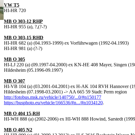
VW T5
HI-HR 720
MB O 303-12 RHP
HI-HR 955 (a), ?,(?-?)
MB O 303-15 RHD
HI-HR 682 (a) (04.1993-1999) ex Vorführwagen (1992-04.1993)
HI-HR 981 (a) (?-?)
MB O 305
HI-LJ 220 (a) (09.1997-04.2000) ex KN-HE 408 Mayer, Singen (198
Hildesheim (05.1996-09.1997)
MB O 307
HI-VB 104 (a) (03.2001-04.2001) ex H-AK 104 RVH Hannover (1
Hildesheim (07.1998-03.2001) -> AA 665 59 Stadt: Perm region
http://fotobus.msk.ru/vehicle/140750/...0/#n150177
https://busphoto.eu/vehicle/166536/#n.../#n1034120
.
MB O 404 15-RH
HI-WH 888 (a) (2002-2006) ex HI-WH 888 Howind, Sarstedt (199
MB O 405 N2