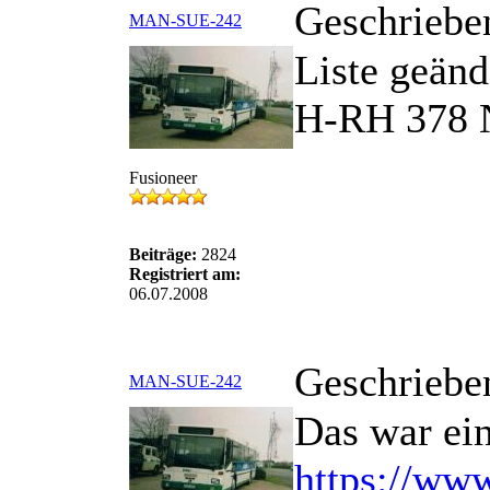
Geschriebe
MAN-SUE-242
Liste geänd
H-RH 378 
Fusioneer
Beiträge:
2824
Registriert am:
06.07.2008
Geschriebe
MAN-SUE-242
Das war ein
https://www