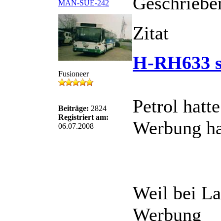
Geschriebe
MAN-SUE-242
Zitat
H-RH633 s
Fusioneer
Petrol hatt
Beiträge:
2824
Registriert am:
Werbung ha
06.07.2008
Weil bei La
Werbung