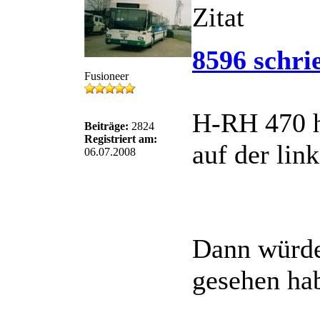
Zitat
8596 schri
Fusioneer
H-RH 470 h
Beiträge:
2824
Registriert am:
auf der lin
06.07.2008
Dann würde 
gesehen ha