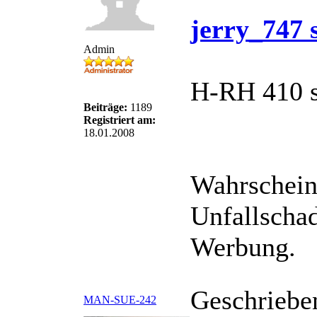
jerry_747 
Admin
H-RH 410 s
Beiträge:
1189
Registriert am:
18.01.2008
Wahrscheinl
Unfallschad
Werbung.
Geschriebe
MAN-SUE-242