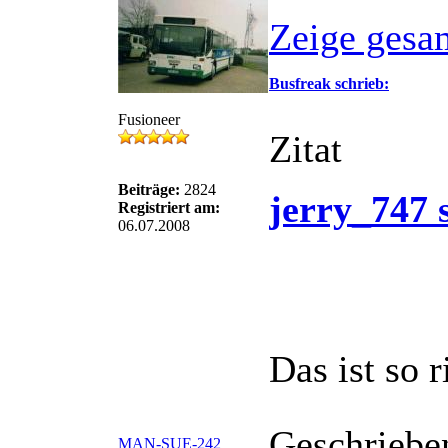
Zeige gesa
Busfreak schrieb:
Fusioneer
Zitat
Beiträge:
2824
jerry_747 
Registriert am:
06.07.2008
H-RH 410 s
Das ist so r
Wahrscheinlich zur Beseitig
Geschriebe
MAN-SUE-242