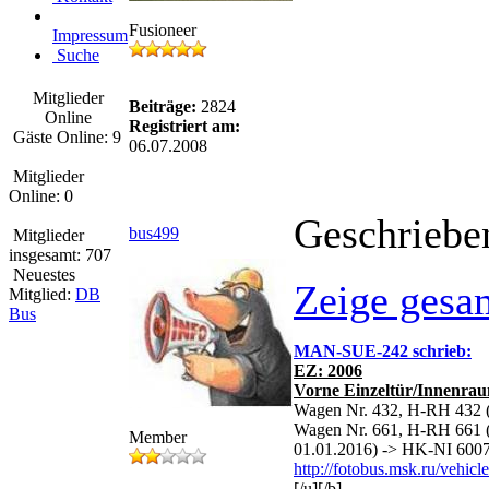
Fusioneer
Impressum
Suche
Mitglieder
Beiträge:
2824
Online
Registriert am:
Gäste Online: 9
06.07.2008
Mitglieder
Online: 0
Geschriebe
bus499
Mitglieder
insgesamt: 707
Neuestes
Zeige gesa
Mitglied:
DB
Bus
MAN-SUE-242 schrieb:
EZ: 2006
Vorne Einzeltür/Innenrau
Wagen Nr. 432, H-RH 432 (
Wagen Nr. 661, H-RH 661 (
Member
01.01.2016) -> HK-NI 6007
http://fotobus.msk.ru/vehic
[/u][/b]