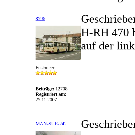
Geschriebe
8596
H-RH 470 h
auf der lin
Fusioneer
Beiträge:
12708
Registriert am:
25.11.2007
Geschriebe
MAN-SUE-242