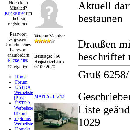
Aktuell dar
Noch kein
Mitglied?
Klicke hier
um
bestaunen
dich zu
registrieren
Passwort
Veteran Member
vergessen?
Draußen mit
Um ein neues
Passwort
beschriftet
anzufordern
Beiträge:
760
klicke hier
.
Registriert am:
02.09.2020
Navigation
Gruß 6258/
Home
Forum
ÜSTRA
Werbeliste
Geschriebe
MAN-SUE-242
[Bus]
ÜSTRA
Liste geänd
Werbeliste
[Bahn]
regiobus
1029
Werbeliste
Kontakt