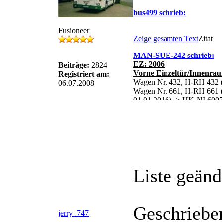
bus499 schrieb:
Fusioneer
Zeige gesamten Text
Zitat
MAN-SUE-242 schrieb:
EZ: 2006
Beiträge:
2824
Vorne Einzeltür/Innenrau
Registriert am:
Wagen Nr. 432, H-RH 432 (
06.07.2008
Wagen Nr. 661, H-RH 661 (
01.01.2016) -> HK-NI 6007
http://fotobus.msk.ru/vehic
[/u][/b]
Bitte mal bei Wagen 432 de
Liste geänd
Wagen 661 den neuen Besit
Geschriebe
jerry_747