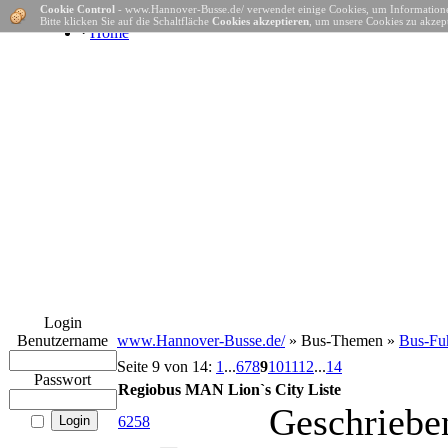
Cookie Control
- www.Hannover-Busse.de/ verwendet einige Cookies, um Informatione
Bitte klicken Sie auf die Schaltfläche
Cookies akzeptieren
, um unsere Cookies zu akzept
·
Home
Login
Benutzername
www.Hannover-Busse.de/
» Bus-Themen »
Bus-Fuh
Seite 9 von 14:
1
...
6
7
8
9
10
11
12
...
14
Passwort
Regiobus MAN Lion`s City Liste
Geschriebe
6258