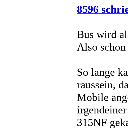
8596 schri
Bus wird a
Also schon 
So lange ka
raussein, d
Mobile ang
irgendeine
315NF geka