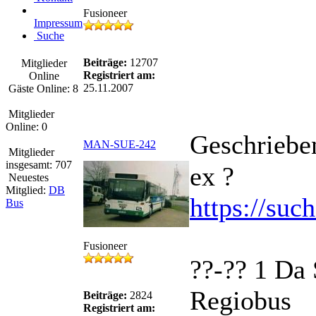
Fusioneer
Impressum
Suche
Beiträge:
12707
Mitglieder
Registriert am:
Online
25.11.2007
Gäste Online: 8
Mitglieder
Online: 0
Geschriebe
MAN-SUE-242
Mitglieder
insgesamt: 707
ex ?
Neuestes
Mitglied:
DB
https://suc
Bus
Fusioneer
??-?? 1 Da
Regiobus
Beiträge:
2824
Registriert am: