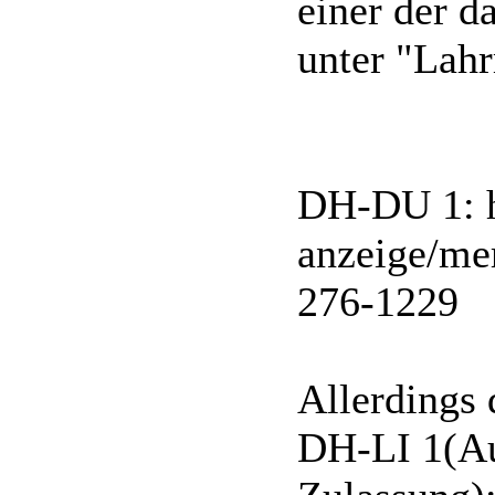
einer der d
unter "Lah
DH-DU 1: h
anzeige/me
276-1229
Allerdings 
DH-LI 1(Au