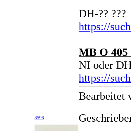
DH-?? ???
https://suc
MB O 405
NI oder DH
https://suc
Bearbeitet
Geschriebe
8596