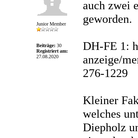
auch zwei e
geworden.
Junior Member
DH-FE 1: h
Beiträge:
30
Registriert am:
anzeige/me
27.08.2020
276-1229
Kleiner Fak
welches un
Diepholz u