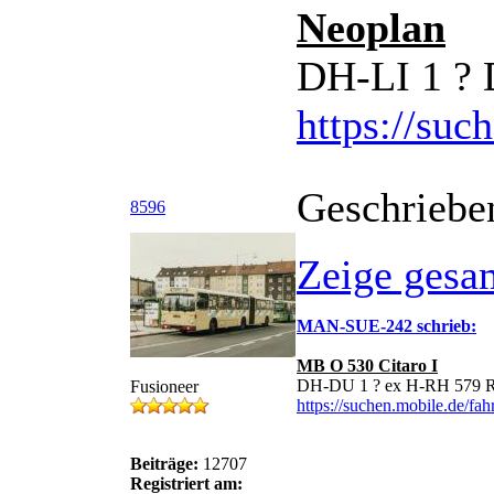
Neoplan
DH-LI 1 ?
https://suc
Geschriebe
8596
Zeige gesa
MAN-SUE-242 schrieb:
MB O 530 Citaro I
DH-DU 1 ? ex H-RH 579 R
Fusioneer
https://suchen.mobile.de/fa
Beiträge:
12707
Registriert am: