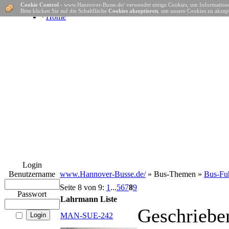
Cookie Control
- www.Hannover-Busse.de/ verwendet einige Cookies, um Informatione
Bitte klicken Sie auf die Schaltfläche
Cookies akzeptieren
, um unsere Cookies zu akzept
·
Home
Login
Benutzername
www.Hannover-Busse.de/
» Bus-Themen »
Bus-Fuh
Seite 8 von 9:
1
...
5
6
7
8
9
Passwort
Lahrmann Liste
Geschriebe
MAN-SUE-242