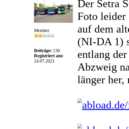
Der Setra 
Foto leider
auf dem al
Member
(NI-DA 1) 
Beiträge:
130
entlang der
Registriert am:
24.07.2021
Abzweig nac
länger her,