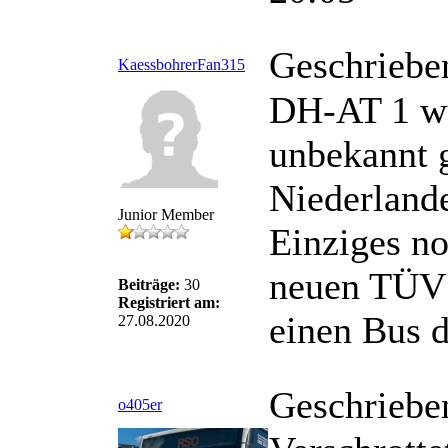
Geschriebe
KaessbohrerFan315
DH-AT 1 wu
unbekannt 
Niederland
Junior Member
Einziges n
neuen TÜV 
Beiträge:
30
Registriert am:
einen Bus d
27.08.2020
Geschriebe
o405er