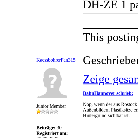
DH-ZE 1 pa
_________
This postin
Geschriebe
KaessbohrerFan315
Zeige gesa
BahnHannover schrieb:
Nop, wenn der aus Rostock kä
Junior Member
Außenbildern Plastiksitze e
Hintergrund sichtbar ist.
Beiträge:
30
Registriert am: