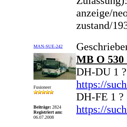
Zulassung):
anzeige/neo
zustand/19
Geschriebe
MAN-SUE-242
MB O 530 
DH-DU 1 ?
https://suc
Fusioneer
DH-FE 1 ?
https://suc
Beiträge:
2824
Registriert am:
06.07.2008