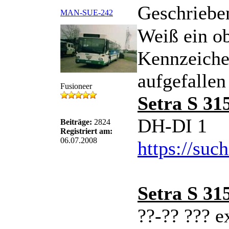
Geschriebe
MAN-SUE-242
Weiß ein o
Kennzeichen
aufgefallen
Fusioneer
Setra S 31
DH-DI 1
Beiträge:
2824
Registriert am:
06.07.2008
https://suc
Setra S 31
??-?? ??? 