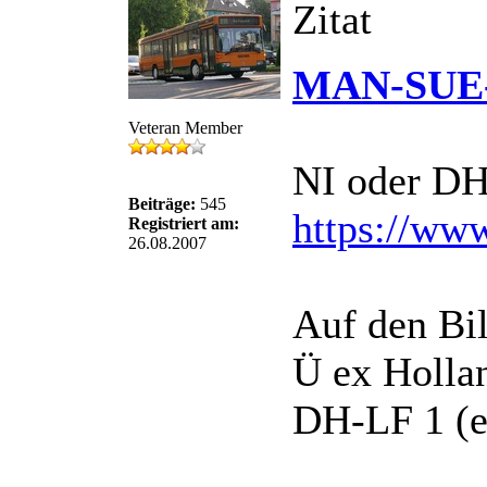
Zitat
MAN-SUE-2
Veteran Member
NI oder DH
Beiträge:
545
https://www
Registriert am:
26.08.2007
Auf den Bil
Ü ex Hollan
DH-LF 1 (e