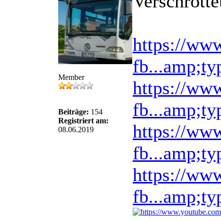
Verschrotte
https://ww
fb...amp;t
Member
https://ww
fb...amp;t
Beiträge:
154
Registriert am:
https://ww
08.06.2019
fb...amp;t
https://ww
fb...amp;t