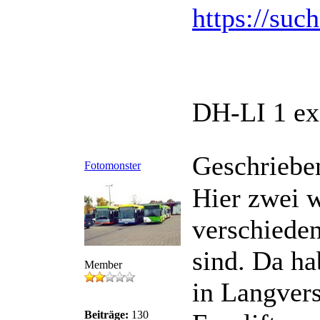
https://suc
DH-LI 1 ex
Geschriebe
Fotomonster
Hier zwei 
verschiede
sind. Da ha
Member
in Langver
Beiträge:
130