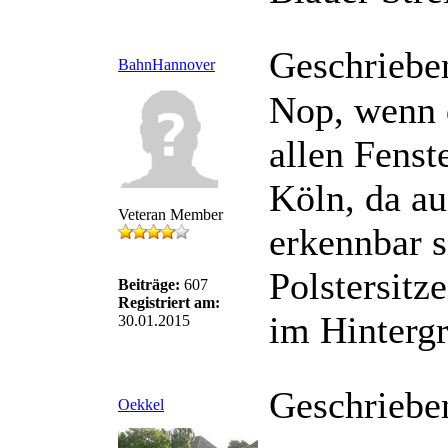
Geschriebe
BahnHannover
Nop, wenn d
allen Fenst
Köln, da au
Veteran Member
erkennbar s
Polstersitz
Beiträge:
607
Registriert am:
im Hintergr
30.01.2015
Geschriebe
Oekkel