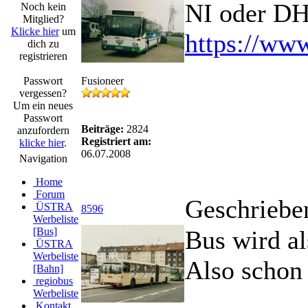
NI oder DH
Noch kein
Mitglied?
Klicke hier
um
https://www
dich zu
registrieren
Passwort
Fusioneer
vergessen?
Um ein neues
Passwort
Beiträge:
2824
anzufordern
Registriert am:
klicke hier
.
06.07.2008
Navigation
Home
Forum
Geschriebe
ÜSTRA
8596
Werbeliste
[Bus]
Bus wird a
ÜSTRA
Werbeliste
Also schon 
[Bahn]
regiobus
Werbeliste
Kontakt