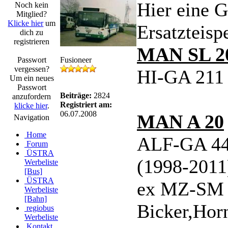
Hier eine G
Noch kein
Mitglied?
Klicke hier
um
Ersatzteisp
dich zu
registrieren
MAN SL 2
Passwort
Fusioneer
vergessen?
HI-GA 211 
Um ein neues
Passwort
Beiträge:
2824
anzufordern
Registriert am:
klicke hier
.
06.07.2008
MAN A 20
Navigation
Home
ALF-GA 44
Forum
ÜSTRA
(1998-2011
Werbeliste
[Bus]
ÜSTRA
ex MZ-SM 
Werbeliste
[Bahn]
Bicker,Hor
regiobus
Werbeliste
Kontakt