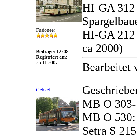
HI-GA 312 =
Spargelbaue
Fusioneer
HI-GA 212 
ca 2000)
Beiträge:
12708
Registriert am:
25.11.2007
Bearbeitet
Geschriebe
Oekkel
MB O 303-
MB O 530:
Setra S 21