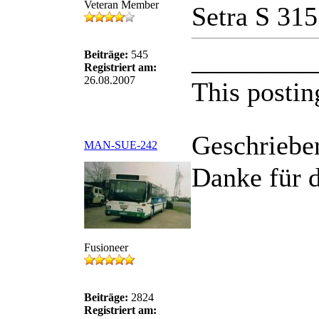
Veteran Member
Setra S 31
_________
Beiträge:
545
Registriert am:
26.08.2007
This postin
Geschriebe
MAN-SUE-242
Danke für d
Fusioneer
Beiträge:
2824
Registriert am: