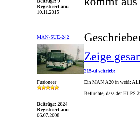
kommt aus 
Beiträge:
9
Registriert am:
10.11.2015
Geschriebe
MAN-SUE-242
Zeige gesa
215-ul schrieb:
Fusioneer
Ein MAN A20 in weiß: ALF
Befürchte, dass der HI-PS 29
Beiträge:
2824
Registriert am:
06.07.2008