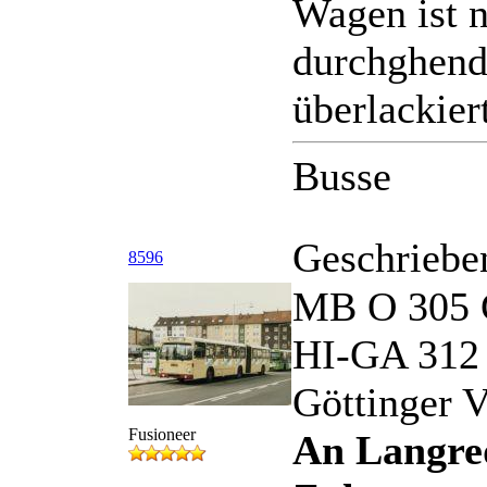
Wagen ist n
durchghend 
überlackier
Busse
Geschriebe
8596
MB O 305
HI-GA 312 
Göttinger 
Fusioneer
An Langrede