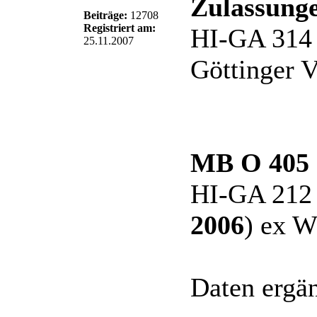
Zulassunge
Beiträge:
12708
Registriert am:
HI-GA 314 
25.11.2007
Göttinger 
MB O 405
HI-GA 212 
2006
) ex 
Daten ergän