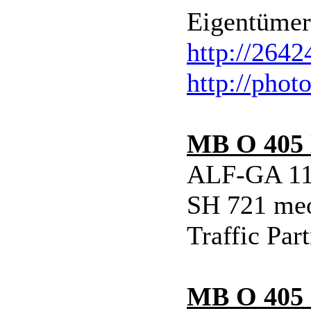
Eigentümer
http://264
http://phot
MB O 405
ALF-GA 111
SH 721 meo
Traffic Par
MB O 405