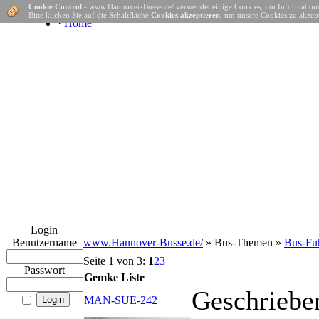
Cookie Control
- www.Hannover-Busse.de/ verwendet einige Cookies, um Informatione
Bitte klicken Sie auf die Schaltfläche
Cookies akzeptieren
, um unsere Cookies zu akzept
·
Home
Login
Benutzername
www.Hannover-Busse.de/
» Bus-Themen »
Bus-Fuh
Seite 1 von 3:
1
2
3
Passwort
Gemke Liste
Geschriebe
MAN-SUE-242