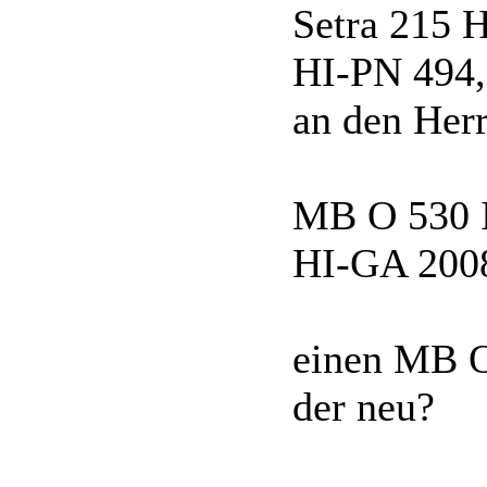
Setra 215
HI-PN 494, 
an den Herr
MB O 530 
HI-GA 200
einen MB O
der neu?