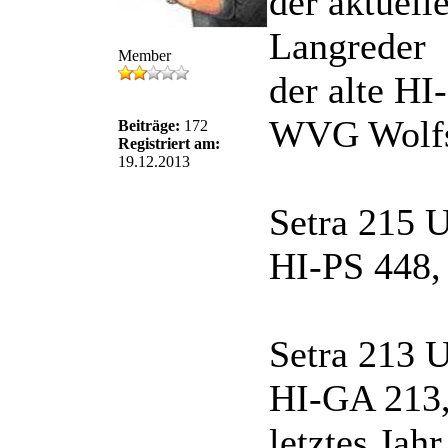
der aktuell
Langreder
Member
der alte H
WVG Wolf
Beiträge:
172
Registriert am:
19.12.2013
Setra 215 
HI-PS 448,
Setra 213 
HI-GA 213,
letztes Jah