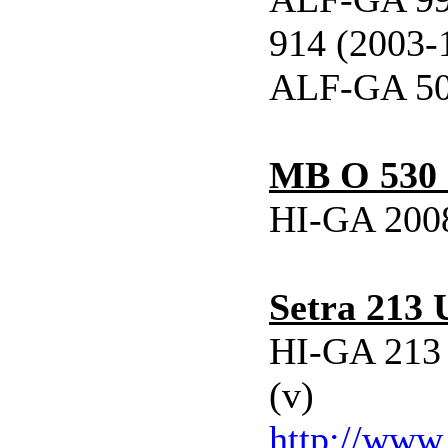
914 (2003-
ALF-GA 5
MB O 530 
HI-GA 2008
Setra 213
HI-GA 213 
(v)
http://www.