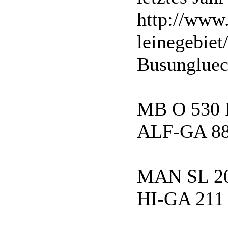
http://www
leinegebiet
Busungluec
MB O 530 
ALF-GA 88
MAN SL 2
HI-GA 211 