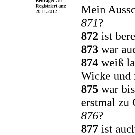
Beiträge:
767
Mein Aussc
Registriert am:
20.11.2012
871
?
872
ist bere
873
war auc
874
weiß la
Wicke und i
875
war bis
erstmal zu 
876
?
877
ist auch