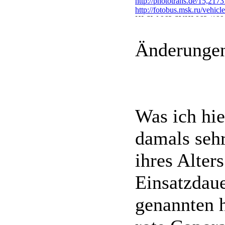
http://phototrans.de/15,217
http://fotobus.msk.ru/vehic
HI-SW 962 SVHI 962 (199
HI-SW 963 SVHI 963 (199
http://fotobus.msk.ru/vehic
Änderungen 
Was ich hie
damals sehr
ihres Alter
Einsatzdaue
genannten 