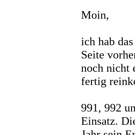
Moin,
Da liegt ein Fehler bei Foto
komplett abgebrand. Ich den
ich hab das
Grüße
Seite vorhe
noch nicht 
fertig rein
991, 992 u
Einsatz. Di
Jahr sein E