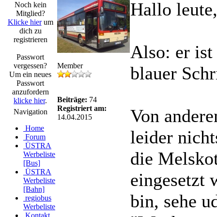
Hallo leute
Noch kein
Mitglied?
Klicke hier
um
dich zu
registrieren
Also: er is
Passwort
vergessen?
Member
blauer Schri
Um ein neues
Passwort
anzufordern
Beiträge:
74
klicke hier
.
Registriert am:
Von andere
Navigation
14.04.2015
Home
leider nicht
Forum
ÜSTRA
die Melskot
Werbeliste
[Bus]
ÜSTRA
eingesetzt 
Werbeliste
[Bahn]
bin, sehe u
regiobus
Werbeliste
Kontakt