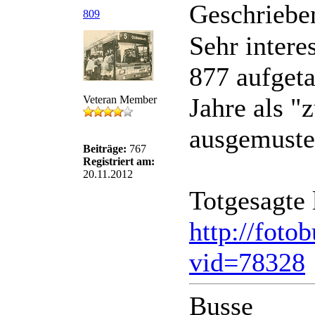
Geschriebe
809
Sehr intere
877 aufgeta
Jahre als "
Veteran Member
ausgemuster
Beiträge:
767
Registriert am:
20.11.2012
Totgesagte 
http://foto
vid=78328
Busse