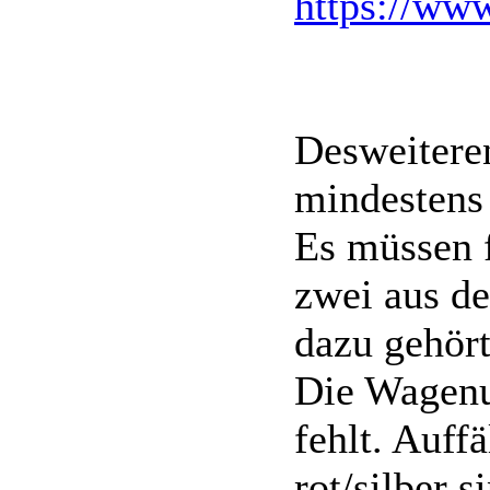
https://w
Desweitere
mindestens
Es müssen f
zwei aus d
dazu gehört
Die Wagenu
fehlt. Auffä
rot/silber 