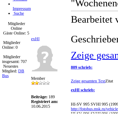
"Wochenen
Impressum
Suche
Bearbeitet
Mitglieder
Online
Gäste Online: 5
Geschriebe
exHI
Mitglieder
Online: 0
Zeige gesa
Mitglieder
insgesamt: 707
Neuestes
809 schrieb:
Mitglied:
DB
Bus
Member
Zeige gesamten Text
Zitat
exHI schrieb:
Beiträge:
189
Registriert am:
HI-SV 995 SVHI 995 (1999-
10.06.2015
http://fotobus.msk.ru/vehic
HI-SV 996 SVHI 996 (199