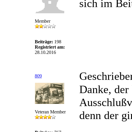
sich im Be
Member
Beiträge:
198
Registriert am:
28.10.2016
Geschriebe
809
Danke, der
Ausschlußv
denn der g
Veteran Member