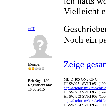
ich hätts w
Vielleicht 
Geschriebe
exHI
Noch ein p
Zeige gesa
Member
MB O 405 GN2 CNG
Beiträge:
189
HI-SW 951 SVHI 951 (199
Registriert am:
http://fotobus.msk.ru/vehic
10.06.2015
HI-SW 952 SVHI 952 (1995
HI-SW 953 SVHI 953 (199
http://fotobus.msk.ru/vehic
HI-SW 954 SVHI 954 (199