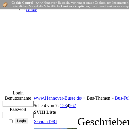
Cookie Control
- www.Hannover-Busse.de/ verwendet einige Cookies, um Informatione
Bitte klicken Sie auf die Schaltfläche
Cookies akzeptieren
, um unsere Cookies zu akzept
·
Home
Login
Benutzername
www.Hannover-Busse.de/
» Bus-Themen »
Bus-Fuh
Seite 4 von 7:
1
2
3
4
5
6
7
Passwort
SVHI Liste
Geschriebe
Saviour1981