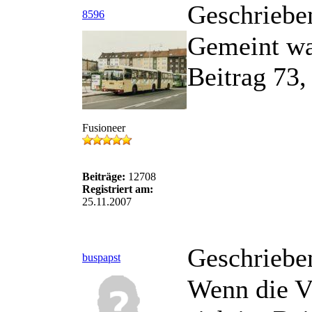
Geschriebe
8596
Gemeint war
Beitrag 73,
Fusioneer
Beiträge:
12708
Registriert am:
25.11.2007
Geschriebe
buspapst
Wenn die V