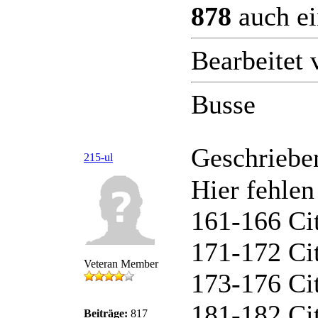
878
auch ei
Bearbeitet
Busse
Geschriebe
215-ul
Hier fehlen
161-166 Ci
171-172 Ci
Veteran Member
173-176 Ci
181-182 Ci
Beiträge:
817