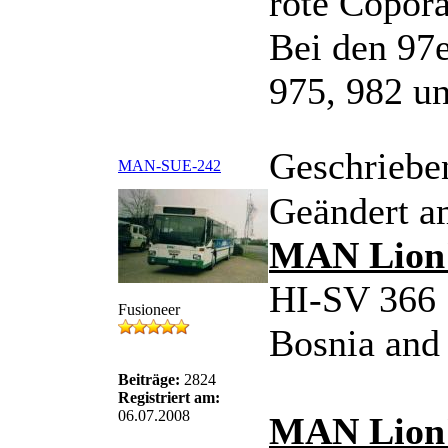
rote Copora
Bei den 97e
975, 982 u
Geschriebe
MAN-SUE-242
Geändert a
MAN Lion'
HI-SV 366 
Fusioneer
Bosnia and
Beiträge:
2824
Registriert am:
06.07.2008
MAN Lion'