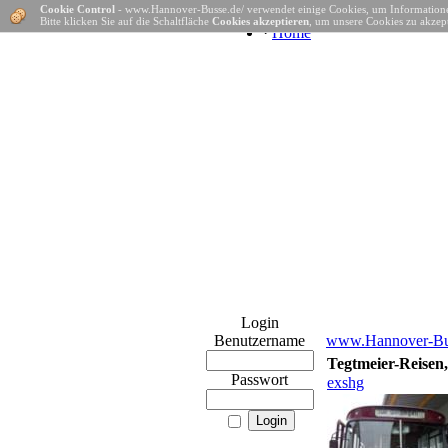
Cookie Control
- www.Hannover-Busse.de/ verwendet einige Cookies, um Informatione
Bitte klicken Sie auf die Schaltfläche
Cookies akzeptieren
, um unsere Cookies zu akzept
·
Home
Login
Benutzername
www.Hannover-Bu
Tegtmeier-Reisen,
Passwort
exshg