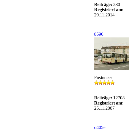
Beiträge:
280
Registriert am:
29.11.2014
8596
Fusioneer
Beiträge:
12708
Registriert am:
25.11.2007
o405er