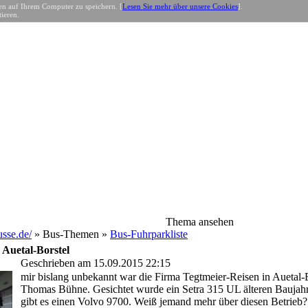
n auf Ihrem Computer zu speichern. [
Lesen Sie mehr über unsere Cookies
].
ieren.
Thema ansehen
sse.de/
» Bus-Themen »
Bus-Fuhrparkliste
 Auetal-Borstel
Geschrieben am 15.09.2015 22:15
mir bislang unbekannt war die Firma Tegtmeier-Reisen in Auetal-
Thomas Bühne. Gesichtet wurde ein Setra 315 UL älteren Bauja
gibt es einen Volvo 9700. Weiß jemand mehr über diesen Betrieb?