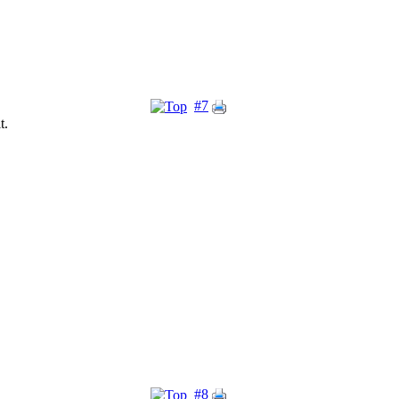
#7
t.
#8