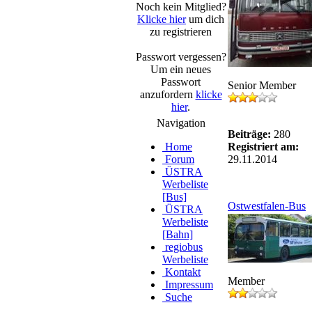
Noch kein Mitglied?
Klicke hier
um dich
zu registrieren
Passwort vergessen?
Um ein neues
Passwort
Senior Member
anzufordern
klicke
hier
.
Navigation
Beiträge:
280
Home
Registriert am:
Forum
29.11.2014
ÜSTRA
Werbeliste
[Bus]
Ostwestfalen-Bus
ÜSTRA
Werbeliste
[Bahn]
regiobus
Werbeliste
Kontakt
Member
Impressum
Suche