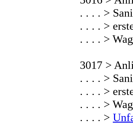
. . . . > S
. . . . > er
. . . . > W
3017 > Anl
. . . . > S
. . . . > er
. . . . > W
. . . . >
Unf