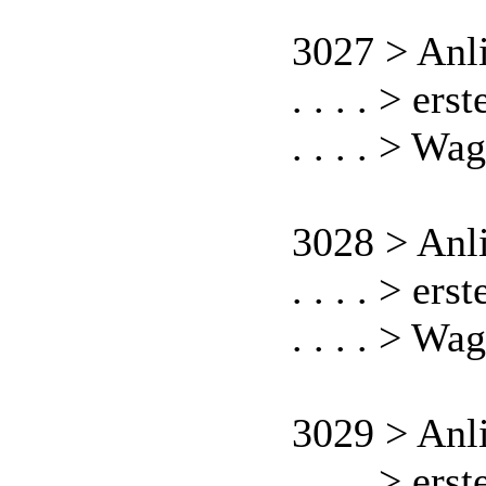
3027 > Anl
. . . . > er
. . . . > W
3028 > Anl
. . . . > er
. . . . > W
3029 > Anl
. . . . > er