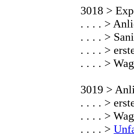
3018 > Exp
. . . . > An
. . . . > S
. . . . > er
. . . . > W
3019 > Anl
. . . . > er
. . . . > W
. . . . >
Unf