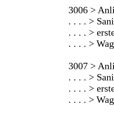
3006 > Anl
. . . . > S
. . . . > er
. . . . > W
3007 > Anl
. . . . > S
. . . . > er
. . . . > W