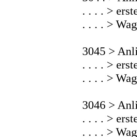
. . . . > er
. . . . > Wa
3045 > Anl
. . . . > er
. . . . > Wa
3046 > Anl
. . . . > er
. . . . > Wa