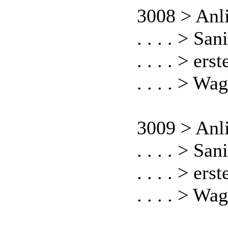
3008 > Anl
. . . . > S
. . . . > er
. . . . > W
3009 > Anl
. . . . > S
. . . . > er
. . . . > W