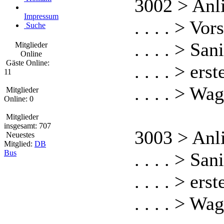
3002 > Anl
Impressum
. . . . > Vo
Suche
. . . . > S
Mitglieder
Online
Gäste Online:
. . . . > er
11
. . . . > W
Mitglieder
Online: 0
Mitglieder
insgesamt: 707
3003 > Anl
Neuestes
Mitglied:
DB
Bus
. . . . > S
. . . . > er
. . . . > W