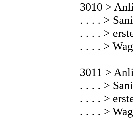
3010 > Anl
. . . . > S
. . . . > er
. . . . > W
3011 > Anl
. . . . > S
. . . . > er
. . . . > W