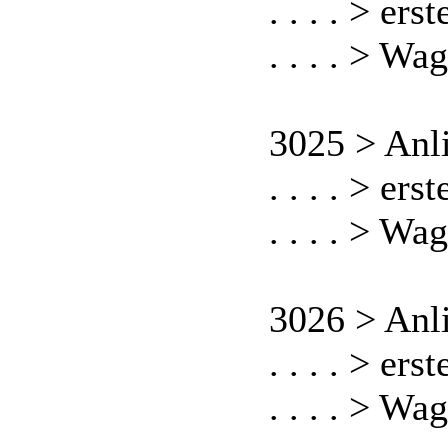
. . . . > er
. . . . > W
3025 > Anl
. . . . > er
. . . . > W
3026 > Anl
. . . . > er
. . . . > W