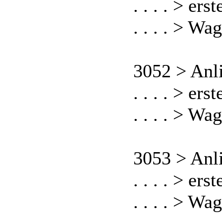
. . . . > er
. . . . > Wa
3052 > Anl
. . . . > er
. . . . > Wa
3053 > Anl
. . . . > er
. . . . > Wa