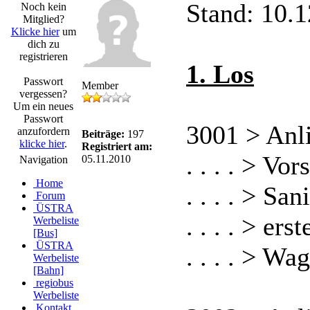
Stand: 10.
Noch kein
Mitglied?
Klicke hier
um
dich zu
registrieren
1. Los
Passwort
Member
vergessen?
Um ein neues
Passwort
3001 > Anl
anzufordern
Beiträge:
197
klicke hier
.
Registriert am:
. . . . > Vo
05.11.2010
Navigation
Home
. . . . > S
Forum
ÜSTRA
. . . . > er
Werbeliste
[Bus]
ÜSTRA
. . . . > W
Werbeliste
[Bahn]
regiobus
Werbeliste
Kontakt