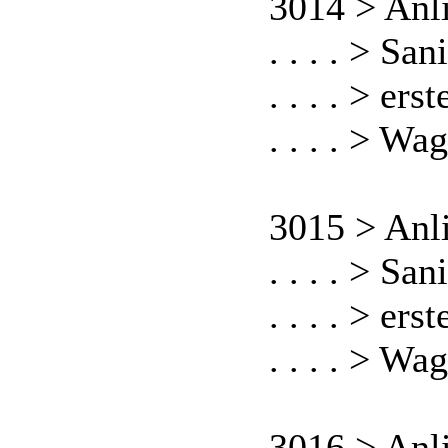
3014 > Anl
. . . . > S
. . . . > er
. . . . > W
3015 > Anl
. . . . > S
. . . . > er
. . . . > W
3016 > Anl