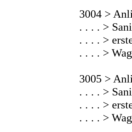
3004 > Anl
. . . . > S
. . . . > er
. . . . > W
3005 > Anl
. . . . > S
. . . . > er
. . . . > W