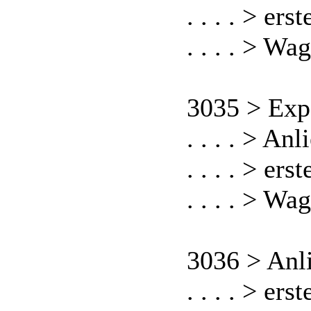
. . . . > er
. . . . > Wa
3035 > Exp
. . . . > An
. . . . > er
. . . . > Wa
3036 > Anl
. . . . > er