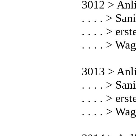
3012 > Anl
. . . . > S
. . . . > er
. . . . > W
3013 > Anl
. . . . > S
. . . . > er
. . . . > W