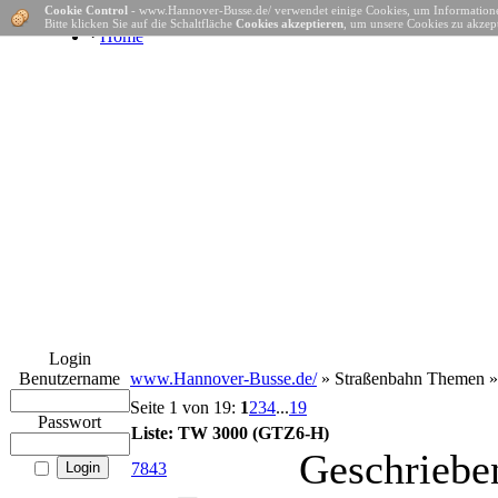
Cookie Control
- www.Hannover-Busse.de/ verwendet einige Cookies, um Informatione
Bitte klicken Sie auf die Schaltfläche
Cookies akzeptieren
, um unsere Cookies zu akzept
·
Home
Login
Benutzername
www.Hannover-Busse.de/
» Straßenbahn Themen 
Seite 1 von 19:
1
2
3
4
...
19
Passwort
Liste: TW 3000 (GTZ6-H)
Geschriebe
7843