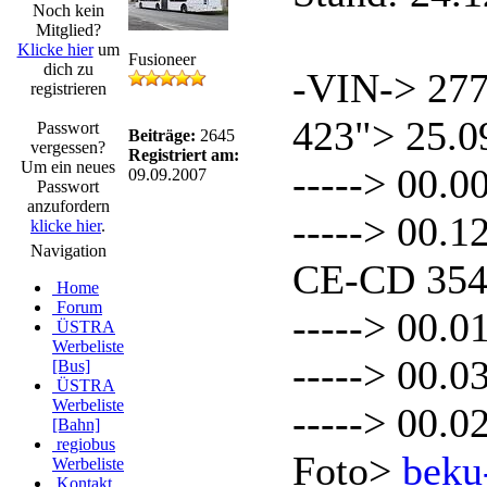
Noch kein
Mitglied?
Klicke hier
um
Fusioneer
dich zu
-VIN-> 27
registrieren
423"> 25.0
Passwort
Beiträge:
2645
vergessen?
Registriert am:
Um ein neues
-----> 00.0
09.09.2007
Passwort
anzufordern
-----> 00.
klicke hier
.
Navigation
CE-CD 35
Home
Forum
-----> 00.0
ÜSTRA
Werbeliste
-----> 00.0
[Bus]
ÜSTRA
Werbeliste
-----> 00.0
[Bahn]
regiobus
Foto>
beku
Werbeliste
Kontakt