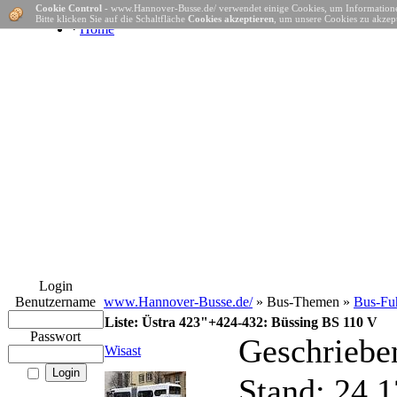
Cookie Control
- www.Hannover-Busse.de/ verwendet einige Cookies, um Informatione
Bitte klicken Sie auf die Schaltfläche
Cookies akzeptieren
, um unsere Cookies zu akzept
·
Home
Login
Benutzername
www.Hannover-Busse.de/
» Bus-Themen »
Bus-Fuh
Liste: Üstra 423"+424-432: Büssing BS 110 V
Passwort
Geschriebe
Wisast
Stand: 24.1