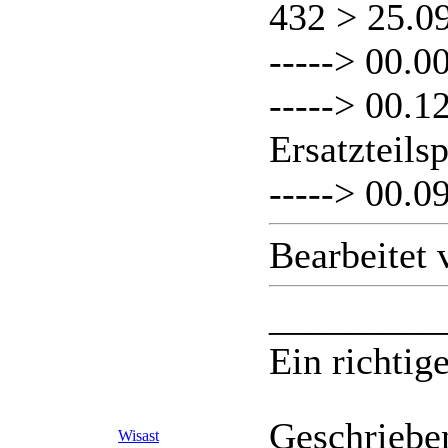
432 > 25.0
-----> 00.0
-----> 00.
Ersatzteils
-----> 00.0
Bearbeitet
_________
Ein richtige
Geschriebe
Wisast