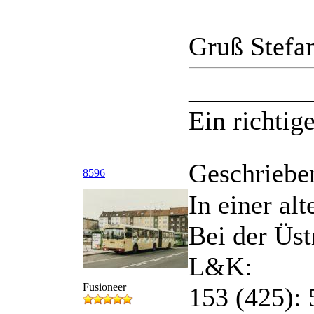
Gruß Stefa
_________
Ein richtige
Geschriebe
8596
In einer al
Bei der Üst
L&K:
Fusioneer
153 (425): 