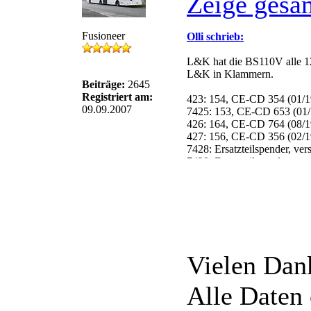
Zeige gesa
Fusioneer
Olli schrieb:
L&K hat die BS110V alle 12
L&K in Klammern.
Beiträge:
2645
Registriert am:
423: 154, CE-CD 354 (01/19
09.09.2007
7425: 153, CE-CD 653 (01/1
426: 164, CE-CD 764 (08/19
427: 156, CE-CD 356 (02/19
7428: Ersatzteilspender, ver
7429: Ersatzteilspender, ver
430: Ersatzteilspender, ab 0
7431: 163, CE-CD 363 (03/
432: Ersatzteilspender, vers
Vielen Dank
Alle Daten 