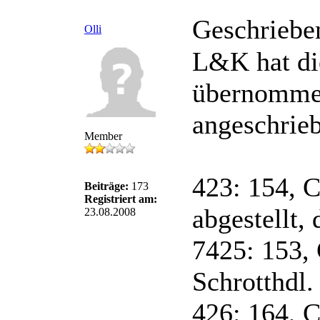
Geschriebe
Olli
L&K hat di
übernommen
angeschrie
Member
423: 154, 
Beiträge:
173
Registriert am:
abgestellt,
23.08.2008
7425: 153,
Schrotthdl.
426: 164, 