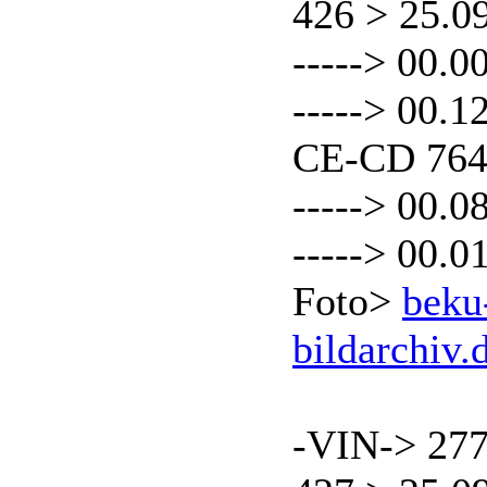
426 > 25.0
-----> 00.0
-----> 00.
CE-CD 76
-----> 00.0
-----> 00.0
Foto>
beku
bildarchiv.
-VIN-> 27