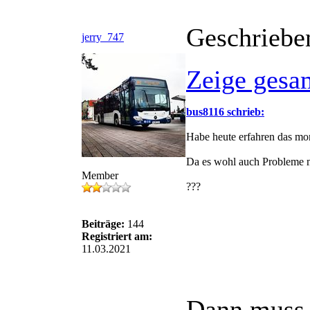
Geschriebe
jerry_747
Zeige gesa
bus8116 schrieb:
Habe heute erfahren das mor
Da es wohl auch Probleme mi
Member
???
Beiträge:
144
Registriert am:
11.03.2021
Dann muss 