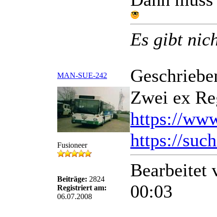
Es gibt nic
Geschriebe
MAN-SUE-242
Zwei ex Re
https://www
https://suc
Fusioneer
Bearbeitet
Beiträge:
2824
00:03
Registriert am:
06.07.2008