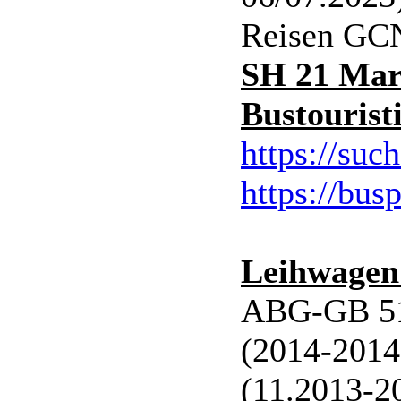
Reisen GC
SH 21 Mar
Bustouris
https://suc
https://bus
Leihwage
ABG-GB 51 
(2014-201
(11.2013-2