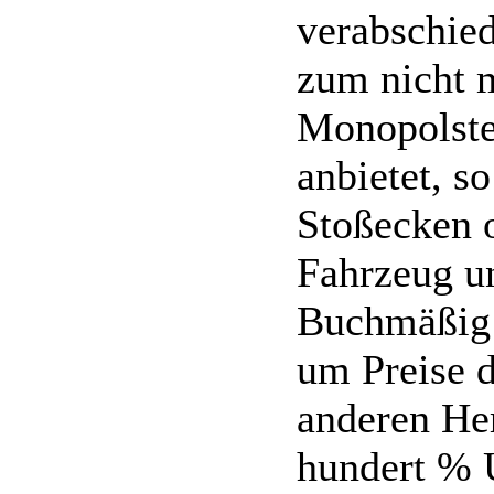
verabschied
zum nicht m
Monopolstel
anbietet, s
Stoßecken o
Fahrzeug un
Buchmäßig a
um Preise 
anderen Her
hundert % U