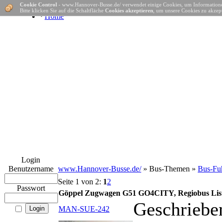
Cookie Control
- www.Hannover-Busse.de/ verwendet einige Cookies, um Informatione
Bitte klicken Sie auf die Schaltfläche
Cookies akzeptieren
, um unsere Cookies zu akzept
·
Home
Login
Benutzername
www.Hannover-Busse.de/
» Bus-Themen »
Bus-Fuh
Seite 1 von 2:
1
2
Passwort
Göppel Zugwagen G51 GO4CITY, Regiobus Lis
Geschriebe
MAN-SUE-242