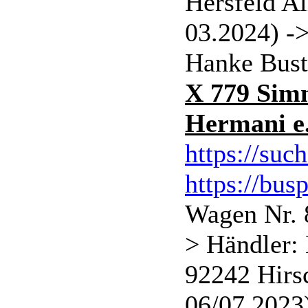
Hersfeld A
03.2024) 
Hanke Bust
X 779 Simm
Hermani e.
https://suc
https://bus
Wagen Nr. 
> Händler:
92242 Hirs
06/07.2023