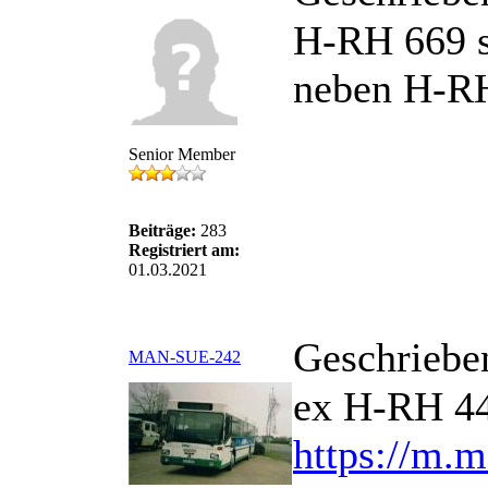
H-RH 669 st
neben H-R
Senior Member
Beiträge:
283
Registriert am:
01.03.2021
Geschriebe
MAN-SUE-242
ex H-RH 4
https://m.m