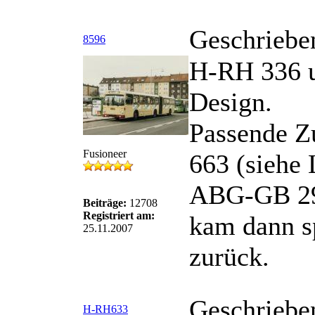
Geschriebe
8596
H-RH 336 u
Design.
Passende Z
Fusioneer
663 (siehe 
ABG-GB 29 
Beiträge:
12708
Registriert am:
kam dann s
25.11.2007
zurück.
Geschriebe
H-RH633