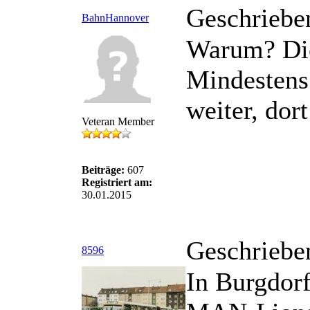
Geschriebe
BahnHannover
Warum? Die
Mindestens 
weiter, do
Veteran Member
Beiträge:
607
Registriert am:
30.01.2015
Geschriebe
8596
In Burgdor