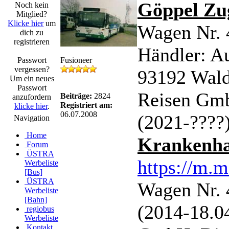
Göppel Z
Noch kein
Mitglied?
Klicke hier
um
Wagen Nr. 
dich zu
registrieren
Händler: Au
Passwort
Fusioneer
vergessen?
93192 Wald
Um ein neues
Passwort
Reisen Gmb
Beiträge:
2824
anzufordern
Registriert am:
klicke hier
.
06.07.2008
(2021-????
Navigation
Home
Krankenha
Forum
ÜSTRA
https://m.m
Werbeliste
[Bus]
ÜSTRA
Wagen Nr. 
Werbeliste
[Bahn]
(2014-18.0
regiobus
Werbeliste
Kontakt