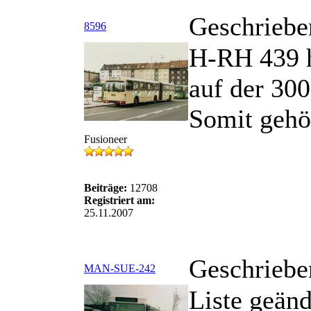
Geschriebe
8596
H-RH 439 h
auf der 300
Somit gehör
Fusioneer
Beiträge:
12708
Registriert am:
25.11.2007
Geschriebe
MAN-SUE-242
Liste geänd