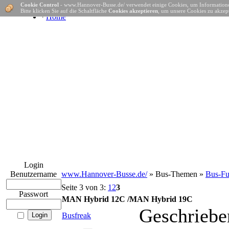
Cookie Control
- www.Hannover-Busse.de/ verwendet einige Cookies, um Informatione
Bitte klicken Sie auf die Schaltfläche
Cookies akzeptieren
, um unsere Cookies zu akzept
·
Home
Login
Benutzername
www.Hannover-Busse.de/
» Bus-Themen »
Bus-Fu
Seite 3 von 3:
1
2
3
Passwort
MAN Hybrid 12C /MAN Hybrid 19C
Geschriebe
Busfreak