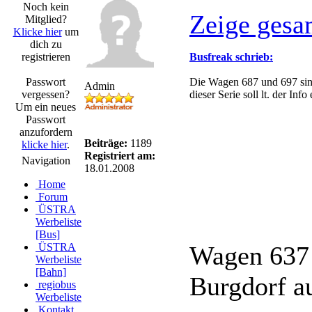
Noch kein
Zeige gesa
Mitglied?
Klicke hier
um
dich zu
registrieren
Busfreak schrieb:
Passwort
Die Wagen 687 und 697 sind
Admin
vergessen?
dieser Serie soll lt. der Inf
Um ein neues
Passwort
anzufordern
Beiträge:
1189
klicke hier
.
Registriert am:
Navigation
18.01.2008
Home
Forum
ÜSTRA
Werbeliste
[Bus]
ÜSTRA
Wagen 637 
Werbeliste
[Bahn]
Burgdorf au
regiobus
Werbeliste
Kontakt