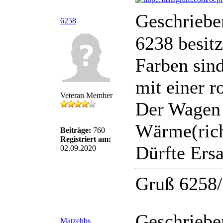
Geschriebe
6258
6238 besitz
Farben sind
mit einer r
Veteran Member
Der Wagen w
Wärme(rich
Beiträge:
760
Registriert am:
Dürfte Ersa
02.09.2020
Gruß 6258
Geschriebe
Matzehbs