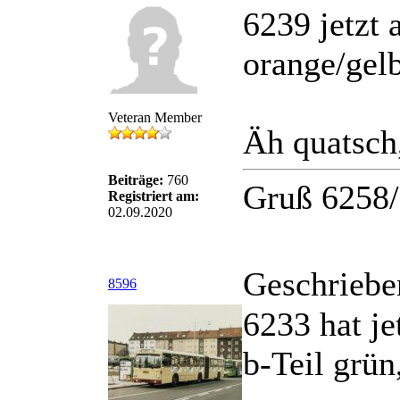
6239 jetzt
orange/gelb
Veteran Member
Äh quatsch
Beiträge:
760
Gruß 6258
Registriert am:
02.09.2020
Geschriebe
8596
6233 hat je
b-Teil grün,