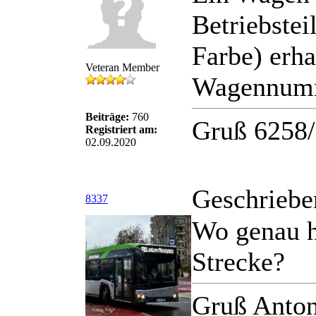
Betriebstei
Farbe) erha
Veteran Member
Wagennumm
Beiträge:
760
Gruß 6258
Registriert am:
02.09.2020
Geschriebe
8337
Wo genau h
Strecke?
Gruß Anton