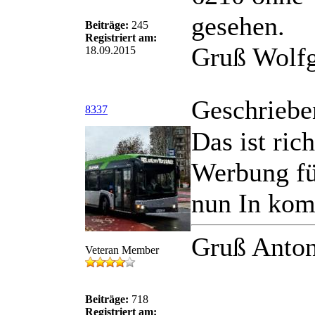
gesehen.
Beiträge:
245
Registriert am:
Gruß Wolf
18.09.2015
Geschriebe
8337
Das ist ric
Werbung fü
nun In komp
Gruß Anton
Veteran Member
Beiträge:
718
Registriert am: