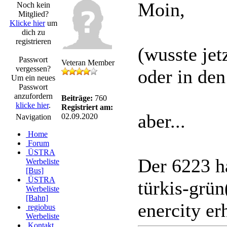
Moin,
Noch kein
Mitglied?
Klicke hier
um
dich zu
registrieren
(wusste jet
Passwort
Veteran Member
vergessen?
oder in den
Um ein neues
Passwort
anzufordern
Beiträge:
760
klicke hier
.
Registriert am:
aber...
02.09.2020
Navigation
Home
Forum
ÜSTRA
Der 6223 ha
Werbeliste
[Bus]
ÜSTRA
türkis-grün
Werbeliste
[Bahn]
enercity er
regiobus
Werbeliste
Kontakt