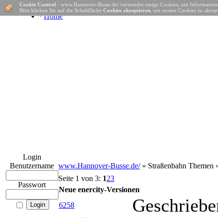
Cookie Control
- www.Hannover-Busse.de/ verwendet einige Cookies, um Informatione
Bitte klicken Sie auf die Schaltfläche
Cookies akzeptieren
, um unsere Cookies zu akzept
·
Home
Login
Benutzername
www.Hannover-Busse.de/
» Straßenbahn Themen 
Seite 1 von 3:
1
2
3
Passwort
Neue enercity-Versionen
Geschriebe
6258