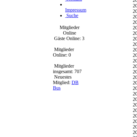
2
2
Impressum
2
Suche
2
2
Mitglieder
2
Online
2
Gäste Online: 3
2
2
Mitglieder
2
Online: 0
2
2
Mitglieder
2
insgesamt: 707
2
Neuestes
2
Mitglied:
DB
2
Bus
2
2
2
2
2
2
20
2
2