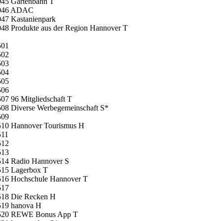
045 Gartenbahn T
046 ADAC
047 Kastanienpark
48 Produkte aus der Region Hannover T
501
502
503
504
505
506
07 96 Mitgliedschaft T
508 Diverse Werbegemeinschaft S*
509
510 Hannover Tourismus H
511
512
513
514 Radio Hannover S
515 Lagerbox T
516 Hochschule Hannover T
517
518 Die Recken H
519 hanova H
520 REWE Bonus App T