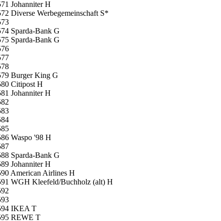
71 Johanniter H
572 Diverse Werbegemeinschaft S*
573
574 Sparda-Bank G
575 Sparda-Bank G
576
577
578
579 Burger King G
80 Citipost H
81 Johanniter H
582
583
584
585
586 Waspo '98 H
587
588 Sparda-Bank G
89 Johanniter H
90 American Airlines H
591 WGH Kleefeld/Buchholz (alt) H
592
593
594 IKEA T
595 REWE T