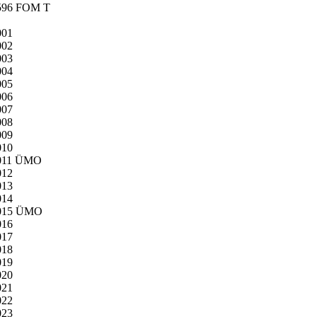
596 FOM T
001
002
003
004
005
006
007
008
009
010
011 ÜMO
012
013
014
015 ÜMO
016
017
018
019
020
021
022
023