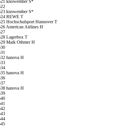
521 knowember S*
522
523 knowember S*
524 REWE T
525 Hochschulsport Hannover T
26 American Airlines H
527
528 Lagerbox T
529 Maik Othmer H
530
531
532 hanova H
533
534
535 hanova H
536
537
538 hanova H
539
540
541
542
543
544
545