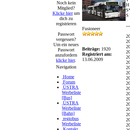
Noch kein
H
Mitglied?
S*
Klicke hier
um
S 
dich zu
registrieren
--
Fusioneer
Passwort
2
vergessen?
2
Um ein neues
2
Beiträge:
1920
Passwort
2
Registriert am:
anzufordern
2
13.06.2009
klicke hier
.
2
Navigation
2
2
Home
2
Forum
2
ÜSTRA
2
Werbeliste
2
[Bus]
2
ÜSTRA
2
Werbeliste
2
[Bahn]
2
regiobus
2
Werbeliste
2
Kontakt