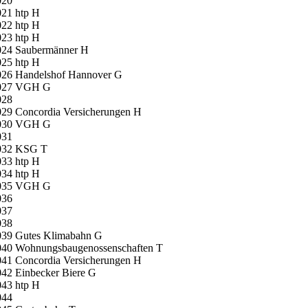
020
021 htp H
022 htp H
023 htp H
024 Saubermänner H
025 htp H
026 Handelshof Hannover G
027 VGH G
028
029 Concordia Versicherungen H
030 VGH G
031
032 KSG T
033 htp H
034 htp H
035 VGH G
036
037
038
039 Gutes Klimabahn G
040 Wohnungsbaugenossenschaften T
041 Concordia Versicherungen H
42 Einbecker Biere G
043 htp H
044