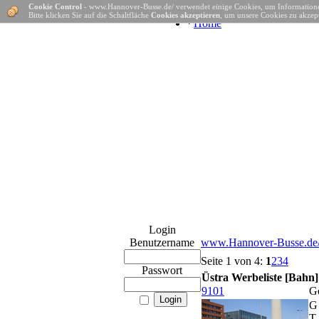
Cookie Control
- www.Hannover-Busse.de/ verwendet einige Cookies, um Informatione
Bitte klicken Sie auf die Schaltfläche
Cookies akzeptieren
, um unsere Cookies zu akzept
·
Home
Login
Benutzername
www.Hannover-Busse.de
Seite 1 von 4:
1
2
3
4
Passwort
Üstra Werbeliste [Bahn]
9101
Ge
G
T 