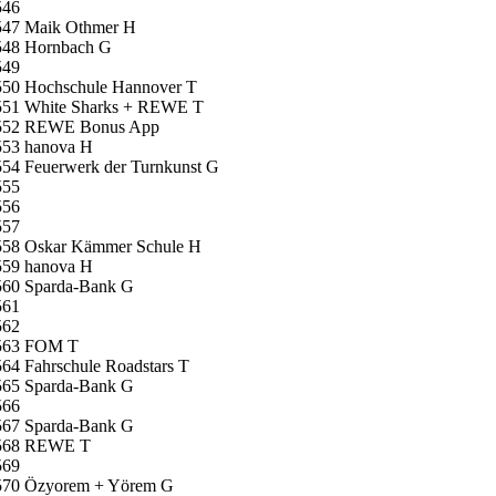
546
547 Maik Othmer H
548 Hornbach G
549
550 Hochschule Hannover T
551 White Sharks + REWE T
552 REWE Bonus App
553 hanova H
554 Feuerwerk der Turnkunst G
555
556
557
558 Oskar Kämmer Schule H
559 hanova H
560 Sparda-Bank G
561
562
563 FOM T
64 Fahrschule Roadstars T
565 Sparda-Bank G
566
567 Sparda-Bank G
568 REWE T
569
570 Özyorem + Yörem G