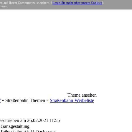
n auf Ihrem Computer zu speichern. [
Lesen Sie mehr über unsere Cookies
].
ieren.
Thema ansehen
/
» Straßenbahn Themen »
Straßenbahn-Werbeliste
schrieben am 26.02.2021 11:55
 Ganzgestaltung
Teilgestaltung inkl Dachkranz