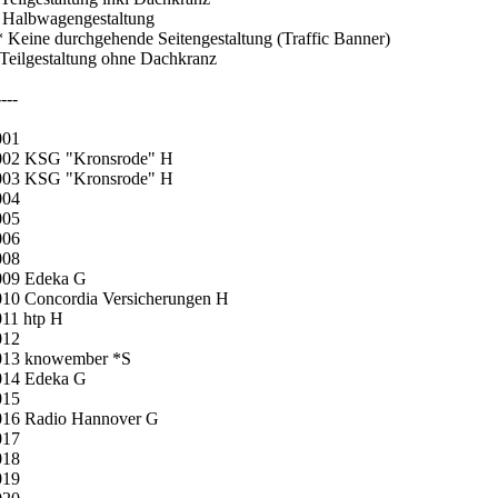
 Halbwagengestaltung
 Keine durchgehende Seitengestaltung (Traffic Banner)
Teilgestaltung ohne Dachkranz
----
001
002 KSG "Kronsrode" H
003 KSG "Kronsrode" H
004
005
006
008
009 Edeka G
010 Concordia Versicherungen H
011 htp H
012
013 knowember *S
014 Edeka G
015
016 Radio Hannover G
017
018
019