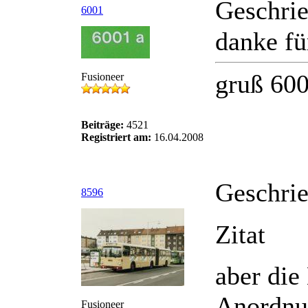
Geschri
6001
danke fü
gruß 60
Fusioneer
Beiträge:
4521
Registriert am:
16.04.2008
Geschri
8596
Zitat
aber die
Anordnun
Fusioneer