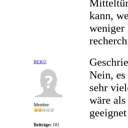
Mitteltü
kann, we
weniger 
recherch
Geschri
BEKU
Nein, es
sehr vie
wäre als
Member
geeignet
Beiträge:
181