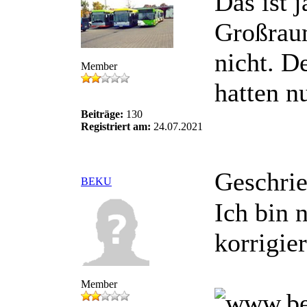
Das ist 
Großraum
nicht. D
Member
hatten n
Beiträge:
130
Registriert am:
24.07.2021
Geschri
BEKU
Ich bin 
korrigie
Member