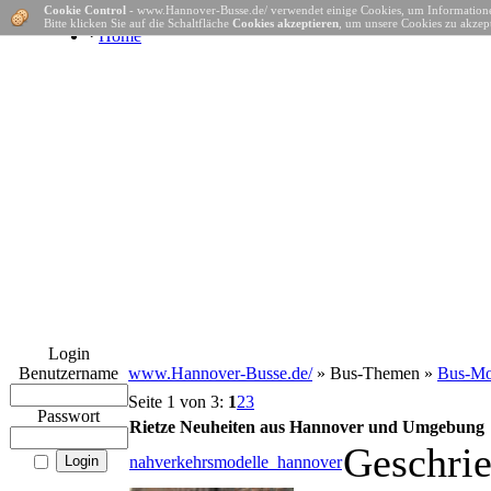
Cookie Control
- www.Hannover-Busse.de/ verwendet einige Cookies, um Informatione
Bitte klicken Sie auf die Schaltfläche
Cookies akzeptieren
, um unsere Cookies zu akzept
·
Home
Login
Benutzername
www.Hannover-Busse.de/
» Bus-Themen »
Bus-Mo
Seite 1 von 3:
1
2
3
Passwort
Rietze Neuheiten aus Hannover und Umgebung
Geschri
nahverkehrsmodelle_hannover