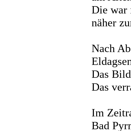
Die war 
näher z
Nach Abg
Eldagsen
Das Bild
Das verr
Im Zeitr
Bad Pyr