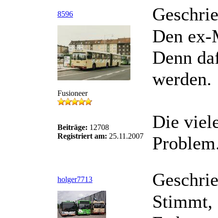
Geschri
8596
Den ex-M
Denn daf
werden.
Fusioneer
Die viel
Beiträge:
12708
Registriert am:
25.11.2007
Problem
Geschri
holger7713
Stimmt, 