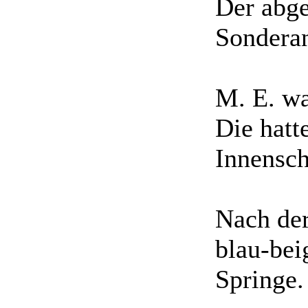
Der abg
Sonderan
M. E. wa
Die hatt
Innensc
Nach der
blau-bei
Springe.