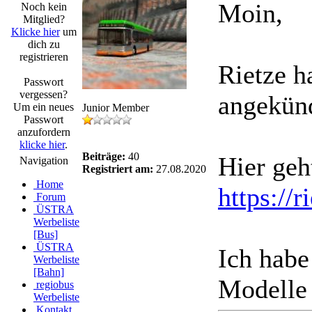
Moin,
Noch kein
Mitglied?
Klicke hier
um
dich zu
registrieren
Rietze 
Passwort
vergessen?
angekünd
Um ein neues
Junior Member
Passwort
anzufordern
klicke hier
.
Beiträge:
40
Hier geh
Navigation
Registriert am:
27.08.2020
Home
https://
Forum
ÜSTRA
Werbeliste
[Bus]
ÜSTRA
Ich habe
Werbeliste
[Bahn]
Modelle 
regiobus
Werbeliste
Kontakt