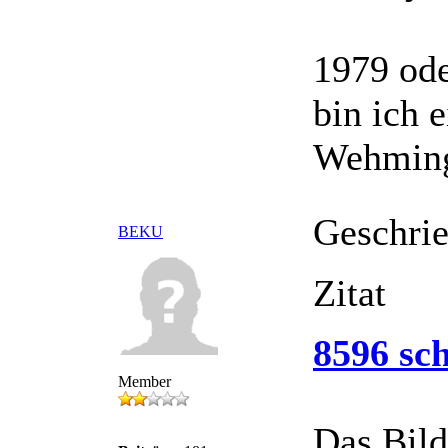
1979 ode
bin ich 
Wehming
Geschri
BEKU
Zitat
8596 sch
Member
Das Bild