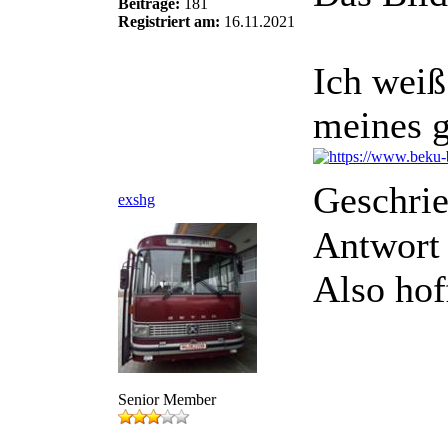
Beiträge:
181
Registriert am:
16.11.2021
Ich weiß
meines g
Geschri
exshg
Antwort 
Also hof
Senior Member