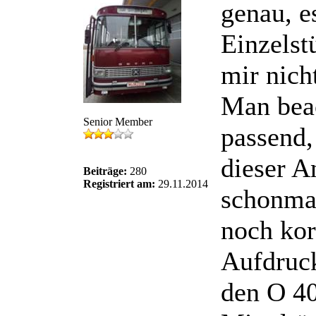
genau, e
Einzelst
mir nich
Man beac
Senior Member
passend,
dieser A
Beiträge:
280
Registriert am:
29.11.2014
schonmal
noch kor
Aufdruck
den O 40