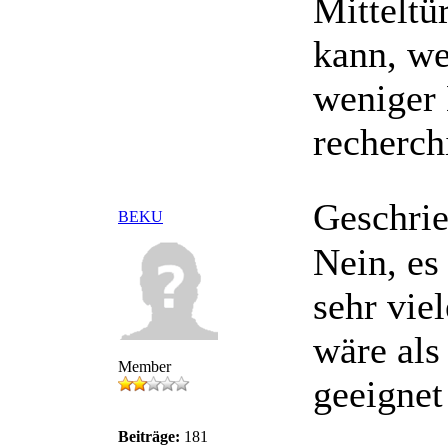
Mitteltü
kann, we
weniger 
recherch
Geschri
BEKU
Nein, es
sehr vie
wäre als
Member
geeignet
Beiträge:
181