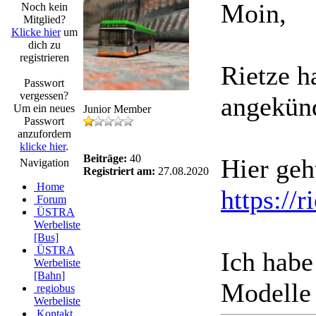
Moin,
Noch kein
Mitglied?
Klicke hier
um
dich zu
registrieren
Rietze 
Passwort
vergessen?
angekünd
Um ein neues
Junior Member
Passwort
anzufordern
klicke hier
.
Beiträge:
40
Hier geh
Navigation
Registriert am:
27.08.2020
Home
https://
Forum
ÜSTRA
Werbeliste
[Bus]
ÜSTRA
Ich habe
Werbeliste
[Bahn]
Modelle 
regiobus
Werbeliste
Kontakt