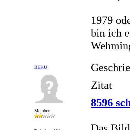
1979 ode
bin ich 
Wehming
Geschri
BEKU
Zitat
8596 sch
Member
Das Bild