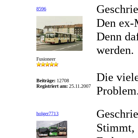
Geschri
8596
Den ex-M
Denn daf
werden.
Fusioneer
Die viel
Beiträge:
12708
Registriert am:
25.11.2007
Problem
Geschri
holger7713
Stimmt, 