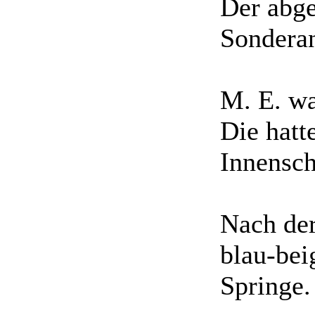
Der abg
Sonderan
M. E. wa
Die hatt
Innensc
Nach der
blau-bei
Springe.