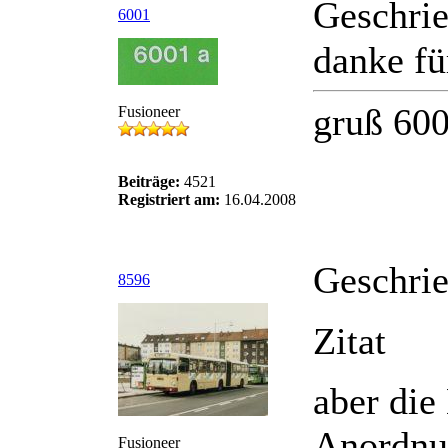
Geschri
6001
danke fü
gruß 60
Fusioneer
Beiträge:
4521
Registriert am:
16.04.2008
Geschri
8596
Zitat
aber die
Anordnun
Fusioneer