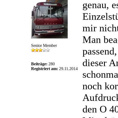
genau, e
Einzelst
mir nich
Man beac
Senior Member
passend,
dieser A
Beiträge:
280
Registriert am:
29.11.2014
schonmal
noch kor
Aufdruck
den O 40