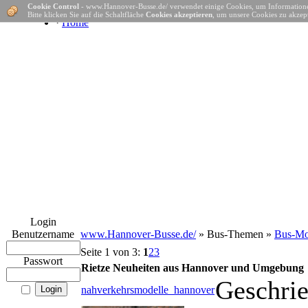
Cookie Control
- www.Hannover-Busse.de/ verwendet einige Cookies, um Informatione
Bitte klicken Sie auf die Schaltfläche
Cookies akzeptieren
, um unsere Cookies zu akzept
·
Home
Login
Benutzername
www.Hannover-Busse.de/
» Bus-Themen »
Bus-Mo
Seite 1 von 3:
1
2
3
Passwort
Rietze Neuheiten aus Hannover und Umgebung
Geschri
nahverkehrsmodelle_hannover