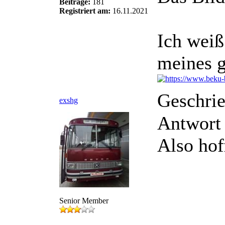
Beiträge:
181
Registriert am:
16.11.2021
Ich weiß
meines g
Geschri
exshg
Antwort 
Also hof
Senior Member