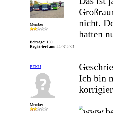
Das ist 
Großraum
nicht. D
Member
hatten n
Beiträge:
130
Registriert am:
24.07.2021
Geschri
BEKU
Ich bin 
korrigie
Member