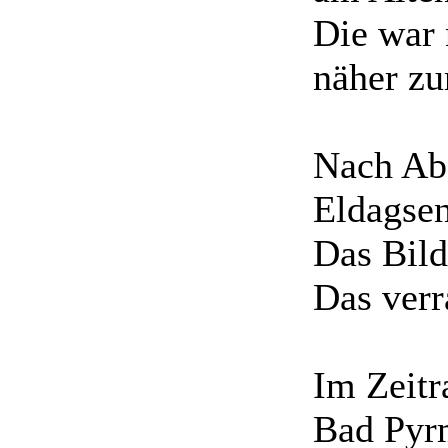
Die war 
näher z
Nach Abg
Eldagsen
Das Bild
Das verr
Im Zeitr
Bad Pyr