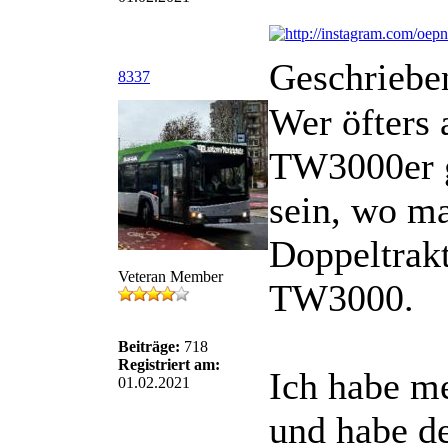
Geschriebe
8337
Wer öfters 
TW3000er ge
sein, wo ma
Doppeltrakt
Veteran Member
TW3000.
Beiträge:
718
Registriert am:
Ich habe m
01.02.2021
und habe d