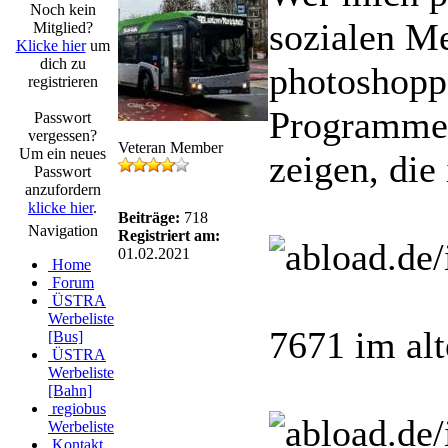
Noch kein
sozialen Me
Mitglied?
Klicke hier
um
dich zu
photoshoppe
registrieren
Programmen
Passwort
vergessen?
Veteran Member
Um ein neues
zeigen, die 
Passwort
anzufordern
klicke hier
.
Beiträge:
718
Navigation
Registriert am:
01.02.2021
Home
Forum
ÜSTRA
Werbeliste
7671 im al
[Bus]
ÜSTRA
Werbeliste
[Bahn]
regiobus
Werbeliste
Kontakt