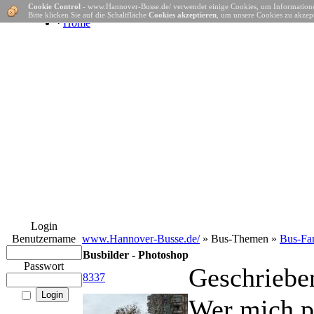
Cookie Control
- www.Hannover-Busse.de/ verwendet einige Cookies, um Informatione
Bitte klicken Sie auf die Schaltfläche
Cookies akzeptieren
, um unsere Cookies zu akzept
·
Home
Login
Benutzername
www.Hannover-Busse.de/
» Bus-Themen »
Bus-Fa
Busbilder - Photoshop
Passwort
Geschriebe
8337
Wer mich pe