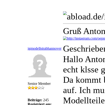
Gruß Anton
Geschriebe
igmodellstrabhannover
Hallo Anton
echt klsse 
Da kommt b
Senior Member
auf. Ich m
Modellteilen
Beiträge:
245
Registriert am: