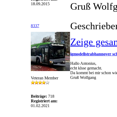
Gruß Wolf
18.09.2015
Geschriebe
8337
Zeige gesa
igmodellstrabhannover sc
Hallo Antonius,
echt klsse gemacht.
Da kommt bei mir schon wied
Gruß Wolfgang
Veteran Member
Beiträge:
718
Registriert am:
01.02.2021