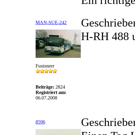
Ein richtige
Geschriebe
MAN-SUE-242
H-RH 488 u
Fusioneer
Beiträge:
2824
Registriert am:
06.07.2008
Geschriebe
8596