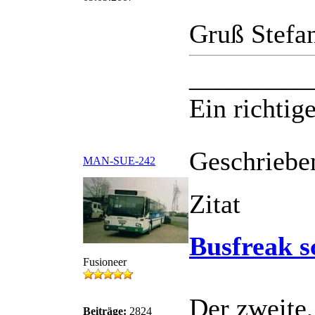
Gruß Stefa
_________
Ein richtige
Geschriebe
MAN-SUE-242
Zitat
Busfreak s
Fusioneer
Der zweite
Beiträge:
2824