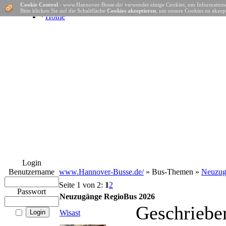
Cookie Control
- www.Hannover-Busse.de/ verwendet einige Cookies, um Informatione
Bitte klicken Sie auf die Schaltfläche
Cookies akzeptieren
, um unsere Cookies zu akzept
·
Home
Login
Benutzername
www.Hannover-Busse.de/
» Bus-Themen »
Neuzug
Seite 1 von 2:
1
2
Passwort
Neuzugänge RegioBus 2026
Geschriebe
Wisast