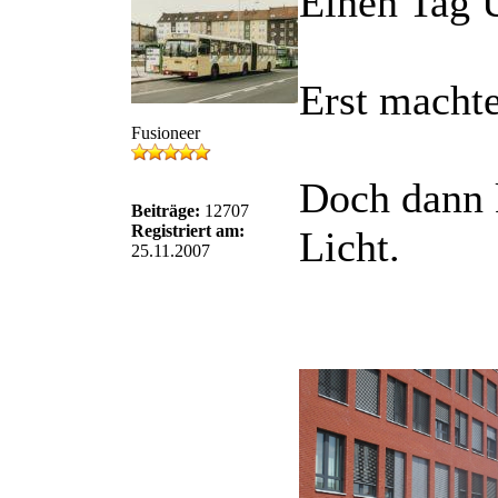
Einen Tag U
Erst machte
Fusioneer
Doch dann 
Beiträge:
12707
Registriert am:
Licht.
25.11.2007