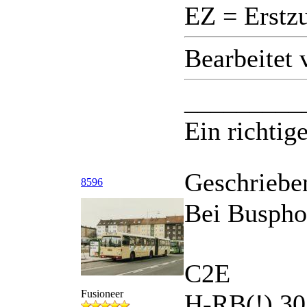
EZ = Erstz
Bearbeitet
_________
Ein richtige
Geschriebe
8596
Bei Busphot
C2E
Fusioneer
H-RB(!) 303