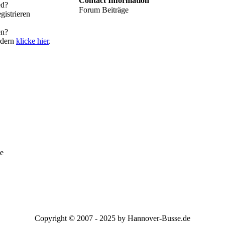
Contact Information
ed?
Forum Beiträge
gistrieren
en?
rdern
klicke hier
.
e
Copyright © 2007 - 2025 by Hannover-Busse.de