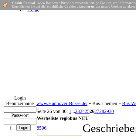
Cookie Control
- www.Hannover-Busse.de/ verwendet einige Cookies, um Informatione
Bitte klicken Sie auf die Schaltfläche
Cookies akzeptieren
, um unsere Cookies zu akzept
·
Home
Login
Benutzername
www.Hannover-Busse.de/
» Bus-Themen »
Bus-We
Seite 26 von 30:
1
...
23
24
25
26
27
28
29
30
Passwort
Werbeliste regiobus NEU
Geschriebe
8596