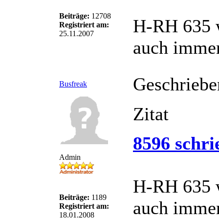
Beiträge:
12708
H-RH 635 
Registriert am:
25.11.2007
auch immer
Geschriebe
Busfreak
Zitat
8596 schri
Admin
H-RH 635 
Beiträge:
1189
auch immer
Registriert am:
18.01.2008