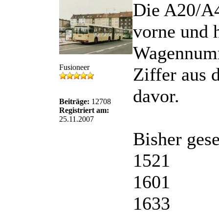
Die A20/A4
vorne und h
Wagennumm
Fusioneer
Ziffer aus
davor.
Beiträge:
12708
Registriert am:
25.11.2007
Bisher ges
1521
1601
1633