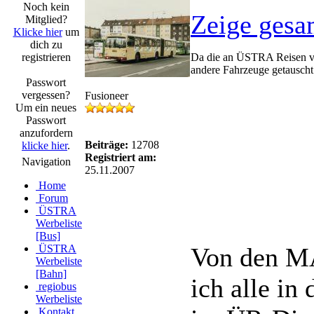
Noch kein
Zeige gesa
Mitglied?
Klicke hier
um
dich zu
registrieren
Da die an ÜSTRA Reisen ve
andere Fahrzeuge getauscht
Passwort
vergessen?
Fusioneer
Um ein neues
Passwort
anzufordern
Beiträge:
12708
klicke hier
.
Registriert am:
Navigation
25.11.2007
Home
Forum
ÜSTRA
Werbeliste
[Bus]
ÜSTRA
Von den M
Werbeliste
[Bahn]
ich alle in
regiobus
Werbeliste
Kontakt