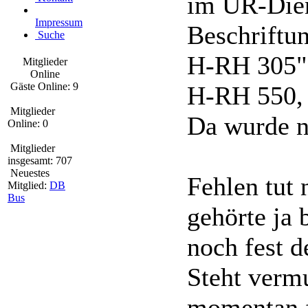
im ÜR-Dien
Impressum
Beschriftu
Suche
H-RH 305",
Mitglieder
Online
Gäste Online: 9
H-RH 550, 
Mitglieder
Da wurde n
Online: 0
Mitglieder
insgesamt: 707
Neuestes
Fehlen tut 
Mitglied:
DB
Bus
gehörte ja
noch fest d
Steht verm
momentan fe