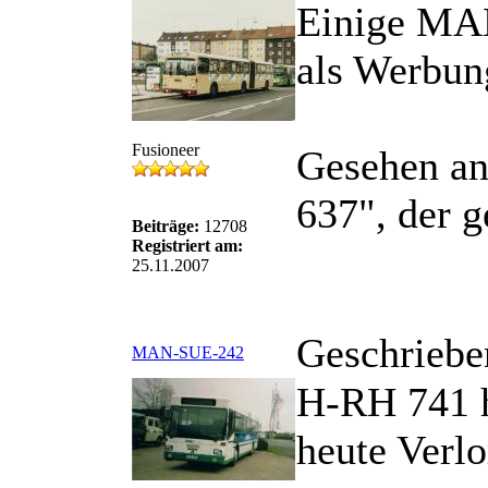
Einige MA
als Werbung
Fusioneer
Gesehen an
637", der g
Beiträge:
12708
Registriert am:
25.11.2007
Geschriebe
MAN-SUE-242
H-RH 741 h
heute Verlo