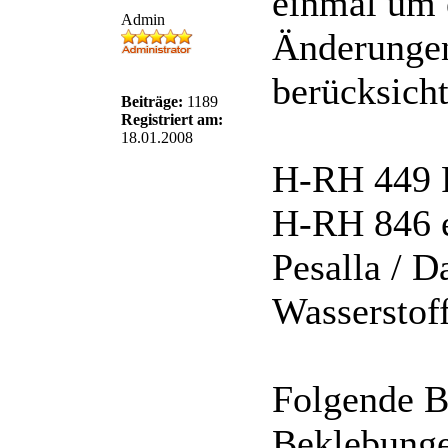
einmal um 
Admin
Änderungen 
berücksicht
Beiträge:
1189
Registriert am:
18.01.2008
H-RH 449 
H-RH 846 e
Pesalla / D
Wasserstof
Folgende B
Beklebunge