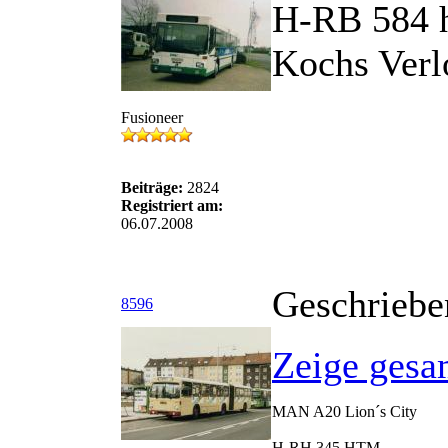
H-RB 584 h
Kochs Verl
Fusioneer
Beiträge:
2824
Registriert am:
06.07.2008
Geschriebe
8596
Zeige gesa
MAN A20 Lion´s City
H-RH 345 HTM