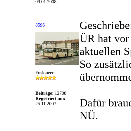
09.01.2008
Geschriebe
8596
ÜR hat vor
aktuellen S
So zusätzl
Fusioneer
übernomme
Beiträge:
12708
Registriert am:
Dafür brauc
25.11.2007
NÜ.