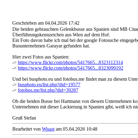
Geschrieben am 04.04.2026 17:42
Die beiden gebrauchten Gelenkbusse aus Spanien sind MB Citar
Überführungskennzeichen aus Wien auf dem Hof.
Ein Foto davon habe ich mal bei der google Fotosuche eingegebe
Busunternehmen Garayar gefunden hat.
Hier zwei Fotos aus Spanien:
->
https://www.flickr.com/photos/5417665...8323112314
->
https://www.flickr.com/photos/5417665...8323099192
Und bei busphoto.eu und fotobus.me findet man zu diesem Unt
->
busphoto.eu/list.php?did=19577
->
fotobus.me/list.php?did=39287
Ob die beiden Busse bei Hartmann von diesem Unternehmen k
Unternehmen mit dieser Lackierung in Spanien gibt, weiß ich nic
Gruß Stefan
Bearbeitet von
Wisast
am 05.04.2026 10:48