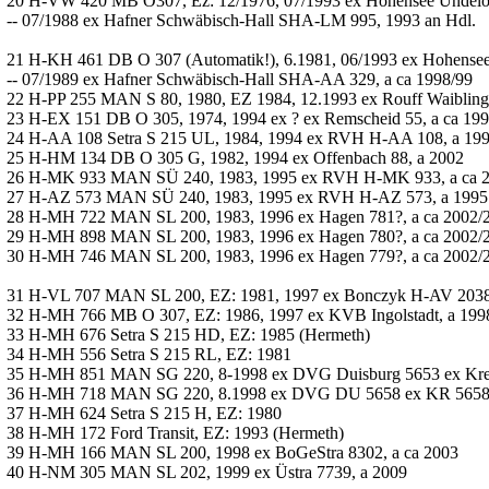
20 H-VW 420 MB O307, Ez: 12/1976, 07/1993 ex Hohensee Unde
-- 07/1988 ex Hafner Schwäbisch-Hall SHA-LM 995, 1993 an Hdl.
21 H-KH 461 DB O 307 (Automatik!), 6.1981, 06/1993 ex Hohens
-- 07/1989 ex Hafner Schwäbisch-Hall SHA-AA 329, a ca 1998/99
22 H-PP 255 MAN S 80, 1980, EZ 1984, 12.1993 ex Rouff Waiblin
23 H-EX 151 DB O 305, 1974, 1994 ex ? ex Remscheid 55, a ca 19
24 H-AA 108 Setra S 215 UL, 1984, 1994 ex RVH H-AA 108, a 199
25 H-HM 134 DB O 305 G, 1982, 1994 ex Offenbach 88, a 2002
26 H-MK 933 MAN SÜ 240, 1983, 1995 ex RVH H-MK 933, a ca 20
27 H-AZ 573 MAN SÜ 240, 1983, 1995 ex RVH H-AZ 573, a 1995 
28 H-MH 722 MAN SL 200, 1983, 1996 ex Hagen 781?, a ca 2002/
29 H-MH 898 MAN SL 200, 1983, 1996 ex Hagen 780?, a ca 2002/
30 H-MH 746 MAN SL 200, 1983, 1996 ex Hagen 779?, a ca 2002/
31 H-VL 707 MAN SL 200, EZ: 1981, 1997 ex Bonczyk H-AV 2038 
32 H-MH 766 MB O 307, EZ: 1986, 1997 ex KVB Ingolstadt, a 199
33 H-MH 676 Setra S 215 HD, EZ: 1985 (Hermeth)
34 H-MH 556 Setra S 215 RL, EZ: 1981
35 H-MH 851 MAN SG 220, 8-1998 ex DVG Duisburg 5653 ex Krefel
36 H-MH 718 MAN SG 220, 8.1998 ex DVG DU 5658 ex KR 5658, 
37 H-MH 624 Setra S 215 H, EZ: 1980
38 H-MH 172 Ford Transit, EZ: 1993 (Hermeth)
39 H-MH 166 MAN SL 200, 1998 ex BoGeStra 8302, a ca 2003
40 H-NM 305 MAN SL 202, 1999 ex Üstra 7739, a 2009