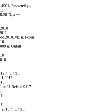
r
4901, Ersatzteilsp.,
/11
8.2013, a ++
.2010
2011
 2010, vk. n. Polen
010
09 n. Unfall
010
2010
2 n. Unfall
 1.2015
013
2 an Ü-Reisen 9117
3
011
011
2010 n. Unfall