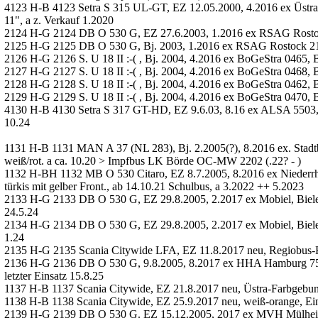
4123 H-B 4123 Setra S 315 UL-GT, EZ 12.05.2000, 4.2016 ex Üstr
11", a z. Verkauf 1.2020
2124 H-G 2124 DB O 530 G, EZ 27.6.2003, 1.2016 ex RSAG Rostock 
2125 H-G 2125 DB O 530 G, Bj. 2003, 1.2016 ex RSAG Rostock 212,
2126 H-G 2126 S. U 18 II :-( , Bj. 2004, 4.2016 ex BoGeStra 0465,
2127 H-G 2127 S. U 18 II :-( , Bj. 2004, 4.2016 ex BoGeStra 0468,
2128 H-G 2128 S. U 18 II :-( , Bj. 2004, 4.2016 ex BoGeStra 0462,
2129 H-G 2129 S. U 18 II :-( , Bj. 2004, 4.2016 ex BoGeStra 0470,
4130 H-B 4130 Setra S 317 GT-HD, EZ 9.6.03, 8.16 ex ALSA 5503,
10.24
1131 H-B 1131 MAN A 37 (NL 283), Bj. 2.2005(?), 8.2016 ex. Stad
weiß/rot. a ca. 10.20 > Impfbus LK Börde OC-MW 2202 (.22? - )
1132 H-BH 1132 MB O 530 Citaro, EZ 8.7.2005, 8.2016 ex Niederr
türkis mit gelber Front., ab 14.10.21 Schulbus, a 3.2022 ++ 5.2023
2133 H-G 2133 DB O 530 G, EZ 29.8.2005, 2.2017 ex Mobiel, Biele
24.5.24
2134 H-G 2134 DB O 530 G, EZ 29.8.2005, 2.2017 ex Mobiel, Biele
1.24
2135 H-G 2135 Scania Citywide LFA, EZ 11.8.2017 neu, Regiobus-F
2136 H-G 2136 DB O 530 G, 9.8.2005, 8.2017 ex HHA Hamburg 75
letzter Einsatz 15.8.25
1137 H-B 1137 Scania Citywide, EZ 21.8.2017 neu, Üstra-Farbgebun
1138 H-B 1138 Scania Citywide, EZ 25.9.2017 neu, weiß-orange, Ei
2139 H-G 2139 DB O 530 G. EZ 15.12.2005, 2017 ex MVH Mülhei