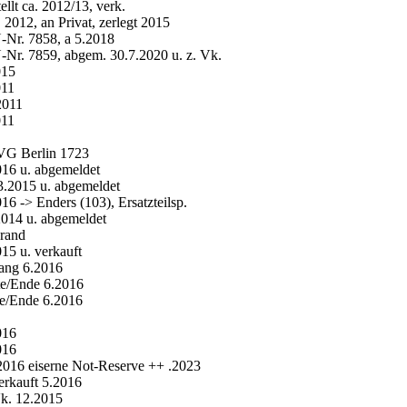
t ca. 2012/13, verk.
12, an Privat, zerlegt 2015
Nr. 7858, a 5.2018
r. 7859, abgem. 30.7.2020 u. z. Vk.
015
011
2011
011
VG Berlin 1723
16 u. abgemeldet
3.2015 u. abgemeldet
 -> Enders (103), Ersatzteilsp.
014 u. abgemeldet
rand
15 u. verkauft
ang 6.2016
te/Ende 6.2016
te/Ende 6.2016
016
016
2016 eiserne Not-Reserve ++ .2023
erkauft 5.2016
k. 12.2015