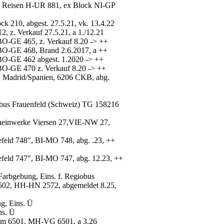
a Reisen H-UR 881, ex Block NI-GP
210, abgest. 27.5.21, vk. 13.4.22
 z. Verkauf 27.5.21, a 1./12.21
 BO-GE 465, z. Verkauf 8.20 -> ++
 BO-GE 468, Brand 2.6.2017, a ++
 BO-GE 462 abgest. 1.2020 -> ++
 BO-GE 470 z. Verkauf 8.20 -> ++
 Madrid/Spanien, 6206 CKB, abg.
tbus Frauenfeld (Schweiz) TG 158216
heinwerke Viersen 27,VIE-NW 27,
feld 748", BI-MO 748, abg. .23, ++
feld 747", BI-MO 747, abg. 12.23, ++
arbgebung, Eins. f. Regiobus
02, HH-HN 2572, abgemeldet 8.25,
g, Eins. Ü
ns. Ü
m 6501, MH-VG 6501, a 3.26