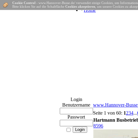
Cookie Control
- www.Hannover-Busse.de/ verwendet einige Cookies, um Informatione
Bitte klicken Sie auf die Schaltfläche
Cookies akzeptieren
, um unsere Cookies zu akzept
·
Home
Login
Benutzername
www.Hannover-Busse.
Seite 1 von 60:
1
2
3
4
...
Passwort
Hartmann Busbetrieb 
8596