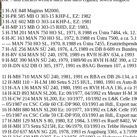
1 H-AE 848 Magirus M2000,
2 H-PR 585 MB O 303-15 KHP-L, EZ: 1982
3 H-AE 602 MB O 303-14 KHP-L, EZ: 1981
4 H-MP 315 MB O 303-15 RHD, EZ: 1983,
5 H-TM 201 MAN 750 HO SL, 1971, 8.1988 ex Üstra 7484, vk. 12.19
6 H-JC 163 MAN 750 HO SL, 1972, 8.1988 ex Üstra 7500, a ca. 5.
-- --- MAN 750 HO SL, 1970, 8.1988 ex Üstra 7455, Ersatzteilspende
7 H-AE 256 MAN SÜ 240, 1976, 4./5.1989 ex DB 8-609 ex Bundespo
8 H-RV 634 MAN SÜ 240, 1978, 1989 ex RVH H-RV 634, a 1993
9 H-MZ 390 MAN SÜ 240, 1979, 1989/90 ex RVH H-MZ 390, a 12
10 H-DN 632 DB O 305, 1977, 1991 ex BSAG Bremen 107, a 1993
11 H-MH 710 MAN SÜ 240, 1981, 1991 ex RBA ex DB 26-134, a 
12 H-MH 110 > H-LM 180 Setra S 215 HUL, 1980, 1991 ex Auto-Br
13 H-AA 136 MAN SÜ 240, 1980, 1991 ex RVH H-AA 136, a ca 1
14 H-KD 893 MAN SL200, Ez: 09/1977, 04/1992 ex Meuter H-M 305
15 H-CW 214 MAN SL200, Ez: 10/1977, 10/1992 ex L&K Celle 1
-- 05/1987 ex CSC Celle 60 CE-DP 960, 03/1993 an Hdl., Export nac
16 H-MH 880 MAN SL200 Ez: 10/1977, 10/1992 ex L&K Celle 19
-- 05/1987 ex CSC Celle 59 CE-DP 959, 03/1993 an Hdl., Export nac
17 H-MH 129 MAN S 80, 1980, EZ 1984, 3.1993 ex Ruoff 8402, WN
18 H-MH 373 Setra S215H, Ez: 06/1979, 03/1993 ex Tebbe Hessisch
19 H-DJ 637 MAN SG 220, 1978, 1993 es Augsburg 3361, a 3.?199