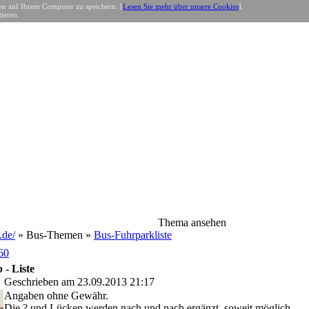
n auf Ihrem Computer zu speichern. [
Lesen Sie mehr über unsere Cookies
].
ieren.
Thema ansehen
de/
» Bus-Themen »
Bus-Fuhrparkliste
60
- Liste
Geschrieben am 23.09.2013 21:17
Angaben ohne Gewähr.
Die ? und Lücken werden nach und nach ergänzt, soweit möglich.