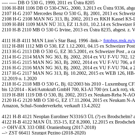
---- ----- DB O 530 G, 1999, 2011 ex Üstra 8205
1106 H-BH 1106 DB O 530-CNG, 2000, 3.2013 ex Üstra 9336, abges
2107 H-G 2107 Mercedes Benz O 530 G, Bj. 2001, 2013 ex Schweize
2108 H-G 2108 MAN NG 313, Bj. 2002, 2013 ex RKH Kassel KS-L
1109 H-BH 1109 MAN NÜ 313, EZ 11.9.01, 10.2.14 ex Schweizer Po
2110 H-B 2110 MB O 530 G Irvine, 2013 ex Üstra 8235, abgest. z. 
4111 H-B 4111 MAN Lion´s Star Bauj. 1996 -link->
fotobus.msk.ru/v
1112 H-BH 1112 MB O 530, EZ 1.12.2001, 04.15 ex Schweizer Post, 
2113 H-G 2113 DB O 530 G, EZ 30.5.2001, ex Schweizer Post , a ca.
2114 H-G 2114 MAN NG 363, Bj. 2002, 2014 ex VU F-VU 702, 12
2115 H-G 2115 MAN NG 363, Bj. 2002, 2014 ex VU F-VU 706, a 
2116 H-G 2116 MAN NG 363, Bj. 2002, 2014 ex VU F-VU 704, a 2.
2117 H-G 2117 MAN NG 313, Bj. 10.2002, 2015 ex WEB 126, HB
12.2019 o. 1.2020
2118 H-G 2118 MB O 530 G, Bj. 02/2003 bis 2010 - Luxemburg CFL
bis 12/2014 - Kiel/Autokraft GmbH 700, KI-AI 700 (ex Lack rot), 
1119 H-BH 1119 DB O 530, Bj. 2002, 2015 ex Neukam-Reba N-AO 1
2120 H-G 2120 MB O 530 G, EZ 17.11.2004, 2015 ex Neukam N-AO 
Amazon, Schul-/Sonderverkehr, verkauft 13.4.2022
4121 H-B 4121 Neoplan Euroliner N3316/3 ÜL (?) ex Brodschelm? 
4122 H-B 4122 MAN ÜL 353-15, EZ 8.2000, 12.2015 ex Brodschelm
-> OHV-EX 333 OBE Oranienburg (2017-2018)
--> ZST 66411 Szurgot Pęzino (2018-2020)