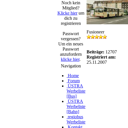
Noch kein
Mitglied?
Klicke hier
um
dich zu
registrieren
Fusioneer
Passwort
vergessen?
Um ein neues
Passwort
Beiträge:
12707
anzufordern
Registriert am:
klicke hier
.
25.11.2007
Navigation
Home
Forum
ÜSTRA
Werbeliste
[Bus]
ÜSTRA
Werbeliste
[Bahn]
regiobus
Werbeliste
Kontakt