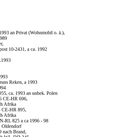
93 an Privat (Wohnmobil o. ä.),
1989
r,
st 10-2431, a ca. 1992
.1993
1993
uns Reken, a 1993
994
5, ca. 1993 an unbek. Polen
96 CE-HR 696,
h Afrika
5 CE-HR 895,
h Afrika
-RL 825 a ca 1996 - 98
 Oldendorf
9 nach Brand,