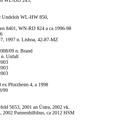
loh WL-DD 245,
ee Undeloh WL-HW 850,
gen 8401, WN-RD 824 a ca 1996-98
96
7, 1997 n. Lisboa, 42-87-MZ
08/09 n. Brand
n. Unfall
2003
2003
2003
ex Pforzheim 4, a 1998
8/99
d 5653, 2001 an Üstra, 2002 vk.
2002 Pannenhilfsbus, ca 2012 HSM