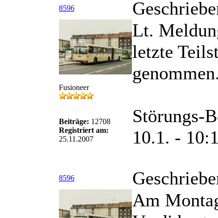
Geschriebe
8596
Lt. Meldun
letzte Teil
genommen
Fusioneer
Störungs-B
Beiträge:
12708
Registriert am:
10.1. - 10:
25.11.2007
Geschriebe
8596
Am Montag 