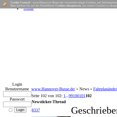
Cookie Control
- www.Hannover-Busse.de/ verwendet einige Cookies, um Informatione
Bitte klicken Sie auf die Schaltfläche
Cookies akzeptieren
, um unsere Cookies zu akzept
·
Home
Login
Benutzername
www.Hannover-Busse.de/
» News »
Fahrplanände
Seite 102 von 102:
1
...
99
100
101
102
Passwort
Newsticker-Thread
Geschriebe
8337