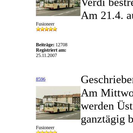
Verdi bestr
Am 21.4. a
Fusioneer
Beiträge:
12708
Registriert am:
25.11.2007
Geschriebe
8596
Am Mittwoc
werden Üst
ganztägig b
Fusioneer