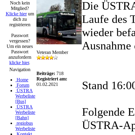
Die ÜSTRA 
Noch kein
Mitglied?
Klicke hier
um
Laufe des 
dich zu
registrieren
wieder bef
Passwort
vergessen?
Ausnahme d
Um ein neues
Passwort
Veteran Member
anzufordern
klicke hier
.
Navigation
Beiträge:
718
Registriert am:
Home
Stand 16:0
01.02.2021
Forum
ÜSTRA
Werbeliste
[Bus]
ÜSTRA
Folgende E
Werbeliste
[Bahn]
ÜSTRA-App
regiobus
Werbeliste
Kontakt