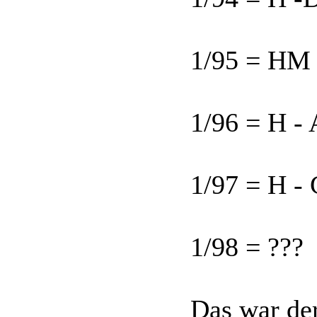
1/95 = HM 
1/96 = H - 
1/97 = H -
1/98 = ???
Das war der