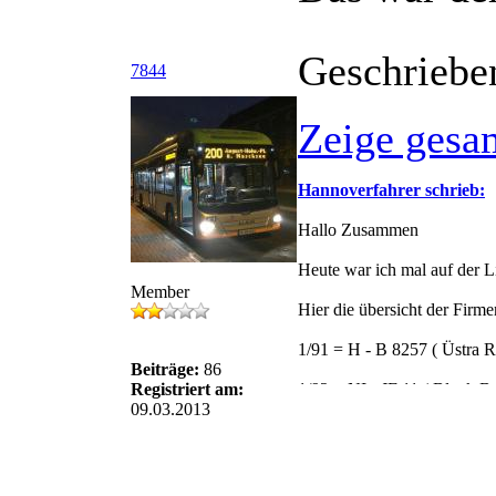
Geschriebe
7844
Zeige gesa
Hannoverfahrer schrieb:
Hallo Zusammen
Heute war ich mal auf der 
Member
Hier die übersicht der Firm
1/91 = H - B 8257 ( Üstra R
Beiträge:
86
Registriert am:
1/92 = NI - JF 11 ( Block Bu
09.03.2013
1/93 = H - RE 1131 ( Retour
1/94 = H -DA 1092 ( Dau B