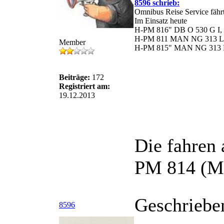
8596 schrieb:
Omnibus Reise Service fährt
Im Einsatz heute
H-PM 816" DB O 530 G I, 
H-PM 811 MAN NG 313 L
Member
H-PM 815" MAN NG 313 LC
Beiträge:
172
Registriert am:
19.12.2013
Die fahren
PM 814 (MA
Geschriebe
8596