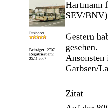
Hartmann fä
SEV/BNV),
Fusioneer
Gestern hab
gesehen.
Beiträge:
12707
Registriert am:
Ansonsten 
25.11.2007
Garbsen/La
Zitat
Auf der 800