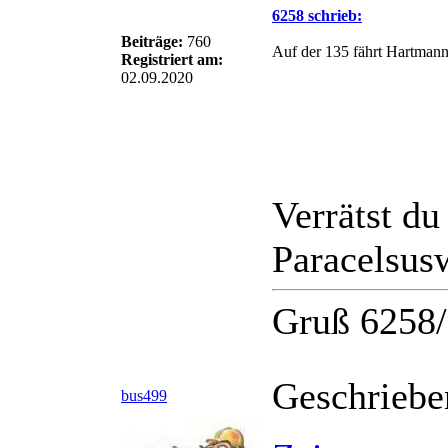
6258 schrieb:
Beiträge:
760
Auf der 135 fährt Hartmann 
Registriert am:
02.09.2020
Verrätst du
H-B 1166 ist seit dem Fahrp
Paracelsus
Gruß 6258
Geschriebe
bus499