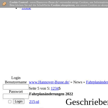
Cookie Control
- www.Hannover-Busse.de/ verwendet einige Cookies, um Informatione
Bitte klicken Sie auf die Schaltfläche
Cookies akzeptieren
, um unsere Cookies zu akzept
·
Home
Login
Benutzername
www.Hannover-Busse.de/
» News »
Fahrplanände
Seite 5 von 5:
1
2
3
4
5
Passwort
Fahrplanänderungen 2022
Geschriebe
215-ul