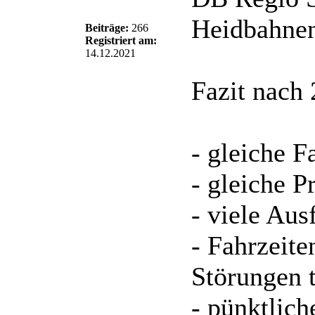
Heidbahne
Beiträge:
266
Registriert am:
14.12.2021
Fazit nach
- gleiche F
- gleiche 
- viele Aus
- Fahrzeite
Störungen t
- pünktlich