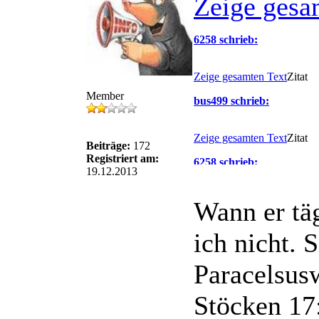
Zeige gesa
6258 schrieb:
Zeige gesamten Text
Zitat
Member
bus499 schrieb:
Zeige gesamten Text
Zitat
Beiträge:
172
Registriert am:
6258 schrieb:
19.12.2013
Auf der 135 fährt Hartmann 
Wann er täg
ich nicht. 
Verrätst du auch, wann der
Paracelsus
Stöcken 17
H-B 1166 ist seit dem Fahrp