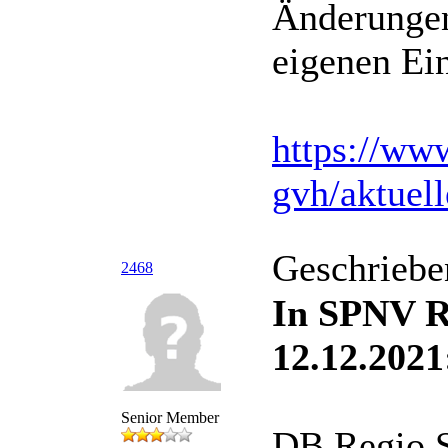
Änderungen
eigenen Ein
https://ww
gvh/aktuell
Geschriebe
2468
In SPNV R
12.12.2021
Senior Member
DB Regio S