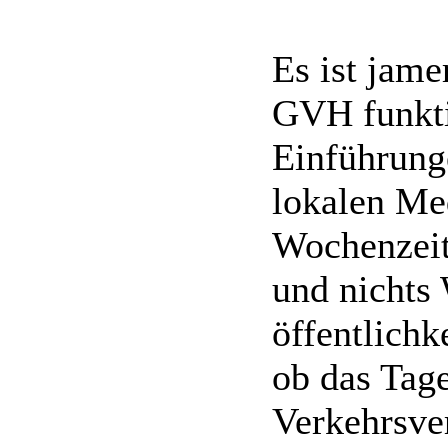
ÜR fährt Samstag Mittag ni
Und Wunstorf hat Sa/So wen
Es ist jam
GVH funkti
Einführung
lokalen Me
Wochenzeit
und nichts
öffentlichk
ob das Tage
Verkehrsve