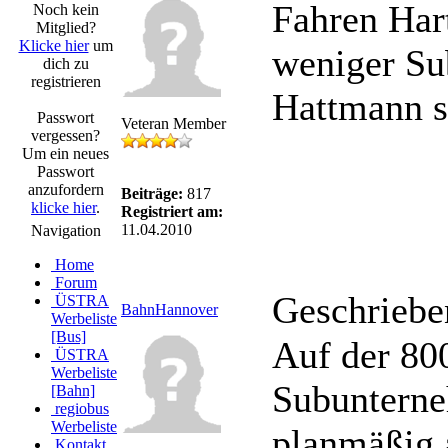
Fahren Ha
Noch kein
Mitglied?
Klicke hier
um
weniger Su
dich zu
registrieren
Hattmann se
Passwort
Veteran Member
vergessen?
Um ein neues
Passwort
anzufordern
Beiträge:
817
klicke hier
.
Registriert am:
11.04.2010
Navigation
Home
Forum
Geschriebe
ÜSTRA
BahnHannover
Werbeliste
[Bus]
Auf der 800
ÜSTRA
Werbeliste
Subunterne
[Bahn]
regiobus
Werbeliste
planmäßig 
Kontakt