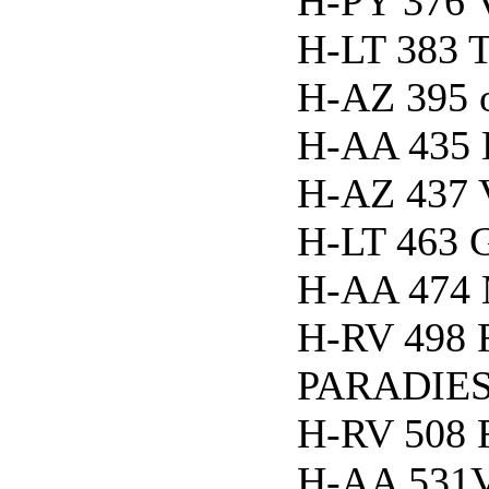
H-PY 376
H-LT 383 T
H-AZ 395 o
H-AA 435 
H-AZ 437 V
H-LT 463
H-AA 474 
H-RV 498
PARADIE
H-RV 508 
H-AA 531