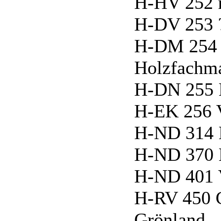
H-HV 252 
H-DV 253 
H-DM 25
Holzfachm
H-DN 255
H-EK 256 
H-ND 314
H-ND 370
H-ND 401 
H-RV 450 
Grönland