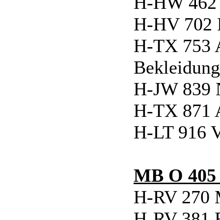
H-HW 462
H-HV 702 
H-TX 753 
Bekleidung
H-JW 839 
H-TX 871 A
H-LT 916
MB O 405
H-RV 270
H-RV 381 