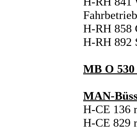
H-RH 841 W
Fahrbetrieb
H-RH 858 G
H-RH 892 S
MB O 530 
MAN-Büssi
H-CE 136 
H-CE 829 r