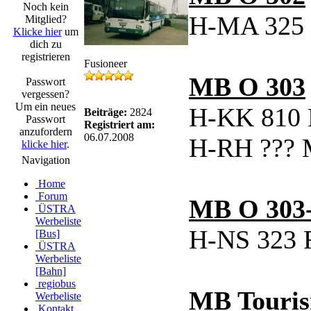
Noch kein
H-MA 325 
Mitglied?
Klicke hier
um
dich zu
registrieren
Fusioneer
MB O 303
Passwort
vergessen?
Um ein neues
H-KK 810 
Beiträge:
2824
Passwort
Registriert am:
anzufordern
06.07.2008
H-RH ??? 
klicke hier
.
Navigation
Home
Forum
MB O 303
ÜSTRA
Werbeliste
H-NS 323 
[Bus]
ÜSTRA
Werbeliste
[Bahn]
regiobus
MB Touri
Werbeliste
Kontakt