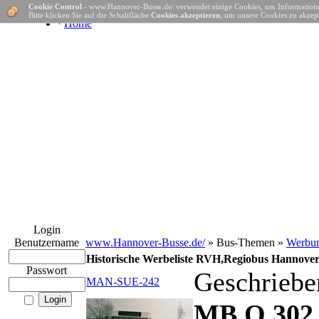
Cookie Control
- www.Hannover-Busse.de/ verwendet einige Cookies, um Informatione
Bitte klicken Sie auf die Schaltfläche
Cookies akzeptieren
, um unsere Cookies zu akzept
·
Home
Login
Benutzername
www.Hannover-Busse.de/
» Bus-Themen »
Werbu
Historische Werbeliste RVH,Regiobus Hannove
Passwort
Geschriebe
MAN-SUE-242
MB O 302