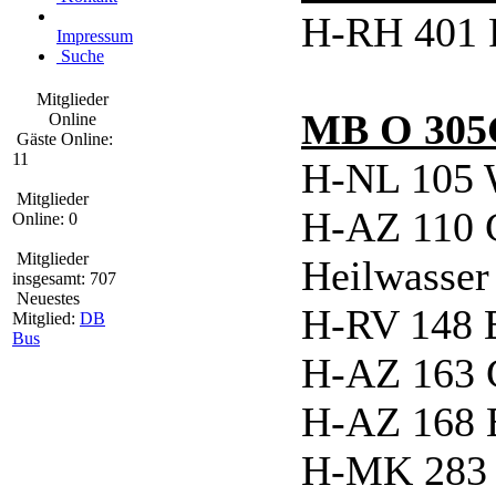
H-RH 401 
Impressum
Suche
Mitglieder
MB O 305
Online
Gäste Online:
11
H-NL 105
Mitglieder
H-AZ 110 C
Online: 0
Mitglieder
Heilwasser
insgesamt: 707
Neuestes
H-RV 148 B
Mitglied:
DB
Bus
H-AZ 163
H-AZ 168 B
H-MK 283