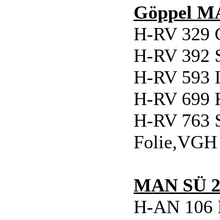
Göppel M
H-RV 329 
H-RV 392 S
H-RV 593 I
H-RV 699 
H-RV 763 S
Folie,VGH 
MAN SÜ 2
H-AN 106 