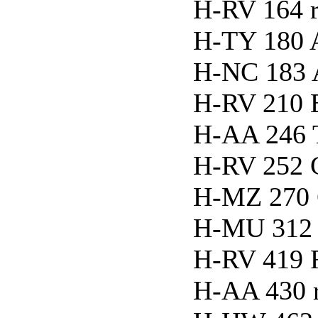
H-RV 164 r
H-TY 180 A
H-NC 183 
H-RV 210 B
H-AA 246
H-RV 252
H-MZ 270
H-MU 312 
H-RV 419
H-AA 430 r