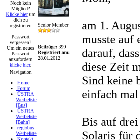
Noch kein
Mitglied?
Klicke hier
um
dich zu
am 1. Augus
Senior Member
registrieren
musste auf 
Passwort
vergessen?
Beiträge:
399
Um ein neues
darauf, das
Registriert am:
Passwort
28.01.2012
anzufordern
diese Zeit m
klicke hier
.
Navigation
Sind keine 
Home
Forum
einfach mal 
ÜSTRA
Werbeliste
[Bus]
ÜSTRA
Werbeliste
Bis auf drei
[Bahn]
regiobus
Solaris für 
Werbeliste
Kontakt