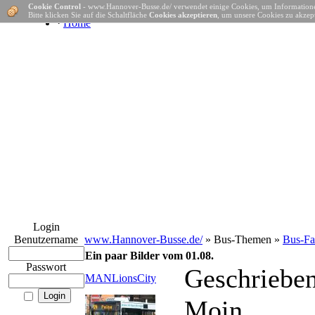
Cookie Control
- www.Hannover-Busse.de/ verwendet einige Cookies, um Informatione
Bitte klicken Sie auf die Schaltfläche
Cookies akzeptieren
, um unsere Cookies zu akzept
·
Home
Login
Benutzername
www.Hannover-Busse.de/
» Bus-Themen »
Bus-Fa
Ein paar Bilder vom 01.08.
Passwort
Geschriebe
MANLionsCity
Moin,