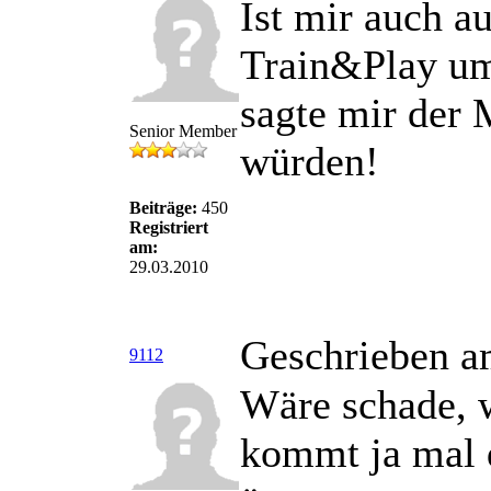
Ist mir auch a
Train&Play um
sagte mir der
Senior Member
würden!
Beiträge:
450
Registriert
am:
29.03.2010
Geschrieben a
9112
Wäre schade, w
kommt ja mal 