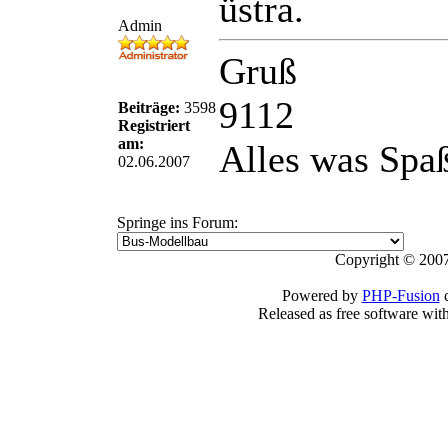
üstra.
Admin
Gruß
9112
Beiträge:
3598
Registriert
am:
Alles was Spaß
02.06.2007
Springe ins Forum:
Copyright © 2007
Powered by
PHP-Fusion
c
Released as free software wit