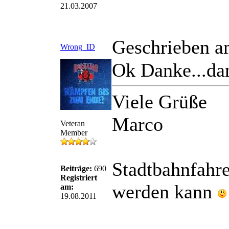
21.03.2007
Geschrieben a
Wrong_ID
Ok Danke...dan
Viele Grüße
Marco
Veteran
Member
Stadtbahnfahre
Beiträge:
690
Registriert
werden kann
am:
19.08.2011