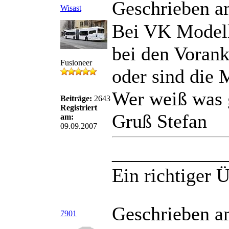
Geschrieben a
Wisast
Bei VK Modell
bei den Vorank
Fusioneer
oder sind die 
Wer weiß was 
Beiträge:
2643
Registriert
Gruß Stefan
am:
09.09.2007
____________
Ein richtiger Ü
Geschrieben a
7901