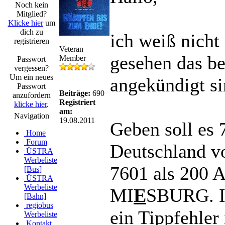
Noch kein
Mitglied?
Klicke hier
um
dich zu
ich weiß nicht
registrieren
Veteran
gesehen das b
Member
Passwort
vergessen?
Um ein neues
angekündigt si
Passwort
Beiträge:
690
anzufordern
Registriert
klicke hier
.
am:
Navigation
19.08.2011
Geben soll es
Home
Forum
Deutschland vo
ÜSTRA
Werbeliste
7601 als 200 
[Bus]
ÜSTRA
Werbeliste
MI
E
SBURG. Ic
[Bahn]
regiobus
ein Tippfehler
Werbeliste
Kontakt