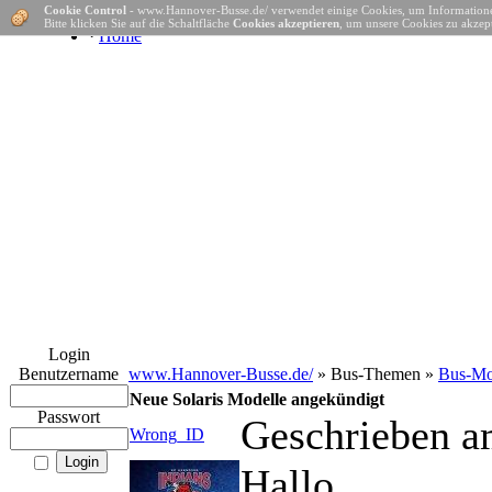
Cookie Control
- www.Hannover-Busse.de/ verwendet einige Cookies, um Informatione
Bitte klicken Sie auf die Schaltfläche
Cookies akzeptieren
, um unsere Cookies zu akzept
·
Home
Login
Benutzername
www.Hannover-Busse.de/
» Bus-Themen »
Bus-Mo
Neue Solaris Modelle angekündigt
Passwort
Geschrieben a
Wrong_ID
Hallo,