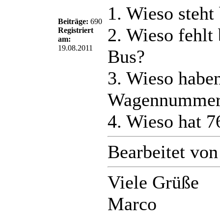
1. Wieso steht
Beiträge:
690
2. Wieso fehl
Registriert
am:
19.08.2011
Bus?
3. Wieso habe
Wagennummer ü
4. Wieso hat 
Bearbeitet vo
Viele Grüße
Marco