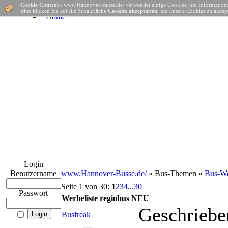
Cookie Control
- www.Hannover-Busse.de/ verwendet einige Cookies, um Informatione
Bitte klicken Sie auf die Schaltfläche
Cookies akzeptieren
, um unsere Cookies zu akzept
·
Home
Login
Benutzername
www.Hannover-Busse.de/
» Bus-Themen »
Bus-We
Seite 1 von 30:
1
2
3
4
...
30
Passwort
Werbeliste regiobus NEU
Geschriebe
Busfreak