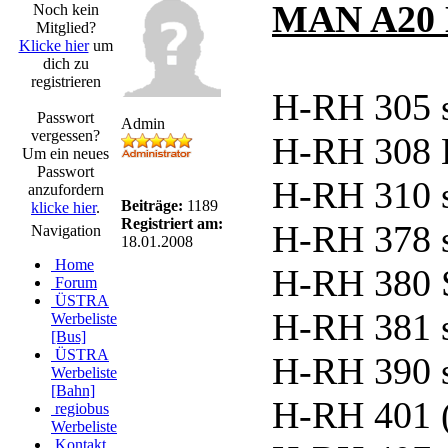
MAN A20 L
Noch kein
Mitglied?
Klicke hier
um
dich zu
registrieren
H-RH 305 
Passwort
Admin
vergessen?
H-RH 308 L
Um ein neues
Passwort
H-RH 310 
anzufordern
Beiträge:
1189
klicke hier
.
Registriert am:
H-RH 378 
Navigation
18.01.2008
Home
H-RH 380 
Forum
ÜSTRA
H-RH 381 
Werbeliste
[Bus]
ÜSTRA
H-RH 390 
Werbeliste
[Bahn]
H-RH 401 
regiobus
Werbeliste
Kontakt