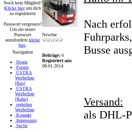
Noch kein Mitglied?
Klicke hier
um dich
zu registrieren
Nach erfo
Passwort vergessen?
Um ein neues
Fuhrparks,
Passwort
Newbie
anzufordern
klicke
hier
.
Busse aus
Navigation
Beiträge:
6
Registriert am:
Home
08.01.2014
Forum
ÜSTRA
Werbeliste
[Bus]
ÜSTRA
Werbeliste
Versand:
[Bahn]
regiobus
Werbeliste
als DHL-Pa
Kontakt
Impressum
Suche