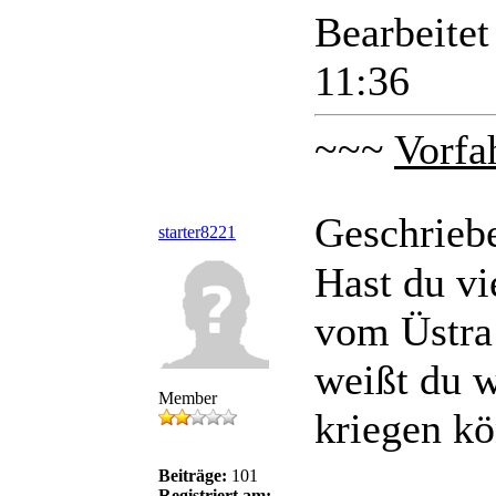
Bearbeite
11:36
~~~
Vorfa
Geschrieb
starter8221
Hast du vi
vom Üstra
weißt du 
Member
kriegen kö
Beiträge:
101
Registriert am: