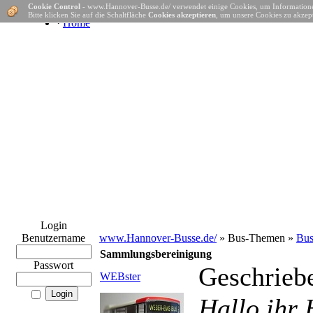
Cookie Control
- www.Hannover-Busse.de/ verwendet einige Cookies, um Informatione
Bitte klicken Sie auf die Schaltfläche
Cookies akzeptieren
, um unsere Cookies zu akzept
·
Home
Login
Benutzername
www.Hannover-Busse.de/
» Bus-Themen »
Bus
Sammlungsbereinigung
Passwort
Geschrieb
WEBster
Hallo ihr