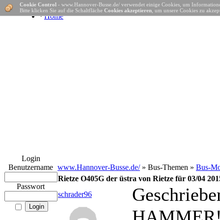
Cookie Control
- www.Hannover-Busse.de/ verwendet einige Cookies, um Informatione
Bitte klicken Sie auf die Schaltfläche
Cookies akzeptieren
, um unsere Cookies zu akzept
·
Home
Login
Benutzername
www.Hannover-Busse.de/
» Bus-Themen »
Bus-Mo
Rietze O405G der üstra von Rietze für 03/04 20
Passwort
Geschriebe
schrader96
HAMMER!!! 