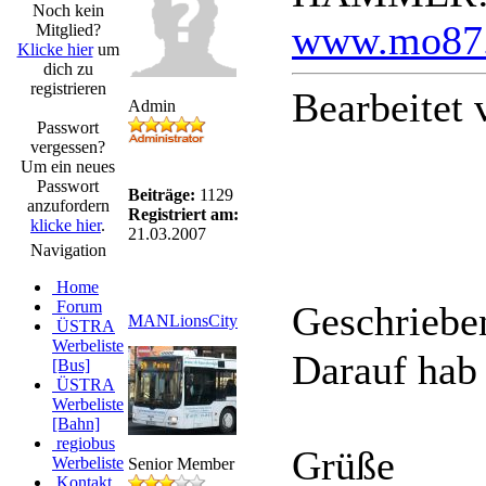
Noch kein
www.mo87
Mitglied?
Klicke hier
um
dich zu
registrieren
Bearbeitet
Admin
Passwort
vergessen?
Um ein neues
Passwort
Beiträge:
1129
anzufordern
Registriert am:
klicke hier
.
21.03.2007
Navigation
Home
Forum
Geschriebe
MANLionsCity
ÜSTRA
Werbeliste
Darauf hab 
[Bus]
ÜSTRA
Werbeliste
[Bahn]
regiobus
Grüße
Werbeliste
Senior Member
Kontakt