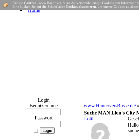
Cookie Control
- www.Hannover-Busse.de/ verwendet einige Cookies, um Informatione
Bitte klicken Sie auf die Schaltfläche
Cookies akzeptieren
, um unsere Cookies zu akzept
·
Home
Login
Benutzername
www.Hannover-Busse.de/
»
Suche MAN Lion´s City 
Passwort
Lotti
Gesch
Hallo
suche