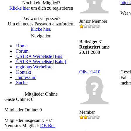
https
Noch kein Mitglied?
Klicke hier
um dich zu registrieren
Wer w
Passwort vergessen?
Junior Member
Um ein neues Passwort anzufordern
klicke hier
.
Navigation
Beiträge:
31
Home
Registriert am:
Forum
20.11.2008
ÜSTRA Werbeliste [Bus]
ÜSTRA Werbeliste [Bahn]
regiobus Werbeliste
Oliver1410
Gesch
Kontakt
Impressum
Falls
Suche
mehre
Mitglieder Online
Gäste Online: 6
Mitglieder Online: 0
Member
Mitglieder insgesamt: 707
Neuestes Mitglied:
DB Bus