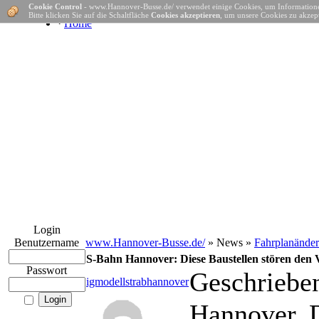
Cookie Control
- www.Hannover-Busse.de/ verwendet einige Cookies, um Informatione
Bitte klicken Sie auf die Schaltfläche
Cookies akzeptieren
, um unsere Cookies zu akzept
·
Home
Login
Benutzername
www.Hannover-Busse.de/
» News »
Fahrplanände
S-Bahn Hannover: Diese Baustellen stören de
Passwort
Geschriebe
igmodellstrabhannover
Hannover. 