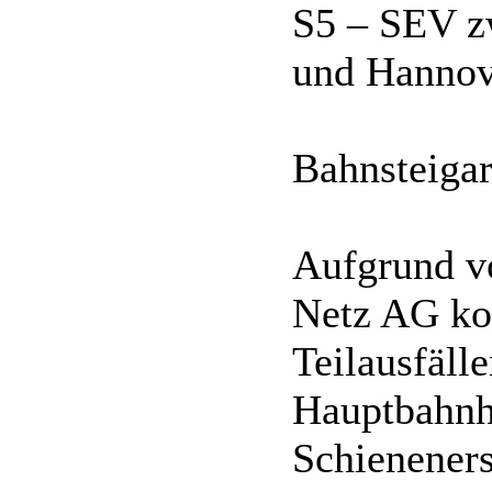
S5 – SEV z
und Hannov
Bahnsteigar
Aufgrund v
Netz AG ko
Teilausfäll
Hauptbahnh
Schieneners