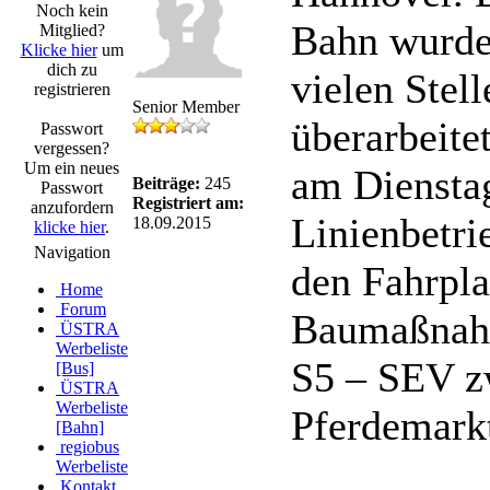
Noch kein
Bahn wurde
Mitglied?
Klicke hier
um
dich zu
vielen Ste
registrieren
Senior Member
überarbeite
Passwort
vergessen?
Um ein neues
am Dienstag
Beiträge:
245
Passwort
Registriert am:
anzufordern
Linienbetri
18.09.2015
klicke hier
.
Navigation
den Fahrpl
Home
Forum
Baumaßnahm
ÜSTRA
Werbeliste
S5 – SEV z
[Bus]
ÜSTRA
Werbeliste
Pferdemark
[Bahn]
regiobus
Werbeliste
Kontakt