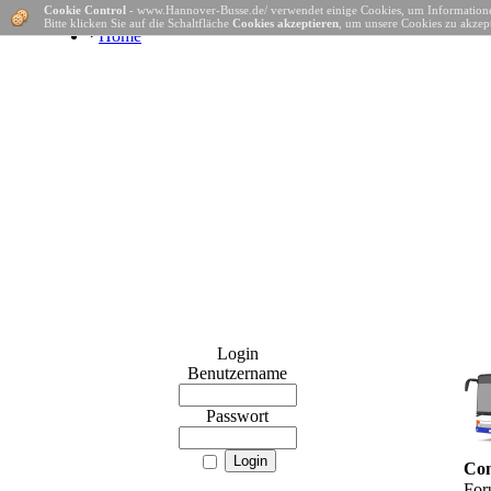
Cookie Control
- www.Hannover-Busse.de/ verwendet einige Cookies, um Informatione
Bitte klicken Sie auf die Schaltfläche
Cookies akzeptieren
, um unsere Cookies zu akzept
·
Home
Login
Benutzername
Passwort
Con
For