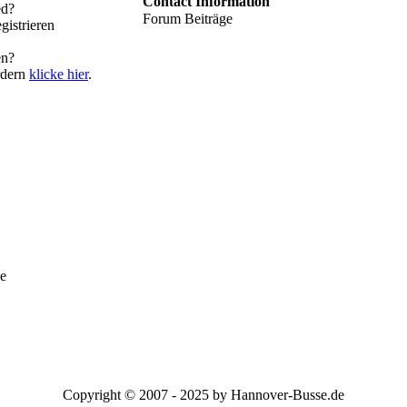
Contact Information
ed?
Forum Beiträge
gistrieren
en?
rdern
klicke hier
.
e
Copyright © 2007 - 2025 by Hannover-Busse.de