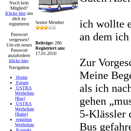
Noch kein
Mitglied?
Klicke hier
um
dich zu
ich wollte 
Senior Member
registrieren
an dem ich 
Passwort
vergessen?
Beiträge:
286
Um ein neues
Registriert am:
Passwort
17.01.2010
anzufordern
Zur Vorges
klicke hier
.
Navigation
Meine Bege
Home
Forum
als ich nac
ÜSTRA
Werbeliste
gehen „muss
[Bus]
ÜSTRA
Werbeliste
5-Klässler 
[Bahn]
regiobus
Bus gefahr
Werbeliste
Kontakt