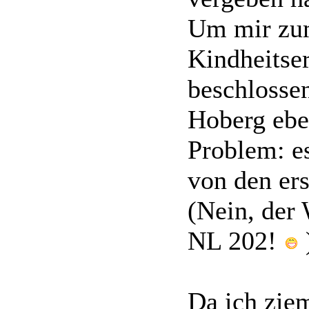
Um mir zum
Kindheitse
beschlosse
Hoberg ebe
Problem: e
von den er
(Nein, der 
NL 202!
Da ich ziem