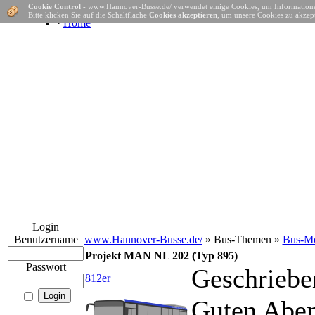
Cookie Control
- www.Hannover-Busse.de/ verwendet einige Cookies, um Informatione
Bitte klicken Sie auf die Schaltfläche
Cookies akzeptieren
, um unsere Cookies zu akzept
·
Home
Login
Benutzername
www.Hannover-Busse.de/
» Bus-Themen »
Bus-Mo
Projekt MAN NL 202 (Typ 895)
Passwort
Geschriebe
812er
Guten Abe