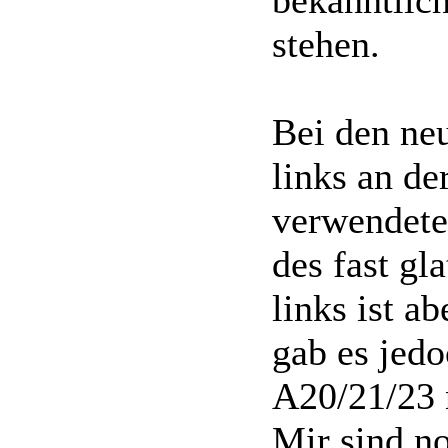
bekanntlic
stehen.
Bei den ne
links an d
verwendete 
des fast gl
links ist a
gab es jed
A20/21/23 
Mir sind n