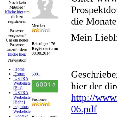
Noch kein
Prospektdo
Mitglied?
Klicke hier
um
dich zu
die Monate
registrieren
Member
Passwort
Mein Liebl
vergessen?
Um ein neues
Beiträge:
176
Passwort
Registriert am:
anzufordern
08.08.2014
klicke hier
.
Navigation
Home
Geschriebe
Forum
6001
ÜSTRA
hier der di
Werbeliste
[Bus]
ÜSTRA
http://www.
Werbeliste
Fusioneer
[Bahn]
06.pdf
regiobus
Werbeliste
Kontakt