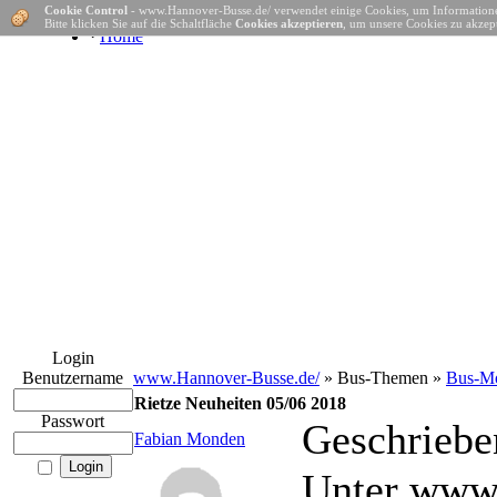
Cookie Control
- www.Hannover-Busse.de/ verwendet einige Cookies, um Informatione
Bitte klicken Sie auf die Schaltfläche
Cookies akzeptieren
, um unsere Cookies zu akzept
·
Home
Login
Benutzername
www.Hannover-Busse.de/
» Bus-Themen »
Bus-Mo
Rietze Neuheiten 05/06 2018
Passwort
Geschriebe
Fabian Monden
Unter www.