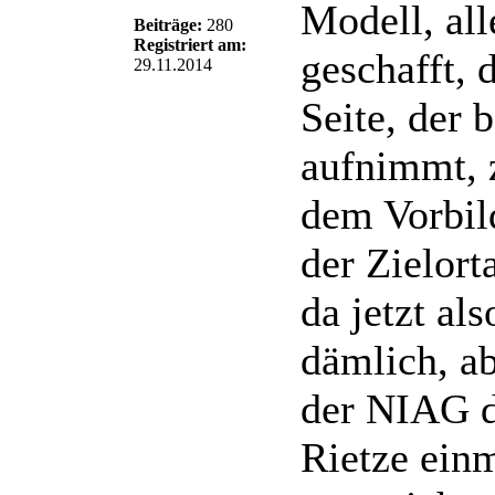
Modell, all
Beiträge:
280
Registriert am:
geschafft, 
29.11.2014
Seite, der 
aufnimmt, z
dem Vorbil
der Zielor
da jetzt al
dämlich, a
der NIAG de
Rietze einm