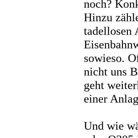
noch? Konk
Hinzu zähl
tadellosen
Eisenbahn
sowieso. O
nicht uns 
geht weite
einer Anlag
Und wie wä